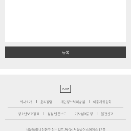
PC버전
회사소개
윤리강령
개인정보처리방침
이용자위원회
청소년보호정책
정정·반론보도
기사심의규정
불편신고
서울특별시 성동구 성수일로 39-34 서울숲더스페이스 12층