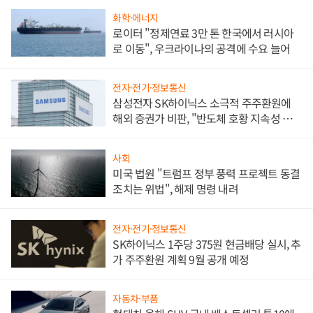
화학·에너지
로이터 "정제연료 3만 톤 한국에서 러시아
로 이동", 우크라이나의 공격에 수요 늘어
전자·전기·정보통신
삼성전자 SK하이닉스 소극적 주주환원에
해외 증권가 비판, "반도체 호황 지속성 의
문"
사회
미국 법원 "트럼프 정부 풍력 프로젝트 동결
조치는 위법", 해제 명령 내려
전자·전기·정보통신
SK하이닉스 1주당 375원 현금배당 실시, 추
가 주주환원 계획 9월 공개 예정
자동차·부품