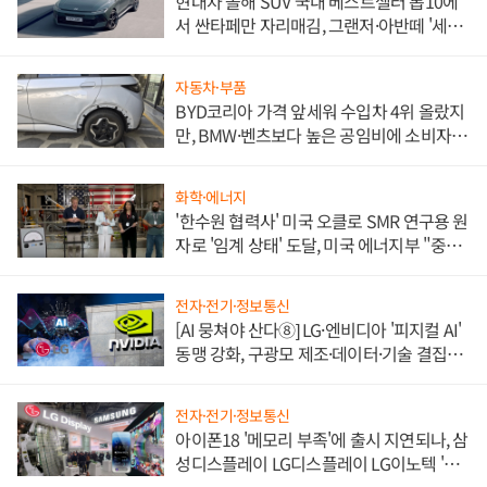
현대차 올해 SUV 국내 베스트셀러 톱10에
서 싼타페만 자리매김, 그랜저·아반떼 '세단
쌍끌이'로 내수 방어
자동차·부품
BYD코리아 가격 앞세워 수입차 4위 올랐지
만, BMW·벤츠보다 높은 공임비에 소비자
불만 폭발
화학·에너지
'한수원 협력사' 미국 오클로 SMR 연구용 원
자로 '임계 상태' 도달, 미국 에너지부 "중요
한 이정표"
전자·전기·정보통신
[AI 뭉쳐야 산다⑧] LG·엔비디아 '피지컬 AI'
동맹 강화, 구광모 제조·데이터·기술 결집
해 종합 로보틱스 기업으로
전자·전기·정보통신
아이폰18 '메모리 부족'에 출시 지연되나, 삼
성디스플레이 LG디스플레이 LG이노텍 '탈