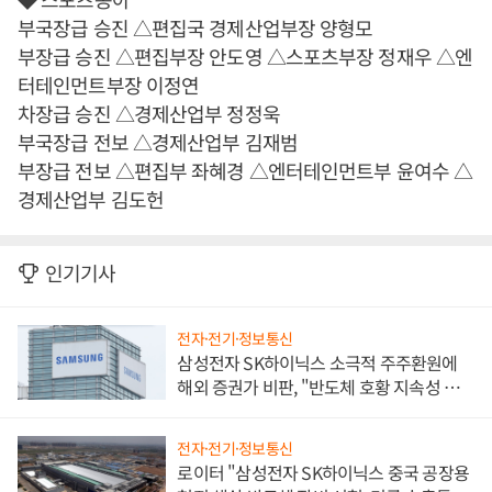
부국장급 승진 △편집국 경제산업부장 양형모
부장급 승진 △편집부장 안도영 △스포츠부장 정재우 △엔
터테인먼트부장 이정연
차장급 승진 △경제산업부 정정욱
부국장급 전보 △경제산업부 김재범
부장급 전보 △편집부 좌혜경 △엔터테인먼트부 윤여수 △
경제산업부 김도헌
인기기사
전자·전기·정보통신
삼성전자 SK하이닉스 소극적 주주환원에
해외 증권가 비판, "반도체 호황 지속성 의
문"
전자·전기·정보통신
로이터 "삼성전자 SK하이닉스 중국 공장용