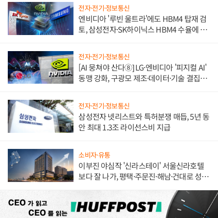
전자·전기·정보통신
엔비디아 '루빈 울트라'에도 HBM4 탑재 검
토, 삼성전자·SK하이닉스 HBM4 수율에 주
도권 갈린다
전자·전기·정보통신
[AI 뭉쳐야 산다⑧] LG·엔비디아 '피지컬 AI'
동맹 강화, 구광모 제조·데이터·기술 결집
해 종합 로보틱스 기업으로
전자·전기·정보통신
삼성전자 넷리스트와 특허분쟁 매듭, 5년 동
안 최대 1.3조 라이선스비 지급
소비자·유통
이부진 야심작 '신라스테이' 서울신라호텔
보다 잘 나가, 평택·주문진·해남·건대로 성
장판 더 넓힌다