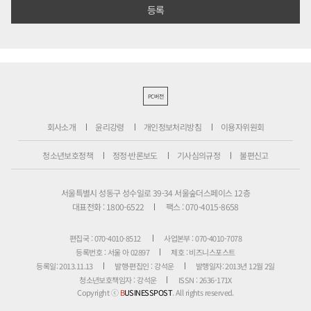
PC버전
회사소개
윤리강령
개인정보처리방침
이용자위원회
청소년보호정책
정정·반론보도
기사심의규정
불편신고
서울특별시 성동구 성수일로 39-34 서울숲더스페이스 12층
대표전화 : 1800-6522
팩스 : 070-4015-8658
편집국 : 070-4010-8512
사업본부 : 070-4010-7078
등록번호 : 서울 아 02897
제호 : 비즈니스포스트
등록일: 2013.11.13
발행·편집인 : 강석운
발행일자: 2013년 12월 2일
청소년보호책임자 : 강석운
ISSN : 2636-171X
Copyright ⓒ
B
USINESSPOST
. All rights reserved.