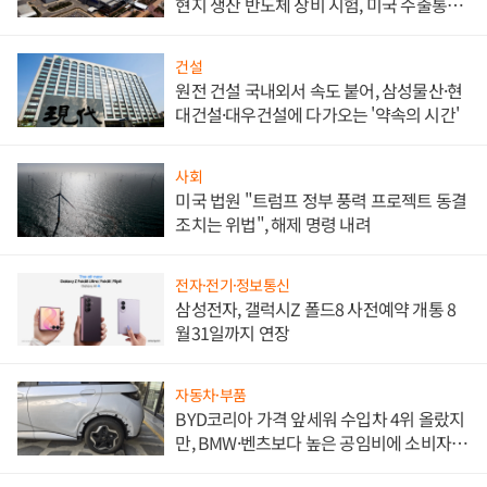
현지 생산 반도체 장비 시험, 미국 수출통제
대비"
건설
원전 건설 국내외서 속도 붙어, 삼성물산·현
대건설·대우건설에 다가오는 '약속의 시간'
사회
미국 법원 "트럼프 정부 풍력 프로젝트 동결
조치는 위법", 해제 명령 내려
전자·전기·정보통신
삼성전자, 갤럭시Z 폴드8 사전예약 개통 8
월31일까지 연장
자동차·부품
BYD코리아 가격 앞세워 수입차 4위 올랐지
만, BMW·벤츠보다 높은 공임비에 소비자
불만 폭발