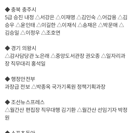
◆ 충북 충주시
5급 승진 내정 △서강은 △이재명 △김인숙 △어갑용 △김
승우 △윤인태 △이길한 △이재식 △송재은 △박문애 △
김승일 △이정우 △조호연
◆ 경기 의왕시
△감사담당관 노은래 △중앙도서관장 권오종 △일자리과
장 직무대리 홍석일
◆ 행정안전부
과장급 전보 △박종옥 국가기록원 정책기획과장
◆ 조선뉴스프레스
△월간산 편집장 직무대행 김기환 △월간산 선임기자 박정
원
◆ 스포츠동아