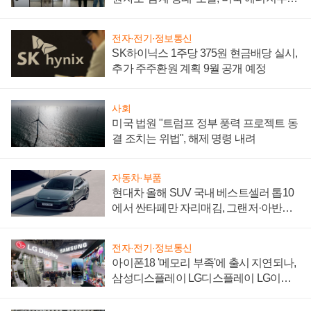
"중요한 이정표"
전자·전기·정보통신
SK하이닉스 1주당 375원 현금배당 실시,
추가 주주환원 계획 9월 공개 예정
사회
미국 법원 "트럼프 정부 풍력 프로젝트 동
결 조치는 위법", 해제 명령 내려
자동차·부품
현대차 올해 SUV 국내 베스트셀러 톱10
에서 싼타페만 자리매김, 그랜저·아반떼
'세단 쌍끌이'로 내수 방어
전자·전기·정보통신
아이폰18 '메모리 부족'에 출시 지연되나,
삼성디스플레이 LG디스플레이 LG이노
텍 '탈애플' 수익 다각화 속도