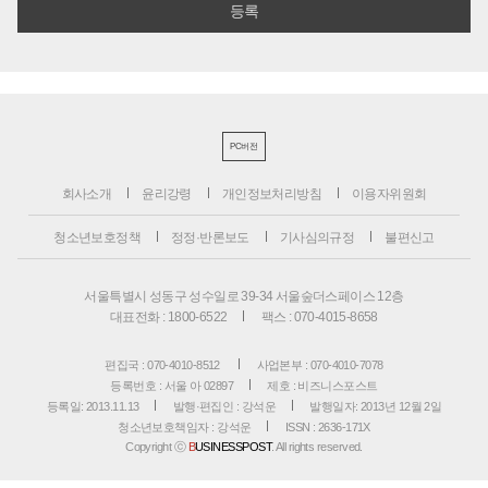
PC버전
회사소개
윤리강령
개인정보처리방침
이용자위원회
청소년보호정책
정정·반론보도
기사심의규정
불편신고
서울특별시 성동구 성수일로 39-34 서울숲더스페이스 12층
대표전화 : 1800-6522
팩스 : 070-4015-8658
편집국 : 070-4010-8512
사업본부 : 070-4010-7078
등록번호 : 서울 아 02897
제호 : 비즈니스포스트
등록일: 2013.11.13
발행·편집인 : 강석운
발행일자: 2013년 12월 2일
청소년보호책임자 : 강석운
ISSN : 2636-171X
Copyright ⓒ
B
USINESSPOST
. All rights reserved.