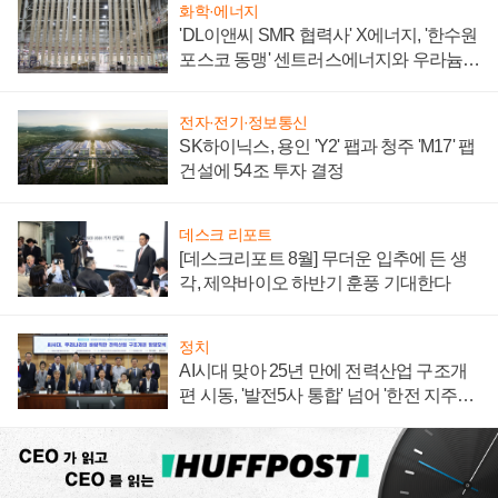
화학·에너지
'DL이앤씨 SMR 협력사' X에너지, '한수원
포스코 동맹' 센트러스에너지와 우라늄
계약 체결
전자·전기·정보통신
SK하이닉스, 용인 'Y2' 팹과 청주 'M17' 팹
건설에 54조 투자 결정
데스크 리포트
[데스크리포트 8월] 무더운 입추에 든 생
각, 제약바이오 하반기 훈풍 기대한다
정치
AI시대 맞아 25년 만에 전력산업 구조개
편 시동, '발전5사 통합' 넘어 '한전 지주사'
재편론도