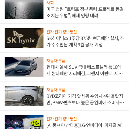
사회
미국 법원 "트럼프 정부 풍력 프로젝트 동결
조치는 위법", 해제 명령 내려
전자·전기·정보통신
SK하이닉스 1주당 375원 현금배당 실시, 추
가 주주환원 계획 9월 공개 예정
자동차·부품
현대차 올해 SUV 국내 베스트셀러 톱10에
서 싼타페만 자리매김, 그랜저·아반떼 '세단
쌍끌이'로 내수 방어
자동차·부품
BYD코리아 가격 앞세워 수입차 4위 올랐지
만, BMW·벤츠보다 높은 공임비에 소비자
불만 폭발
전자·전기·정보통신
[AI 뭉쳐야 산다⑧] LG·엔비디아 '피지컬 AI'