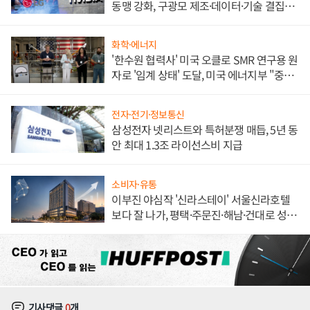
동맹 강화, 구광모 제조·데이터·기술 결집
해 종합 로보틱스 기업으로
화학·에너지
'한수원 협력사' 미국 오클로 SMR 연구용 원
자로 '임계 상태' 도달, 미국 에너지부 "중요
한 이정표"
전자·전기·정보통신
삼성전자 넷리스트와 특허분쟁 매듭, 5년 동
안 최대 1.3조 라이선스비 지급
소비자·유통
이부진 야심작 '신라스테이' 서울신라호텔
보다 잘 나가, 평택·주문진·해남·건대로 성
장판 더 넓힌다
기사댓글
0
개