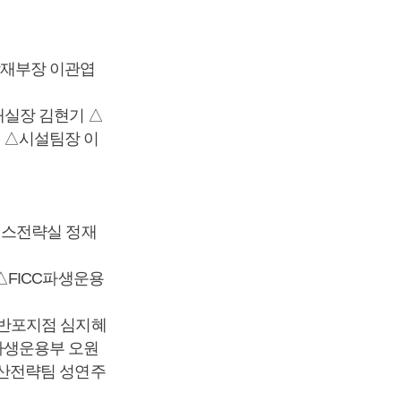
재부장 이관엽
실장 김현기 △
 △시설팀장 이
전스전략실 정재
△FICC파생운용
△반포지점 심지혜
파생운용부 오원
자산전략팀 성연주