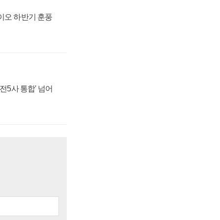
바이오 하반기 훈풍
발전5사 통합' 넘어