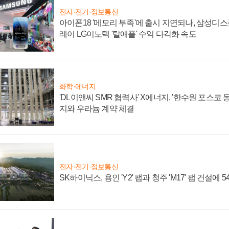
전자·전기·정보통신
아이폰18 '메모리 부족'에 출시 지연되나, 삼성디
레이 LG이노텍 '탈애플' 수익 다각화 속도
화학·에너지
'DL이앤씨 SMR 협력사' X에너지, '한수원 포스코
지와 우라늄 계약 체결
전자·전기·정보통신
SK하이닉스, 용인 'Y2' 팹과 청주 'M17' 팹 건설에 