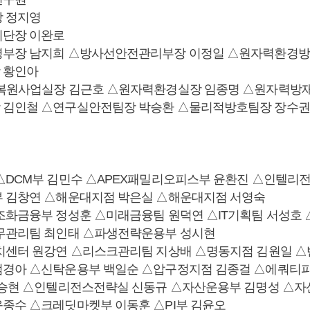
 정지영
리단장 이완로
영부장 남지희 △방사선안전관리부장 이정일 △원자력환경방
 황인아
복원사업실장 김근호 △원자력환경실장 임종명 △원자력방재
 김인철 △연구실안전팀장 박승환 △물리적방호팀장 장수권
△DCM부 김민수 △APEX패밀리오피스부 윤환진 △인텔리
 김창연 △해운대지점 박은실 △해운대지점 서영숙
조화금융부 정성훈 △미래금융팀 원덕연 △IT기획팀 서성호 
무관리팀 최인태 △파생전략운용부 성시현
치센터 원강연 △리스크관리팀 지상배 △명동지점 김원일 
엄경아 △신탁운용부 백일순 △압구정지점 김종걸 △에쿼티
남승현 △인텔리전스전략실 신동규 △자산운용부 김명성 △
종수 △크레딧마켓부 이동훈 △PI부 김윤오