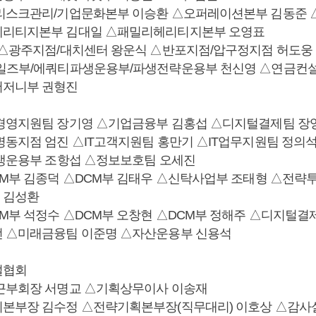
△리스크관리/기업문화본부 이승환 △오퍼레이션본부 김동준
헤리티지본부 김대일 △패밀리헤리티지본부 오영표
 △광주지점/대치센터 왕운식 △반포지점/압구정지점 허도
일즈부/에쿼티파생운용부/파생전략운용부 천신영 △연금컨설
머저니부 권형진
경영지원팀 장기영 △기업금융부 김홍섭 △디지털결제팀 장
명동지점 엄진 △IT고객지원팀 홍만기 △IT업무지원팀 정의석 
파생운용부 조항섭 △정보보호팀 오세진
CM부 김종덕 △DCM부 김태우 △신탁사업부 조태형 △전략
 김성환
CM부 석정수 △DCM부 오창현 △DCM부 정해주 △디지털결
 △미래금융팀 이준명 △자산운용부 신용석
설협회
근부회장 서명교 △기획상무이사 이송재
본부장 김수정 △전략기획본부장(직무대리) 이호상 △감사