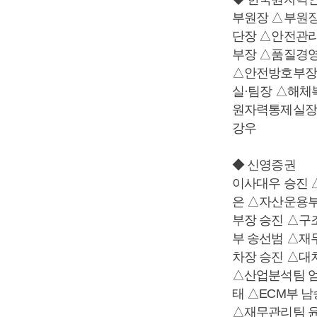
부원장 △부원장
단장 △안전관
부장 △품질경
△안전방호부장
실·팀장 △해체
원자력통제실장
강우
◆ 신영증권
이사대우 승진 
은 △자산운용부
부장 승진 △구
부 송선범 △재
차장 승진 △대
△산업분석팀 
태 △ECM부 
△재무관리팀 윤