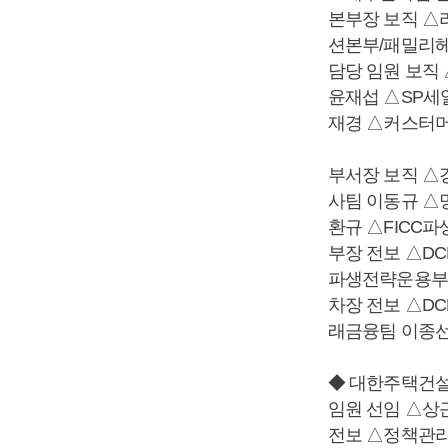
본부장 보직 
션본부/패밀리
담당 임원 보직
윤재섭 △SP세
재경 △커스터
부서장 보직 △
사팀 이동규 △
환규 △FICC
부장 전보 △D
파생전략운용부
차장 전보 △D
래금융팀 이종선
◆ 대한주택건
임원 선임 △상
전보 △정책관리