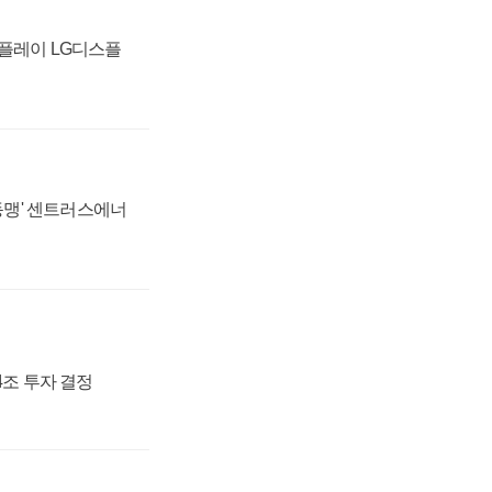
스플레이 LG디스플
 동맹' 센트러스에너
54조 투자 결정