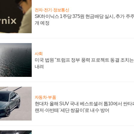
전자·전기·정보통신
SK하이닉스 1주당 375원 현금배당 실시, 추가 주
개 예정
사회
미국 법원 "트럼프 정부 풍력 프로젝트 동결 조치는 
내려
자동차·부품
현대차 올해 SUV 국내 베스트셀러 톱10에서 싼타
랜저·아반떼 '세단 쌍끌이'로 내수 방어