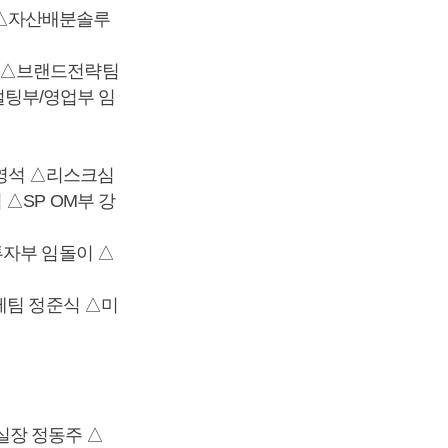
 △자산배분솔루
웅 △브랜드전략팀
팅부/영업부 임
영석 △리스크심
△SP OM부 강
투자부 임돌이 △
제팀 정준식 △미
실장 정동주 △