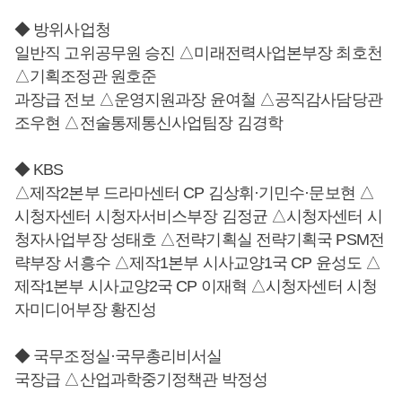
◆ 방위사업청
일반직 고위공무원 승진 △미래전력사업본부장 최호천
△기획조정관 원호준
과장급 전보 △운영지원과장 윤여철 △공직감사담당관
조우현 △전술통제통신사업팀장 김경학
◆ KBS
△제작2본부 드라마센터 CP 김상휘·기민수·문보현 △
시청자센터 시청자서비스부장 김정균 △시청자센터 시
청자사업부장 성태호 △전략기획실 전략기획국 PSM전
략부장 서흥수 △제작1본부 시사교양1국 CP 윤성도 △
제작1본부 시사교양2국 CP 이재혁 △시청자센터 시청
자미디어부장 황진성
◆ 국무조정실·국무총리비서실
국장급 △산업과학중기정책관 박정성