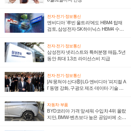
전자·전기·정보통신
엔비디아 '루빈 울트라'에도 HBM4 탑재
검토, 삼성전자·SK하이닉스 HBM4 수율
에 주도권 갈린다
전자·전기·정보통신
삼성전자 넷리스트와 특허분쟁 매듭, 5년
동안 최대 1.3조 라이선스비 지급
전자·전기·정보통신
[AI 뭉쳐야 산다⑧] LG·엔비디아 '피지컬 A
I' 동맹 강화, 구광모 제조·데이터·기술 결
집해 종합 로보틱스 기업으로
자동차·부품
BYD코리아 가격 앞세워 수입차 4위 올랐
지만, BMW·벤츠보다 높은 공임비에 소비
자 불만 폭발