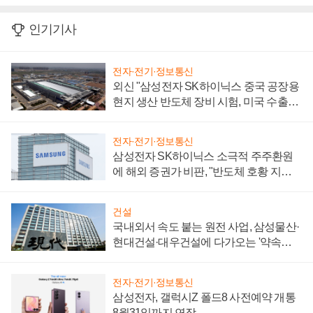
인기기사
전자·전기·정보통신
외신 "삼성전자 SK하이닉스 중국 공장용
현지 생산 반도체 장비 시험, 미국 수출통
제 대비"
전자·전기·정보통신
삼성전자 SK하이닉스 소극적 주주환원
에 해외 증권가 비판, "반도체 호황 지속
성 의문"
건설
국내외서 속도 붙는 원전 사업, 삼성물산·
현대건설·대우건설에 다가오는 '약속의
시간'
전자·전기·정보통신
삼성전자, 갤럭시Z 폴드8 사전예약 개통
8월31일까지 연장