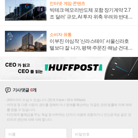
인터넷·게임·콘텐츠
빅테크 메모리반도체 포함 장기계약 '2.7
조 달러' 규모, AI 투자 위축 우려와 반대
신호
소비자·유통
이부진 야심작 '신라스테이' 서울신라호
텔보다 잘 나가, 평택·주문진·해남·건대로
성장판 더 넓힌다
기사댓글
0
개
200자까지 쓰실 수 있습니다. (현재 0 byte / 최대 400byte)
저작권 등 다른 사람의 권리를 침해하거나 명예를 훼손하는 댓글은 관련 법률에 의해 제재
를 받을 수 있습니다.
타인에게 불쾌감을 주는 욕설 등 비하하는 단어가 내용에 포함되거나 인신공격성 글은 관
리자의 판단에 의해 삭제 합니다.