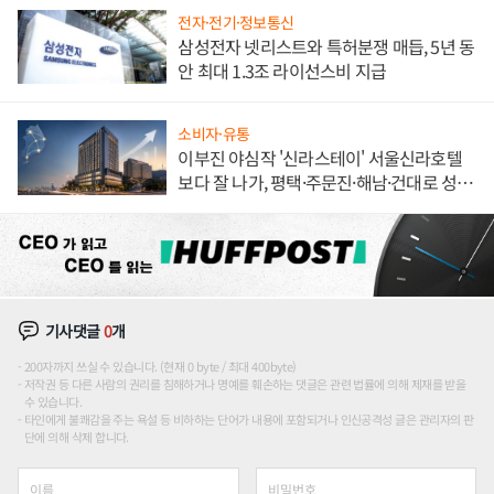
전자·전기·정보통신
삼성전자 넷리스트와 특허분쟁 매듭, 5년 동
안 최대 1.3조 라이선스비 지급
소비자·유통
이부진 야심작 '신라스테이' 서울신라호텔
보다 잘 나가, 평택·주문진·해남·건대로 성
장판 더 넓힌다
기사댓글
0
개
200자까지 쓰실 수 있습니다. (현재 0 byte / 최대 400byte)
저작권 등 다른 사람의 권리를 침해하거나 명예를 훼손하는 댓글은 관련 법률에 의해 제재를 받을
수 있습니다.
타인에게 불쾌감을 주는 욕설 등 비하하는 단어가 내용에 포함되거나 인신공격성 글은 관리자의 판
단에 의해 삭제 합니다.