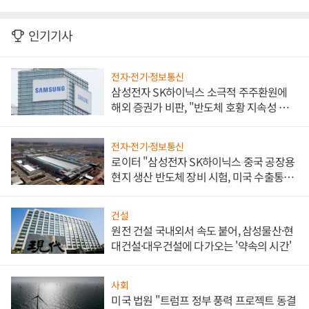
인기기사
전자·전기·정보통신
삼성전자 SK하이닉스 소극적 주주환원에
해외 증권가 비판, "반도체 호황 지속성 의
문"
전자·전기·정보통신
로이터 "삼성전자 SK하이닉스 중국 공장용
현지 생산 반도체 장비 시험, 미국 수출통제
대비"
건설
원전 건설 국내외서 속도 붙어, 삼성물산·현
대건설·대우건설에 다가오는 '약속의 시간'
사회
미국 법원 "트럼프 정부 풍력 프로젝트 동결