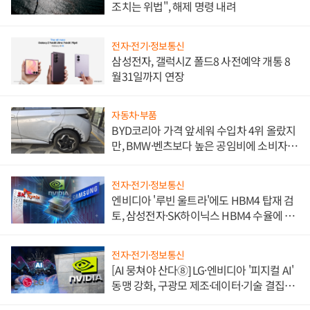
조치는 위법", 해제 명령 내려
전자·전기·정보통신
삼성전자, 갤럭시Z 폴드8 사전예약 개통 8
월31일까지 연장
자동차·부품
BYD코리아 가격 앞세워 수입차 4위 올랐지
만, BMW·벤츠보다 높은 공임비에 소비자
불만 폭발
전자·전기·정보통신
엔비디아 '루빈 울트라'에도 HBM4 탑재 검
토, 삼성전자·SK하이닉스 HBM4 수율에 주
도권 갈린다
전자·전기·정보통신
[AI 뭉쳐야 산다⑧] LG·엔비디아 '피지컬 AI'
동맹 강화, 구광모 제조·데이터·기술 결집
해 종합 로보틱스 기업으로