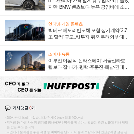
BYD코리아 가격 앞세워 수입차 4위 올랐
지만, BMW·벤츠보다 높은 공임비에 소비
자 불만 폭발
인터넷·게임·콘텐츠
빅테크 메모리반도체 포함 장기계약 '2.7
조 달러' 규모, AI 투자 위축 우려와 반대
신호
소비자·유통
이부진 야심작 '신라스테이' 서울신라호
텔보다 잘 나가, 평택·주문진·해남·건대로
성장판 더 넓힌다
기사댓글
0
개
200자까지 쓰실 수 있습니다. (현재 0 byte / 최대 400byte)
저작권 등 다른 사람의 권리를 침해하거나 명예를 훼손하는 댓글은 관련 법률에 의해 제재
를 받을 수 있습니다.
타인에게 불쾌감을 주는 욕설 등 비하하는 단어가 내용에 포함되거나 인신공격성 글은 관