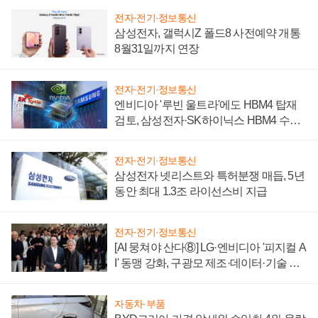
전자·전기·정보통신
삼성전자, 갤럭시Z 폴드8 사전예약 개통
8월31일까지 연장
전자·전기·정보통신
엔비디아 '루빈 울트라'에도 HBM4 탑재
검토, 삼성전자·SK하이닉스 HBM4 수율
에 주도권 갈린다
전자·전기·정보통신
삼성전자 넷리스트와 특허분쟁 매듭, 5년
동안 최대 1.3조 라이선스비 지급
전자·전기·정보통신
[AI 뭉쳐야 산다⑧] LG·엔비디아 '피지컬 A
I' 동맹 강화, 구광모 제조·데이터·기술 결
집해 종합 로보틱스 기업으로
자동차·부품