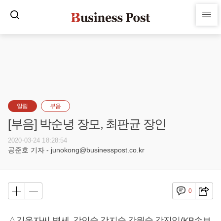
알림
부음
[부음] 박순녕 장모, 최판균 장인
2020-03-24 18:28:54
공준호 기자 - junokong@businesspost.co.kr
0
△김옥자씨 별세, 강인숙 강지숙 강원숙 강진일(KB손보