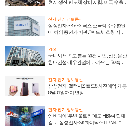
현지 생산 반도체 장비 시험, 미국 수출통
제 대비"
전자·전기·정보통신
삼성전자 SK하이닉스 소극적 주주환원
에 해외 증권가 비판, "반도체 호황 지속
성 의문"
건설
국내외서 속도 붙는 원전 사업, 삼성물산·
현대건설·대우건설에 다가오는 '약속의
시간'
전자·전기·정보통신
삼성전자, 갤럭시Z 폴드8 사전예약 개통
8월31일까지 연장
전자·전기·정보통신
엔비디아 '루빈 울트라'에도 HBM4 탑재
검토, 삼성전자·SK하이닉스 HBM4 수율
에 주도권 갈린다