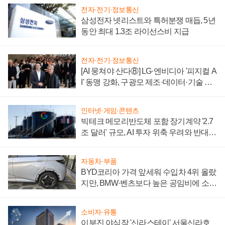
전자·전기·정보통신
삼성전자 넷리스트와 특허분쟁 매듭, 5년
동안 최대 1.3조 라이선스비 지급
전자·전기·정보통신
[AI 뭉쳐야 산다⑧] LG·엔비디아 '피지컬 A
I' 동맹 강화, 구광모 제조·데이터·기술 결
집해 종합 로보틱스 기업으로
인터넷·게임·콘텐츠
빅테크 메모리반도체 포함 장기계약 '2.7
조 달러' 규모, AI 투자 위축 우려와 반대
신호
자동차·부품
BYD코리아 가격 앞세워 수입차 4위 올랐
지만, BMW·벤츠보다 높은 공임비에 소비
자 불만 폭발
소비자·유통
이부진 야심작 '신라스테이' 서울신라호