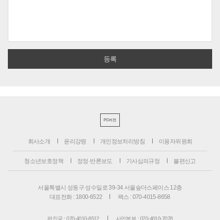
PC버전
회사소개
윤리강령
개인정보처리방침
이용자위원회
청소년보호정책
정정·반론보도
기사심의규정
불편신고
서울특별시 성동구 성수일로 39-34 서울숲더스페이스 12층
대표전화 : 1800-6522
팩스 : 070-4015-8658
편집국 : 070-4010-8512
사업본부 : 070-4010-7078