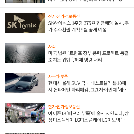
한 이정표"
전자·전기·정보통신
SK하이닉스 1주당 375원 현금배당 실시, 추
가 주주환원 계획 9월 공개 예정
사회
미국 법원 "트럼프 정부 풍력 프로젝트 동결
조치는 위법", 해제 명령 내려
자동차·부품
현대차 올해 SUV 국내 베스트셀러 톱10에
서 싼타페만 자리매김, 그랜저·아반떼 '세단
쌍끌이'로 내수 방어
전자·전기·정보통신
아이폰18 '메모리 부족'에 출시 지연되나, 삼
성디스플레이 LG디스플레이 LG이노텍 '탈
애플' 수익 다각화 속도