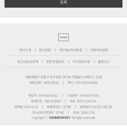
PC버전
회사소개
윤리강령
개인정보처리방침
이용자위원회
청소년보호정책
정정·반론보도
기사심의규정
불편신고
서울특별시 성동구 성수일로 39-34 서울숲더스페이스 12층
대표전화 : 1800-6522
팩스 : 070-4015-8658
편집국 : 070-4010-8512
사업본부 : 070-4010-7078
등록번호 : 서울 아 02897
제호 : 비즈니스포스트
등록일: 2013.11.13
발행·편집인 : 강석운
발행일자: 2013년 12월 2일
청소년보호책임자 : 강석운
ISSN : 2636-171X
Copyright ⓒ
B
USINESSPOST
. All rights reserved.