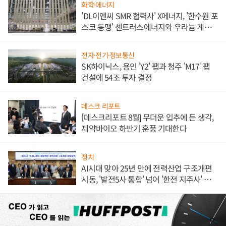
화학·에너지
'DL이앤씨 SMR 협력사' X에너지, '한수원 포
스코 동맹' 센트러스에너지와 우라늄 계약
체결
전자·전기·정보통신
SK하이닉스, 용인 'Y2' 팹과 청주 'M17' 팹
건설에 54조 투자 결정
데스크 리포트
[데스크리포트 8월] 무더운 입추에 든 생각,
제약바이오 하반기 훈풍 기대한다
정치
AI시대 맞아 25년 만에 전력산업 구조개편
시동, '발전5사 통합' 넘어 '한전 지주사' 재편
론도