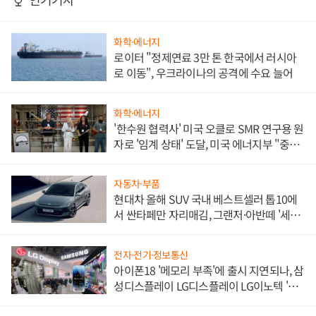
화학·에너지
로이터 "정제연료 3만 톤 한국에서 러시아
로 이동", 우크라이나의 공격에 수요 늘어
화학·에너지
'한수원 협력사' 미국 오클로 SMR 연구용 원
자로 '임계 상태' 도달, 미국 에너지부 "중요
한 이정표"
자동차·부품
현대차 올해 SUV 국내 베스트셀러 톱10에
서 싼타페만 자리매김, 그랜저·아반떼 '세단
쌍끌이'로 내수 방어
전자·전기·정보통신
아이폰18 '메모리 부족'에 출시 지연되나, 삼
성디스플레이 LG디스플레이 LG이노텍 '탈
애플' 수익 다각화 속도