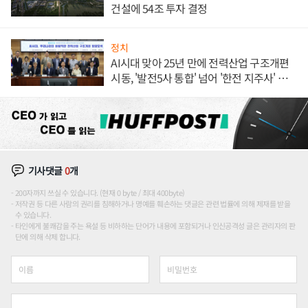
건설에 54조 투자 결정
정치
AI시대 맞아 25년 만에 전력산업 구조개편
시동, '발전5사 통합' 넘어 '한전 지주사' 재편
론도
기사댓글
0
개
200자까지 쓰실 수 있습니다. (현재 0 byte / 최대 400byte)
저작권 등 다른 사람의 권리를 침해하거나 명예를 훼손하는 댓글은 관련 법률에 의해 제재를 받을
수 있습니다.
타인에게 불쾌감을 주는 욕설 등 비하하는 단어가 내용에 포함되거나 인신공격성 글은 관리자의 판
단에 의해 삭제 합니다.