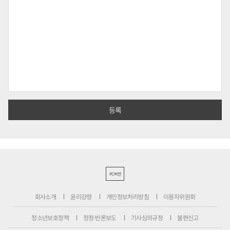
PC버전
회사소개
윤리강령
개인정보처리방침
이용자위원회
청소년보호정책
정정·반론보도
기사심의규정
불편신고