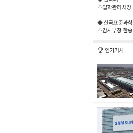
△입학관리처장
◆ 한국표준과
△감사부장 한승
인기기사