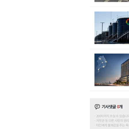
기사댓글
0
개
200자까지 쓰실 수 있습니다. (
저작권 등 다른 사람의 권리
타인에게 불쾌감을 주는 욕설