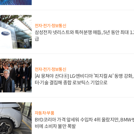
전자·전기·정보통신
삼성전자 넷리스트와 특허분쟁 매듭, 5년 동안 최대 1
급
전자·전기·정보통신
[AI 뭉쳐야 산다⑧] LG·엔비디아 '피지컬 AI' 동맹 강
터·기술 결집해 종합 로보틱스 기업으로
자동차·부품
BYD코리아 가격 앞세워 수입차 4위 올랐지만, BMW
비에 소비자 불만 폭발