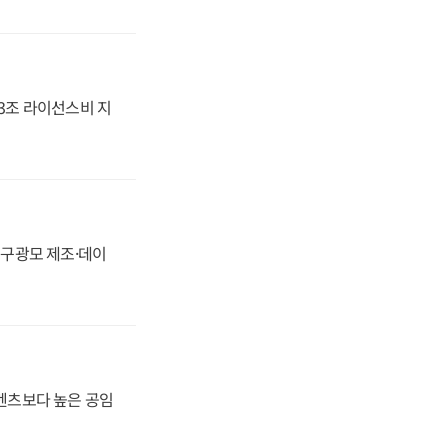
.3조 라이선스비 지
화, 구광모 제조·데이
·벤츠보다 높은 공임