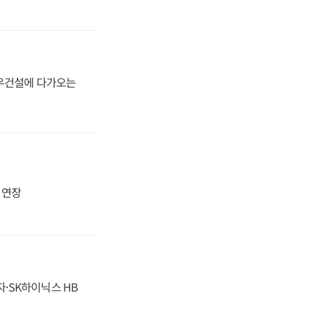
대우건설에 다가오는
지 연장
자·SK하이닉스 HB