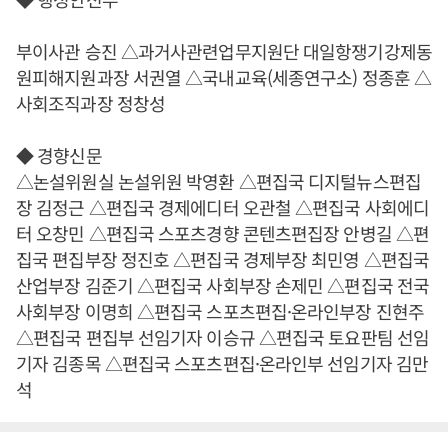
부이사관 승진 △과거사관련업무지원단 대일항쟁기강제동
원피해지원과장 서권열 △국내교육(세종연구소) 정종훈 △
사회조직과장 정창성
◆ 경향신문
△논설위원실 논설위원 박영환 △편집국 디지털뉴스편집
장 김정근 △편집국 경제에디터 오관철 △편집국 사회에디
터 오창민 △편집국 스포츠경향 콘텐츠편집장 안병길 △편
집국 편집부장 정진호 △편집국 경제부장 최민영 △편집국
산업부장 김준기 △편집국 사회부장 손제민 △편집국 전국
사회부장 이명희 △편집국 스포츠편집·온라인부장 진현주
△편집국 편집부 선임기자 이승규 △편집국 토요판팀 선임
기자 김종목 △편집국 스포츠편집·온라인부 선임기자 김만
석