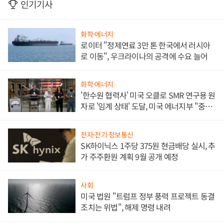
인기기사
화학·에너지
로이터 "정제연료 3만 톤 한국에서 러시아
로 이동", 우크라이나의 공격에 수요 늘어
화학·에너지
'한수원 협력사' 미국 오클로 SMR 연구용 원
자로 '임계 상태' 도달, 미국 에너지부 "중요
한 이정표"
전자·전기·정보통신
SK하이닉스 1주당 375원 현금배당 실시, 추
가 주주환원 계획 9월 공개 예정
사회
미국 법원 "트럼프 정부 풍력 프로젝트 동결
조치는 위법", 해제 명령 내려