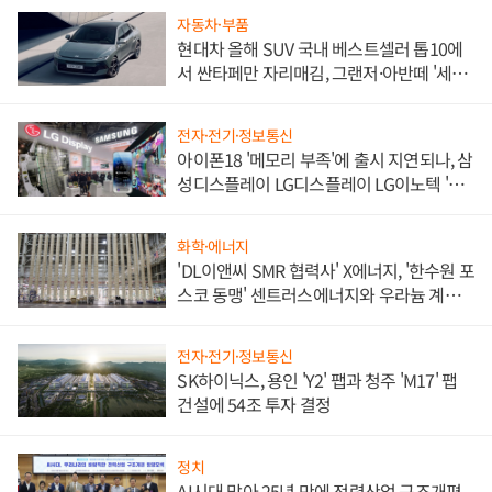
자동차·부품
현대차 올해 SUV 국내 베스트셀러 톱10에
서 싼타페만 자리매김, 그랜저·아반떼 '세단
쌍끌이'로 내수 방어
전자·전기·정보통신
아이폰18 '메모리 부족'에 출시 지연되나, 삼
성디스플레이 LG디스플레이 LG이노텍 '탈
애플' 수익 다각화 속도
화학·에너지
'DL이앤씨 SMR 협력사' X에너지, '한수원 포
스코 동맹' 센트러스에너지와 우라늄 계약
체결
전자·전기·정보통신
SK하이닉스, 용인 'Y2' 팹과 청주 'M17' 팹
건설에 54조 투자 결정
정치
AI시대 맞아 25년 만에 전력산업 구조개편