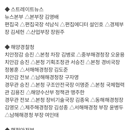
◆ 스트레이트뉴스
뉴스본부 △본부장 김영배
편집국 △편집국장 석남식 △편집에디터 설인호 △경제부
장 김세헌 △산업부장 장원주
◆ 해양경찰청
치안정감 승진 △본청 차장 김병로 △중부해경청장 오윤용
치안감 승진 △본청 기획조정관 서승진 △본청 경비국장
정봉훈 △서해해경청장 김도준
치안감 전보 △남해해경청장 구자영
경무관 승진 △본청 구조안전국장 이명준 △본청 국제협력
관 김용진 △해양수산부 정책관 맹주한
경무관 전보 △본청 장비기술국장 김종욱 △동해해경청장
김영모 △제주해경청장 김성종 △서해해경청 부장 윤병두
△남해해경청 부장 여인태
◆ 행정안전부