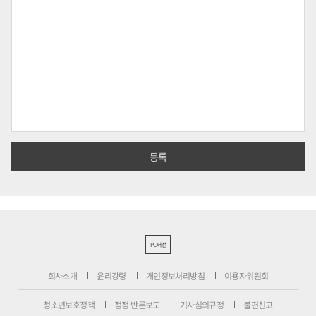
PC버전
회사소개
윤리강령
개인정보처리방침
이용자위원회
청소년보호정책
정정·반론보도
기사심의규정
불편신고