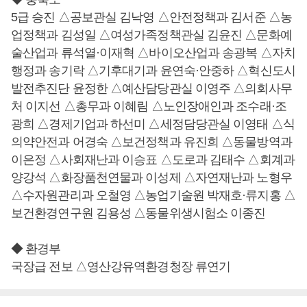
5급 승진 △공보관실 김낙영 △안전정책과 김서준 △농
업정책과 김성일 △여성가족정책관실 김윤진 △문화예
술산업과 류석열·이재혁 △바이오산업과 송광복 △자치
행정과 송기락 △기후대기과 윤연숙·안중하 △혁신도시
발전추진단 윤정한 △예산담당관실 이영주 △의회사무
처 이지선 △총무과 이혜림 △노인장애인과 조수래·조
광희 △경제기업과 하선미 △세정담당관실 이영태 △식
의약안전과 어경숙 △보건정책과 유진희 △동물방역과
이은정 △사회재난과 이승표 △도로과 김태수 △회계과
양강석 △화장품천연물과 이성제 △자연재난과 노형우
△수자원관리과 오철영 △농업기술원 박재호·류지홍 △
보건환경연구원 김용성 △동물위생시험소 이종진
◆ 환경부
국장급 전보 △영산강유역환경청장 류연기