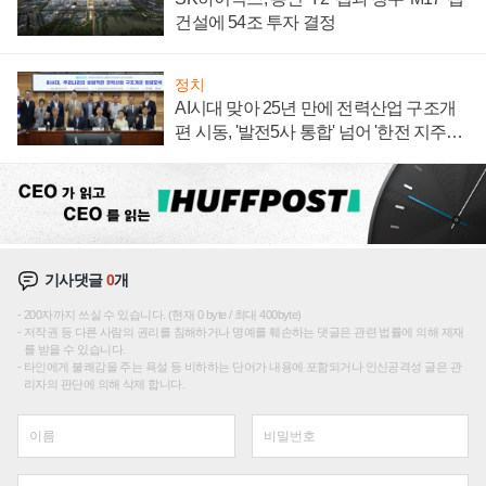
건설에 54조 투자 결정
정치
AI시대 맞아 25년 만에 전력산업 구조개
편 시동, '발전5사 통합' 넘어 '한전 지주사'
재편론도
기사댓글
0
개
200자까지 쓰실 수 있습니다. (현재 0 byte / 최대 400byte)
저작권 등 다른 사람의 권리를 침해하거나 명예를 훼손하는 댓글은 관련 법률에 의해 제재
를 받을 수 있습니다.
타인에게 불쾌감을 주는 욕설 등 비하하는 단어가 내용에 포함되거나 인신공격성 글은 관
리자의 판단에 의해 삭제 합니다.