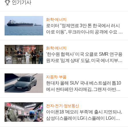
인기기사
화학·에너지
로이터 "정제연료 3만 톤 한국에서 러시
아로 이동", 우크라이나의 공격에 수요 늘
어
화학·에너지
'한수원 협력사' 미국 오클로 SMR 연구용
원자로 '임계 상태' 도달, 미국 에너지부
"중요한 이정표"
자동차·부품
현대차 올해 SUV 국내 베스트셀러 톱10
에서 싼타페만 자리매김, 그랜저·아반떼
'세단 쌍끌이'로 내수 방어
전자·전기·정보통신
아이폰18 '메모리 부족'에 출시 지연되나,
삼성디스플레이 LG디스플레이 LG이노
텍 '탈애플' 수익 다각화 속도