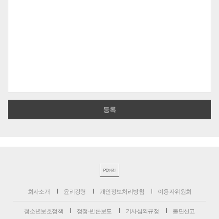
PC버전
회사소개
윤리강령
개인정보처리방침
이용자위원회
청소년보호정책
정정·반론보도
기사심의규정
불편신고