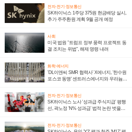
전자·전기·정보통신
SK하이닉스 1주당 375원 현금배당 실시,
추가 주주환원 계획 9월 공개 예정
사회
미국 법원 "트럼프 정부 풍력 프로젝트 동
결 조치는 위법", 해제 명령 내려
화학·에너지
'DL이앤씨 SMR 협력사' X에너지, '한수원
포스코 동맹' 센트러스에너지와 우라늄
계약 체결
전자·전기·정보통신
SK하이닉스 노사 '성과급 주식지급' 평행
선, 곽노정 'N% 성과급' 법적 논란 벗을지
주목
전자·전기·정보통신
SK하이닉스, 용인 'Y2' 팹과 청주 'M17' 팹