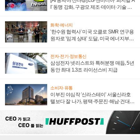
[AI 뭉쳐야 산다⑧] LG·엔비디아 '피지컬 A
I' 동맹 강화, 구광모 제조·데이터·기술 결
집해 종합 로보틱스 기업으로
화학·에너지
'한수원 협력사' 미국 오클로 SMR 연구용
원자로 '임계 상태' 도달, 미국 에너지부
"중요한 이정표"
전자·전기·정보통신
삼성전자 넷리스트와 특허분쟁 매듭, 5년
동안 최대 1.3조 라이선스비 지급
소비자·유통
이부진 야심작 '신라스테이' 서울신라호
텔보다 잘 나가, 평택·주문진·해남·건대로
성장판 더 넓힌다