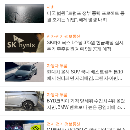
사회
미국 법원 "트럼프 정부 풍력 프로젝트 동
결 조치는 위법", 해제 명령 내려
전자·전기·정보통신
SK하이닉스 1주당 375원 현금배당 실시,
추가 주주환원 계획 9월 공개 예정
자동차·부품
현대차 올해 SUV 국내 베스트셀러 톱10
에서 싼타페만 자리매김, 그랜저·아반떼
'세단 쌍끌이'로 내수 방어
자동차·부품
BYD코리아 가격 앞세워 수입차 4위 올랐
지만, BMW·벤츠보다 높은 공임비에 소비
자 불만 폭발
전자·전기·정보통신