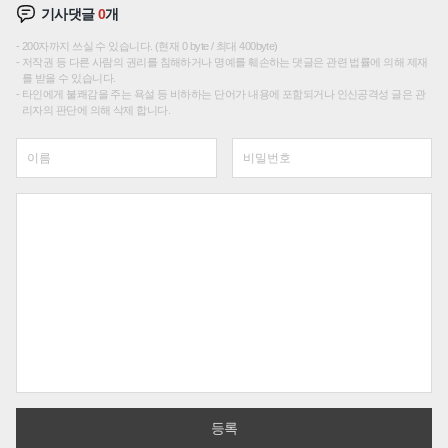
기사댓글
0
개
200자까지 쓰실 수 있습니다. (현재 0 byte / 최대 400byte)
저작권 등 다른 사람의 권리를 침해하거나 명예를 훼손하는 댓글은 관련 법률에 의해 제재
를 받을 수 있습니다.
타인에게 불쾌감을 주는 욕설 등 비하하는 단어가 내용에 포함되거나 인신공격성 글은 관
리자의 판단에 의해 삭제 합니다.