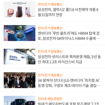
전자·전기·정보통신
삼성전자, 갤럭시Z 폴드8 사전예약 개통 8
월31일까지 연장
전자·전기·정보통신
엔비디아 '루빈 울트라'에도 HBM4 탑재 검
토, 삼성전자·SK하이닉스 HBM4 수율에 주
도권 갈린다
전자·전기·정보통신
삼성전자 넷리스트와 특허분쟁 매듭, 5년 동
안 최대 1.3조 라이선스비 지급
전자·전기·정보통신
[AI 뭉쳐야 산다⑧] LG·엔비디아 '피지컬 AI'
동맹 강화, 구광모 제조·데이터·기술 결집
해 종합 로보틱스 기업으로
인터넷·게임·콘텐츠
빅테크 메모리반도체 포함 장기계약 '2.7조