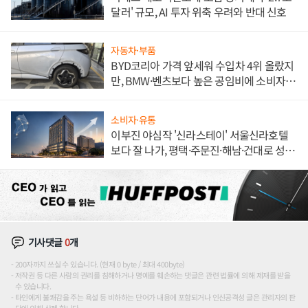
달러' 규모, AI 투자 위축 우려와 반대 신호
자동차·부품
BYD코리아 가격 앞세워 수입차 4위 올랐지
만, BMW·벤츠보다 높은 공임비에 소비자
불만 폭발
소비자·유통
이부진 야심작 '신라스테이' 서울신라호텔
보다 잘 나가, 평택·주문진·해남·건대로 성
장판 더 넓힌다
기사댓글
0
개
200자까지 쓰실 수 있습니다. (현재 0 byte / 최대 400byte)
저작권 등 다른 사람의 권리를 침해하거나 명예를 훼손하는 댓글은 관련 법률에 의해 제재를 받을
수 있습니다.
타인에게 불쾌감을 주는 욕설 등 비하하는 단어가 내용에 포함되거나 인신공격성 글은 관리자의 판