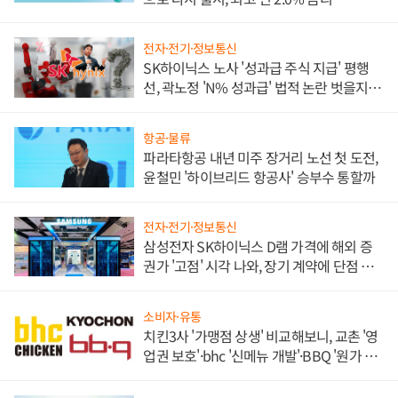
전자·전기·정보통신
SK하이닉스 노사 '성과급 주식 지급' 평행
선, 곽노정 'N% 성과급' 법적 논란 벗을지 주
목
항공·물류
파라타항공 내년 미주 장거리 노선 첫 도전,
윤철민 '하이브리드 항공사' 승부수 통할까
전자·전기·정보통신
삼성전자 SK하이닉스 D램 가격에 해외 증
권가 '고점' 시각 나와, 장기 계약에 단점 부
각
소비자·유통
치킨3사 '가맹점 상생' 비교해보니, 교촌 '영
업권 보호'·bhc '신메뉴 개발'·BBQ '원가 부
담'