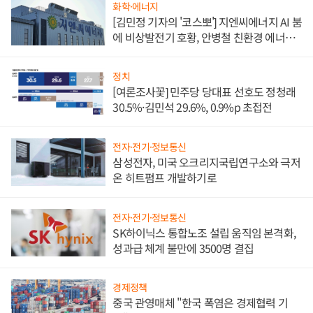
화학·에너지
[김민정 기자의 '코스뽀'] 지엔씨에너지 AI 붐
에 비상발전기 호황, 안병철 친환경 에너지
발전전문기업 향한다
정치
[여론조사꽃] 민주당 당대표 선호도 정청래
30.5%·김민석 29.6%, 0.9%p 초접전
전자·전기·정보통신
삼성전자, 미국 오크리지국립연구소와 극저
온 히트펌프 개발하기로
전자·전기·정보통신
SK하이닉스 통합노조 설립 움직임 본격화,
성과급 체계 불만에 3500명 결집
경제정책
중국 관영매체 "한국 폭염은 경제협력 기