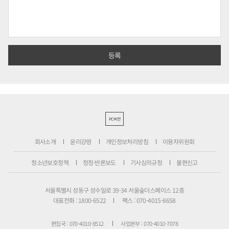
PC버전
회사소개
윤리강령
개인정보처리방침
이용자위원회
청소년보호정책
정정·반론보도
기사심의규정
불편신고
서울특별시 성동구 성수일로 39-34 서울숲더스페이스 12층
대표전화 : 1800-6522
팩스 : 070-4015-8658
편집국 : 070-4010-8512
사업본부 : 070-4010-7078