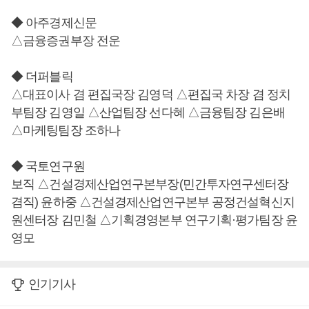
◆ 아주경제신문
△금융증권부장 전운
◆ 더퍼블릭
△대표이사 겸 편집국장 김영덕 △편집국 차장 겸 정치
부팀장 김영일 △산업팀장 선다혜 △금융팀장 김은배
△마케팅팀장 조하나
◆ 국토연구원
보직 △건설경제산업연구본부장(민간투자연구센터장
겸직) 윤하중 △건설경제산업연구본부 공정건설혁신지
원센터장 김민철 △기획경영본부 연구기획·평가팀장 윤
영모
인기기사