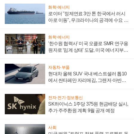
화학·에너지
로이터 "정제연료 3만 톤 한국에서 러시
아로 이동", 우크라이나의 공격에 수요 늘
어
화학·에너지
'한수원 협력사' 미국 오클로 SMR 연구용
원자로 '임계 상태' 도달, 미국 에너지부
"중요한 이정표"
자동차·부품
현대차 올해 SUV 국내 베스트셀러 톱10
에서 싼타페만 자리매김, 그랜저·아반떼
'세단 쌍끌이'로 내수 방어
전자·전기·정보통신
SK하이닉스 1주당 375원 현금배당 실시,
추가 주주환원 계획 9월 공개 예정
사회
미국 법원 "트럼프 정부 풍력 프로젝트 동