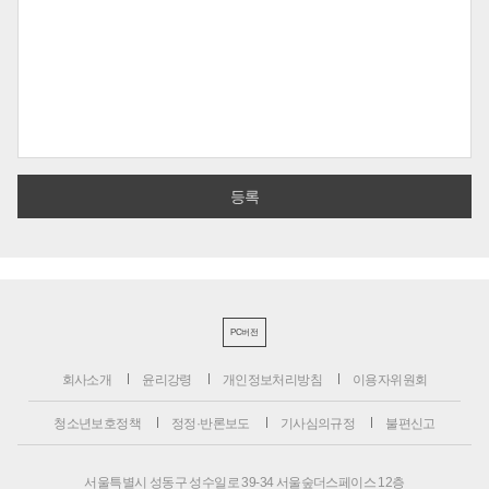
PC버전
회사소개
윤리강령
개인정보처리방침
이용자위원회
청소년보호정책
정정·반론보도
기사심의규정
불편신고
서울특별시 성동구 성수일로 39-34 서울숲더스페이스 12층