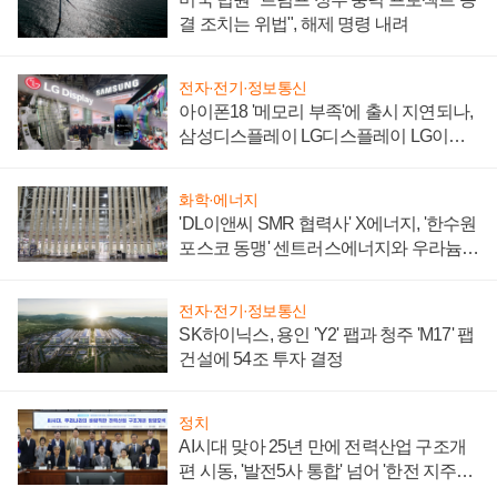
결 조치는 위법", 해제 명령 내려
전자·전기·정보통신
아이폰18 '메모리 부족'에 출시 지연되나,
삼성디스플레이 LG디스플레이 LG이노
텍 '탈애플' 수익 다각화 속도
화학·에너지
'DL이앤씨 SMR 협력사' X에너지, '한수원
포스코 동맹' 센트러스에너지와 우라늄
계약 체결
전자·전기·정보통신
SK하이닉스, 용인 'Y2' 팹과 청주 'M17' 팹
건설에 54조 투자 결정
정치
AI시대 맞아 25년 만에 전력산업 구조개
편 시동, '발전5사 통합' 넘어 '한전 지주사'
재편론도