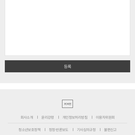
PC버전
회사소개
윤리강령
개인정보처리방침
이용자위원회
청소년보호정책
정정·반론보도
기사심의규정
불편신고