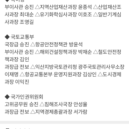
부이사관 승진 △지역산업재산과장 윤종석 △산업재산조
사과장 최대순 △유기화학심사과장 이호조 △일반기계심
사과장 조영길
◆ 국토교통부
국장급 승진 △항공안전정책관 방윤석
부이사관 승진 △해외건설정책과장 박재순 △철도안전정
책과장 김인
과장급 전보 △익산지방국토관리청 광주국토관리사무소장
이재명 △항공교통본부 운영지원과장 김상인 △도시경제
과장 이익진
◆ 국가인권위원회
고위공무원 승진 △침해조사국장 안성율
과장급 전보 △지역경제총괄과장 서가람