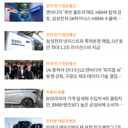
전자·전기·정보통신
엔비디아 '루빈 울트라'에도 HBM4 탑재 검
토, 삼성전자·SK하이닉스 HBM4 수율에 주
도권 갈린다
전자·전기·정보통신
삼성전자 넷리스트와 특허분쟁 매듭, 5년 동
안 최대 1.3조 라이선스비 지급
전자·전기·정보통신
[AI 뭉쳐야 산다⑧] LG·엔비디아 '피지컬 AI'
동맹 강화, 구광모 제조·데이터·기술 결집
해 종합 로보틱스 기업으로
자동차·부품
BYD코리아 가격 앞세워 수입차 4위 올랐지
만, BMW·벤츠보다 높은 공임비에 소비자
불만 폭발
인터넷·게임·콘텐츠
빅테크 메모리반도체 포함 장기계약 '2.7조