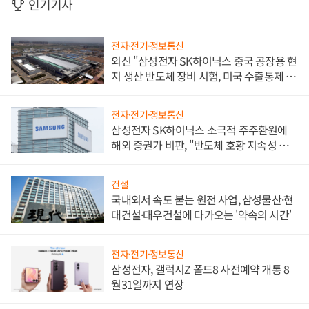
인기기사
전자·전기·정보통신
외신 "삼성전자 SK하이닉스 중국 공장용 현
지 생산 반도체 장비 시험, 미국 수출통제 대
비"
전자·전기·정보통신
삼성전자 SK하이닉스 소극적 주주환원에
해외 증권가 비판, "반도체 호황 지속성 의
문"
건설
국내외서 속도 붙는 원전 사업, 삼성물산·현
대건설·대우건설에 다가오는 '약속의 시간'
전자·전기·정보통신
삼성전자, 갤럭시Z 폴드8 사전예약 개통 8
월31일까지 연장