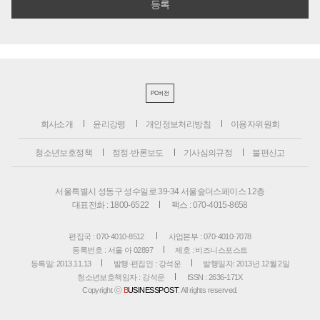
PC버전
회사소개
윤리강령
개인정보처리방침
이용자위원회
청소년보호정책
정정·반론보도
기사심의규정
불편신고
서울특별시 성동구 성수일로 39-34 서울숲더스페이스 12층
대표전화 : 1800-6522
팩스 : 070-4015-8658
편집국 : 070-4010-8512
사업본부 : 070-4010-7078
등록번호 : 서울 아 02897
제호 : 비즈니스포스트
등록일: 2013.11.13
발행·편집인 : 강석운
발행일자: 2013년 12월 2일
청소년보호책임자 : 강석운
ISSN : 2636-171X
Copyright ⓒ
B
USINESSPOST
. All rights reserved.