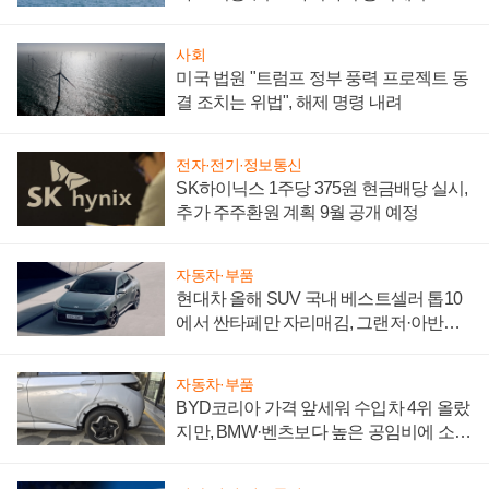
어
사회
미국 법원 "트럼프 정부 풍력 프로젝트 동
결 조치는 위법", 해제 명령 내려
전자·전기·정보통신
SK하이닉스 1주당 375원 현금배당 실시,
추가 주주환원 계획 9월 공개 예정
자동차·부품
현대차 올해 SUV 국내 베스트셀러 톱10
에서 싼타페만 자리매김, 그랜저·아반떼
'세단 쌍끌이'로 내수 방어
자동차·부품
BYD코리아 가격 앞세워 수입차 4위 올랐
지만, BMW·벤츠보다 높은 공임비에 소비
자 불만 폭발