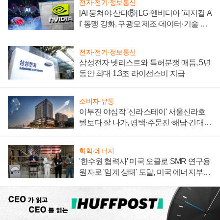
전자·전기·정보통신
[AI 뭉쳐야 산다⑧] LG·엔비디아 '피지컬 A
I' 동맹 강화, 구광모 제조·데이터·기술 결
집해 종합 로보틱스 기업으로
전자·전기·정보통신
삼성전자 넷리스트와 특허분쟁 매듭, 5년
동안 최대 1.3조 라이선스비 지급
소비자·유통
이부진 야심작 '신라스테이' 서울신라호
텔보다 잘 나가, 평택·주문진·해남·건대로
성장판 더 넓힌다
화학·에너지
'한수원 협력사' 미국 오클로 SMR 연구용
원자로 '임계 상태' 도달, 미국 에너지부
"중요한 이정표"