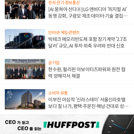
전자·전기·정보통신
[AI 뭉쳐야 산다⑧] LG·엔비디아 '피지컬 AI'
동맹 강화, 구광모 제조·데이터·기술 결집
해 종합 로보틱스 기업으로
인터넷·게임·콘텐츠
빅테크 메모리반도체 포함 장기계약 '2.7조
달러' 규모, AI 투자 위축 우려와 반대 신호
공기업
한수원, 필리핀 아보이티즈파워와 원전 협
력 양해각서 체결
소비자·유통
이부진 야심작 '신라스테이' 서울신라호텔
보다 잘 나가, 평택·주문진·해남·건대로 성
장판 더 넓힌다