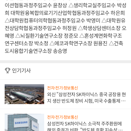
이션협동과정주임교수 윤창상 △생리학교실주임교수 박성
희 대학원융복합의료기기산업학협동과정주임교수 하은희
△대학원컴퓨터의학협동과정주임교수 박영미 △대학원유
전상담학협동과정주임교수 허정원 △학생상담센터소장 오
혜영 △뇌질환기술연구소장 정준모 △혼성계면화학구조
연구센터소장 박소정 △에코과학연구소장 원용진 △건축
도시융합기술연구소장 송승영
인기기사
전자·전기·정보통신
외신 "삼성전자 SK하이닉스 중국 공장용 현
지 생산 반도체 장비 시험, 미국 수출통제 대
비"
전자·전기·정보통신
삼성전자 SK하이닉스 소극적 주주환원에
해외 증권가 비판, "반도체 호황 지속성 의