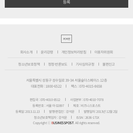
PC버전
회사소개
윤리강령
개인정보처리방침
이용자위원회
청소년보호정책
정정·반론보도
기사심의규정
불편신고
서울특별시 성동구 성수일로 39-34 서울숲더스페이스 12층
대표전화 : 1800-6522
팩스 : 070-4015-8658
편집국 : 070-4010-8512
사업본부 : 070-4010-7078
등록번호 : 서울 아 02897
제호 : 비즈니스포스트
등록일: 2013.11.13
발행·편집인 : 강석운
발행일자: 2013년 12월 2일
청소년보호책임자 : 강석운
ISSN : 2636-171X
Copyright ⓒ
B
USINESSPOST
. All rights reserved.