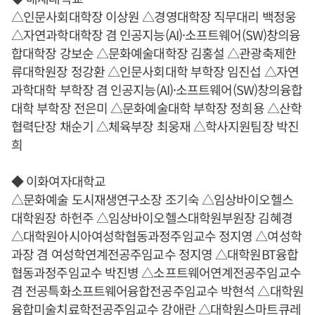
△인문사회대학장 이상원 △경영대학장 직무대리 백정웅
△자연과학대학장 겸 인공지능(AI)·소프트웨어(SW)창의융
합대학장 강보순 △문화예술대학장 김홍설 △관광축제한
류대학원장 정강환 △인문사회대학 부학장 임진섭 △자연
과학대학 부학장 겸 인공지능(AI)·소프트웨어(SW)창의융합
대학 부학장 전은미 △문화예술대학 부학장 정희용 △산학
협력단장 채순기 △체육부장 최웅재 △학사지원팀장 박진
희
◆ 이화여자대학교
△문화예술 도시재생연구소장 조기숙 △임상바이오헬스
대학원장 하헌주 △임상바이오헬스대학원부원장 김혜경
△대학원아시아여성학협동과정주임교수 정지영 △여성학
과장 겸 여성학연계전공주임교수 정지영 △대학원BT융합
협동과정주임교수 박진병 △소프트웨어연계전공주임교수
겸 전공특화소프트웨어융합전공주임교수 박현석 △대학원
융합미술치료학전공주임교수 강애란 △대학원스마트큐레