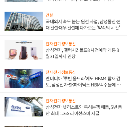
문"
건설
국내외서 속도 붙는 원전 사업, 삼성물산·현
대건설·대우건설에 다가오는 '약속의 시간'
전자·전기·정보통신
삼성전자, 갤럭시Z 폴드8 사전예약 개통 8
월31일까지 연장
전자·전기·정보통신
엔비디아 '루빈 울트라'에도 HBM4 탑재 검
토, 삼성전자·SK하이닉스 HBM4 수율에 주
도권 갈린다
전자·전기·정보통신
삼성전자 넷리스트와 특허분쟁 매듭, 5년 동
안 최대 1.3조 라이선스비 지급