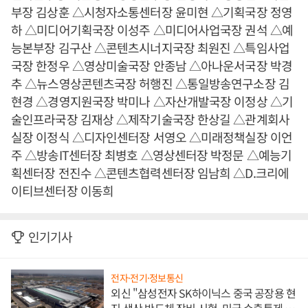
부장 김상훈 △시청자소통센터장 윤미현 △기획국장 정영
하 △미디어기획국장 이성주 △미디어사업국장 권석 △예
능본부장 김구산 △콘텐츠시너지국장 최원진 △특임사업
국장 한정우 △영상미술국장 안종남 △아나운서국장 박경
추 △뉴스영상콘텐츠국장 허행진 △통일방송연구소장 김
현경 △경영지원국장 박미나 △자산개발국장 이정상 △기
술인프라국장 김재상 △제작기술국장 한상길 △관계회사
실장 이정식 △디자인센터장 서영오 △미래정책실장 이언
주 △방송IT센터장 최병호 △영상센터장 박정문 △예능기
획센터장 전진수 △콘텐츠협력센터장 임남희 △D.크리에
이티브센터장 이동희
인기기사
전자·전기·정보통신
외신 "삼성전자 SK하이닉스 중국 공장용 현
지 생산 반도체 장비 시험, 미국 수출통제 대