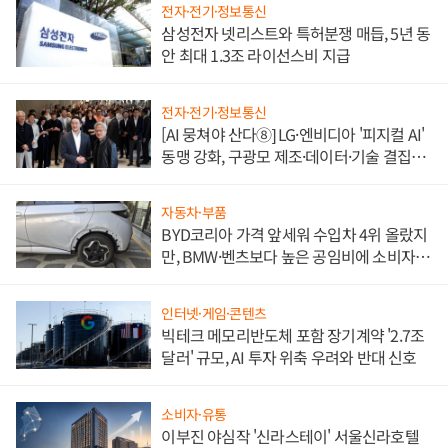
전자·전기·정보통신
삼성전자 넷리스트와 특허분쟁 매듭, 5년 동
안 최대 1.3조 라이선스비 지급
전자·전기·정보통신
[AI 뭉쳐야 산다⑧] LG·엔비디아 '피지컬 AI'
동맹 강화, 구광모 제조·데이터·기술 결집
해 종합 로보틱스 기업으로
자동차·부품
BYD코리아 가격 앞세워 수입차 4위 올랐지
만, BMW·벤츠보다 높은 공임비에 소비자
불만 폭발
인터넷·게임·콘텐츠
빅테크 메모리반도체 포함 장기계약 '2.7조
달러' 규모, AI 투자 위축 우려와 반대 신호
소비자·유통
이부진 야심작 '신라스테이' 서울신라호텔