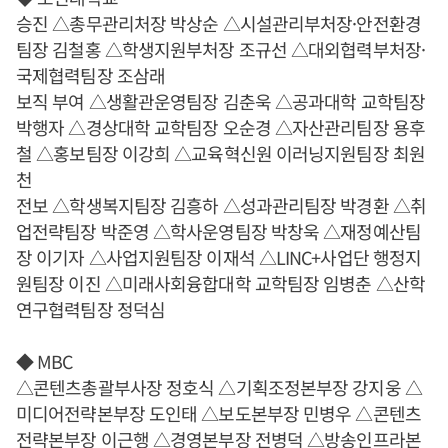
승진 △총무관리처장 박상순 △시설관리부처장·안전환경
팀장 김철홍 △학생지원부처장 조규선 △대외협력부처장·
국제협력팀장 조삼래
보직 부여 △생활관운영팀장 김춘욱 △공과대학 교학팀장
박행자 △경상대학 교학팀장 오순경 △자산관리팀장 용후
철 △홍보팀장 이강희 △교육혁신원 이러닝지원팀장 최원
천
전보 △학생복지팀장 김흥하 △성과관리팀장 박경환 △취
업전략팀장 박준영 △학사운영팀장 박창욱 △재정예산팀
장 이기자 △사업지원팀장 이재석 △LINC+사업단 행정지
원팀장 이진 △미래사회융합대학 교학팀장 임병춘 △산학
연구협력팀장 정덕심
◆ MBC
△콘텐츠총괄부사장 정호식 △기획조정본부장 강지웅 △
미디어전략본부장 도인태 △보도본부장 민병우 △콘텐츠
전략본부장 이근행 △경영본부장 전병덕 △방송인프라본