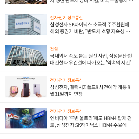
비"
전자·전기·정보통신
삼성전자 SK하이닉스 소극적 주주환원에
해외 증권가 비판, "반도체 호황 지속성 의
문"
건설
국내외서 속도 붙는 원전 사업, 삼성물산·현
대건설·대우건설에 다가오는 '약속의 시간'
전자·전기·정보통신
삼성전자, 갤럭시Z 폴드8 사전예약 개통 8
월31일까지 연장
전자·전기·정보통신
엔비디아 '루빈 울트라'에도 HBM4 탑재 검
토, 삼성전자·SK하이닉스 HBM4 수율에 주
도권 갈린다