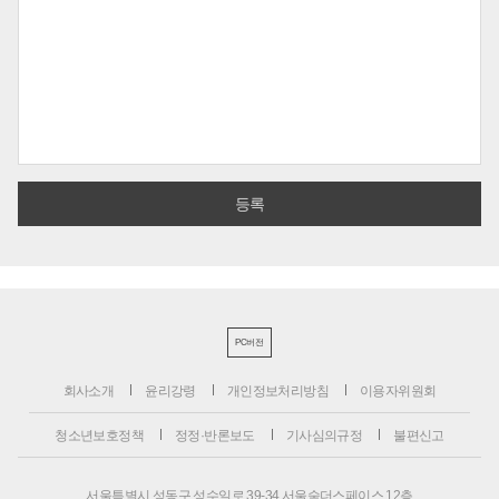
PC버전
회사소개
윤리강령
개인정보처리방침
이용자위원회
청소년보호정책
정정·반론보도
기사심의규정
불편신고
서울특별시 성동구 성수일로 39-34 서울숲더스페이스 12층