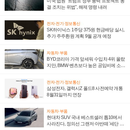
미국 법원 "트럼프 정부 풍력 프로젝트 동
결 조치는 위법", 해제 명령 내려
전자·전기·정보통신
SK하이닉스 1주당 375원 현금배당 실시,
추가 주주환원 계획 9월 공개 예정
자동차·부품
BYD코리아 가격 앞세워 수입차 4위 올랐
지만, BMW·벤츠보다 높은 공임비에 소비
자 불만 폭발
전자·전기·정보통신
삼성전자, 갤럭시Z 폴드8 사전예약 개통
8월31일까지 연장
자동차·부품
현대차 SUV 국내 베스트셀러 톱10에서
사라진다, 정의선 그랜저·아반떼 '세단 쌍