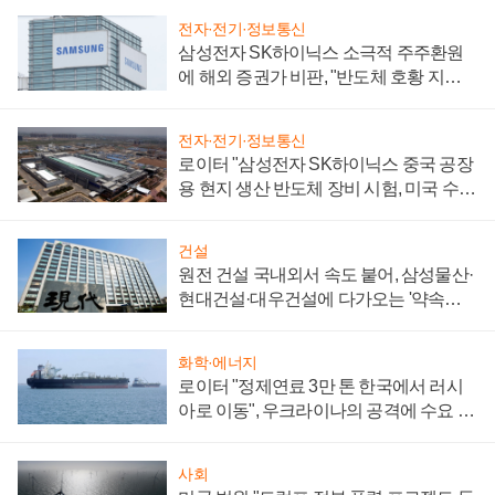
전자·전기·정보통신
삼성전자 SK하이닉스 소극적 주주환원
에 해외 증권가 비판, "반도체 호황 지속
성 의문"
전자·전기·정보통신
로이터 "삼성전자 SK하이닉스 중국 공장
용 현지 생산 반도체 장비 시험, 미국 수출
통제 대비"
건설
원전 건설 국내외서 속도 붙어, 삼성물산·
현대건설·대우건설에 다가오는 '약속의
시간'
화학·에너지
로이터 "정제연료 3만 톤 한국에서 러시
아로 이동", 우크라이나의 공격에 수요 늘
어
사회