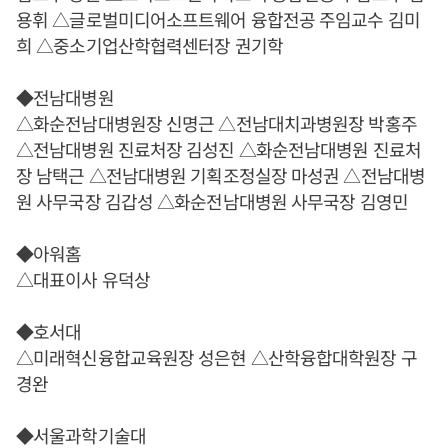
용휘 △글로벌미디어소프트웨어 융합전공 주임교수 김미
희 △중소기업산학협력센터장 권기학
◆전남대병원
△화순전남대병원장 신명근 △전남대치과병원장 박홍주
△전남대병원 진료처장 김성진 △화순전남대병원 진료처
장 남택근 △전남대병원 기획조정실장 마성권 △전남대병
원 사무국장 김갑성 △화순전남대병원 사무국장 김영민
◆아워홈
△대표이사 유덕상
◆호서대
△미래혁신융합교육원장 성은현 △산학융합대학원장 구
경완
◆서울과학기술대