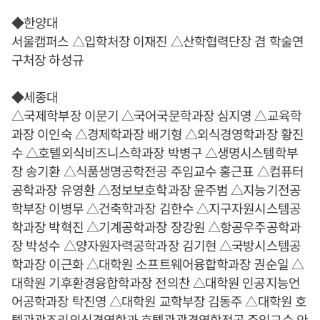
◆한양대
서울캠퍼스 △입학처장 이재진 △산학협력단장 겸 학술연
구처장 하성규
◆세종대
△국제학부장 이문기 △국어국문학과장 심지영 △교육학
과장 이인숙 △경제학과장 배기형 △외식경영학과장 황진
수 △호텔외식비즈니스학과장 박병구 △생명시스템학부
장 송기환 △식품생명공학전공 주임교수 홍근표 △컴퓨터
공학과장 유영환 △정보보호학과장 윤주범 △지능기전공
학부장 이병무 △건축학과장 김한수 △지구자원시스템공
학과장 박혁진 △기계공학과장 장강원 △항공우주공학과
장 박성수 △양자원자력공학과장 김기현 △국방시스템공
학과장 이근화 △대학원 소프트웨어융합학과장 권순일 △
대학원 기후환경융합학과장 전의찬 △대학원 인공지능언
어공학과장 탁진영 △대학원 교학부장 김동주 △대학원 호
텔관광조리외식경영학과 호텔관광경영학전공 주임교수 안