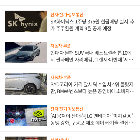
전자·전기·정보통신
SK하이닉스 1주당 375원 현금배당 실시, 추
가 주주환원 계획 9월 공개 예정
자동차·부품
현대차 올해 SUV 국내 베스트셀러 톱10에
서 싼타페만 자리매김, 그랜저·아반떼 '세단
쌍끌이'로 내수 방어
자동차·부품
BYD코리아 가격 앞세워 수입차 4위 올랐지
만, BMW·벤츠보다 높은 공임비에 소비자
불만 폭발
전자·전기·정보통신
[AI 뭉쳐야 산다⑧] LG·엔비디아 '피지컬 AI'
동맹 강화, 구광모 제조·데이터·기술 결집
해 종합 로보틱스 기업으로