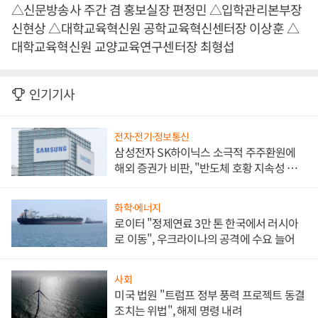
△신문방송사 주간 겸 홍보실장 편정민 △입학관리본부장
신현상 △대학교육혁신원 공학교육혁신센터장 이상훈 △
대학교육혁신원 교양교육연구센터장 최형섭
인기기사
전자·전기·정보통신
삼성전자 SK하이닉스 소극적 주주환원에
해외 증권가 비판, "반도체 호황 지속성 의
문"
화학·에너지
로이터 "정제연료 3만 톤 한국에서 러시아
로 이동", 우크라이나의 공격에 수요 늘어
사회
미국 법원 "트럼프 정부 풍력 프로젝트 동결
조치는 위법", 해제 명령 내려