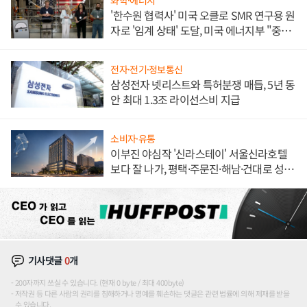
화학·에너지
'한수원 협력사' 미국 오클로 SMR 연구용 원
자로 '임계 상태' 도달, 미국 에너지부 "중요
한 이정표"
전자·전기·정보통신
삼성전자 넷리스트와 특허분쟁 매듭, 5년 동
안 최대 1.3조 라이선스비 지급
소비자·유통
이부진 야심작 '신라스테이' 서울신라호텔
보다 잘 나가, 평택·주문진·해남·건대로 성
장판 더 넓힌다
기사댓글
0
개
200자까지 쓰실 수 있습니다. (현재 0 byte / 최대 400byte)
저작권 등 다른 사람의 권리를 침해하거나 명예를 훼손하는 댓글은 관련 법률에 의해 제재를 받을
수 있습니다.