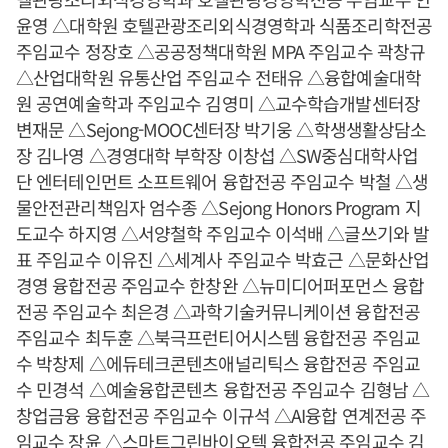
윤영 △대학원 호텔관광조리외식경영학과 식품조리학전공
주임교수 정장호 △공공정책대학원 MPA 주임교수 곽창규
△산업대학원 유통산업 주임교수 전태유 △융합예술대학
원 공연예술학과 주임교수 김영미 △교수학습개발센터장
변재문 △Sejong-MOOC센터장 박기웅 △학생생활상담소
장 김나영 △경영대학 부학장 이창섭 △SW중심대학사업
단 엔터테인먼트 소프트웨어 융합전공 주임교수 박철 △생
물안전관리책임자 엄수종 △Sejong Honors Program 지
도교수 하지영 △서양철학 주임교수 이석배 △글쓰기와 발
표 주임교수 이유진 △세계사 주임교수 박효근 △문화산업
경영 융합전공 주임교수 한창완 △뉴미디어퍼포먼스 융합
전공 주임교수 최은경 △과학기술커뮤니케이션 융합전공
주임교수 최두훈 △북극프런티어시스템 융합전공 주임교
수 박창제 △에듀테크콘텐츠애널리틱스 융합전공 주임교
수 민경석 △예술융합콘텐츠 융합전공 주임교수 김형남 △
창업금융 융합전공 주임교수 이규석 △AI융합 연계전공 주
임교수 장윤 △스마트그린바이오텍 융합전공 주임교수 김