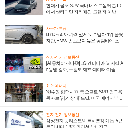
현대차 올해 SUV 국내 베스트셀러 톱10
에서 싼타페만 자리매김, 그랜저·아반떼
'세단 쌍끌이'로 내수 방어
자동차·부품
BYD코리아 가격 앞세워 수입차 4위 올랐
지만, BMW·벤츠보다 높은 공임비에 소비
자 불만 폭발
전자·전기·정보통신
[AI 뭉쳐야 산다⑧] LG·엔비디아 '피지컬 A
I' 동맹 강화, 구광모 제조·데이터·기술 결
집해 종합 로보틱스 기업으로
화학·에너지
'한수원 협력사' 미국 오클로 SMR 연구용
원자로 '임계 상태' 도달, 미국 에너지부
"중요한 이정표"
전자·전기·정보통신
삼성전자 넷리스트와 특허분쟁 매듭, 5년
동안 최대 1.3조 라이선스비 지급