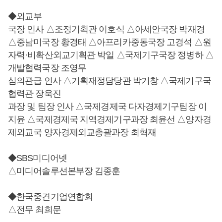
◆외교부
국장 인사 △조정기획관 이호식 △아세안국장 박재경
△중남미국장 황경태 △아프리카중동국장 고경석 △원
자력·비확산외교기획관 박일 △국제기구국장 정병하 △
개발협력국장 조영무
심의관급 인사 △기획재정담당관 박기창 △국제기구국
협력관 장욱진
과장 및 팀장 인사 △국제경제국 다자경제기구팀장 이
지윤 △국제경제국 지역경제기구과장 최윤선 △양자경
제외교국 양자경제외교총괄과장 최혁재
◆SBS미디어넷
△미디어솔루션본부장 김종훈
◆한국중견기업연합회
△전무 최희문