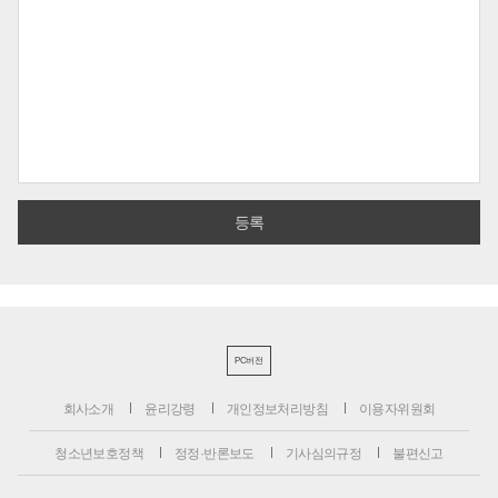
PC버전
회사소개
윤리강령
개인정보처리방침
이용자위원회
청소년보호정책
정정·반론보도
기사심의규정
불편신고