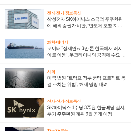
전자·전기·정보통신
삼성전자 SK하이닉스 소극적 주주환원
에 해외 증권가 비판, "반도체 호황 지속
성 의문"
화학·에너지
로이터 "정제연료 3만 톤 한국에서 러시
아로 이동", 우크라이나의 공격에 수요 늘
어
사회
미국 법원 "트럼프 정부 풍력 프로젝트 동
결 조치는 위법", 해제 명령 내려
전자·전기·정보통신
SK하이닉스 1주당 375원 현금배당 실시,
추가 주주환원 계획 9월 공개 예정
자동차·부품