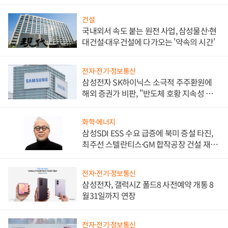
워
건설
국내외서 속도 붙는 원전 사업, 삼성물산·현
대건설·대우건설에 다가오는 '약속의 시간'
전자·전기·정보통신
삼성전자 SK하이닉스 소극적 주주환원에
해외 증권가 비판, "반도체 호황 지속성 의
문"
화학·에너지
삼성SDI ESS 수요 급증에 북미 증설 타진,
최주선 스텔란티스·GM 합작공장 건설 재추
진하나
전자·전기·정보통신
삼성전자, 갤럭시Z 폴드8 사전예약 개통 8
월31일까지 연장
전자·전기·정보통신