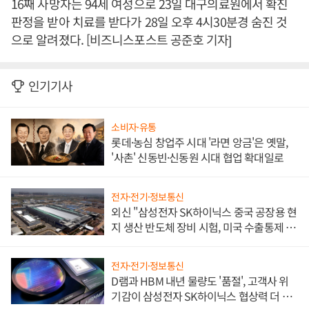
16째 사망자는 94세 여성으로 23일 대구의료원에서 확진
판정을 받아 치료를 받다가 28일 오후 4시30분경 숨진 것
으로 알려졌다. [비즈니스포스트 공준호 기자]
인기기사
소비자·유통
롯데·농심 창업주 시대 '라면 앙금'은 옛말,
'사촌' 신동빈·신동원 시대 협업 확대일로
전자·전기·정보통신
외신 "삼성전자 SK하이닉스 중국 공장용 현
지 생산 반도체 장비 시험, 미국 수출통제 대
비"
전자·전기·정보통신
D램과 HBM 내년 물량도 '품절', 고객사 위
기감이 삼성전자 SK하이닉스 협상력 더 키