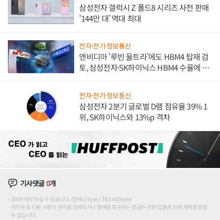
삼성전자 갤럭시 Z 폴드8 시리즈 사전 판매
'144만 대' 역대 최대
전자·전기·정보통신
엔비디아 '루빈 울트라'에도 HBM4 탑재 검
토, 삼성전자·SK하이닉스 HBM4 수율에 주
도권 갈린다
전자·전기·정보통신
삼성전자 2분기 글로벌 D램 점유율 39% 1
위, SK하이닉스와 13%p 격차
기사댓글
0
개
200자까지 쓰실 수 있습니다. (현재 0 byte / 최대 400byte)
저작권 등 다른 사람의 권리를 침해하거나 명예를 훼손하는 댓글은 관련 법률에 의해 제재를 받을
수 있습니다.