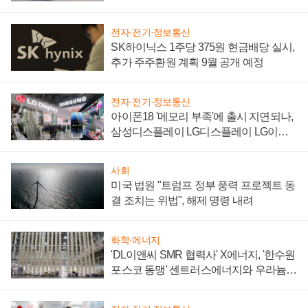
'세단 쌍끌이'로 내수 방어
전자·전기·정보통신
SK하이닉스 1주당 375원 현금배당 실시,
추가 주주환원 계획 9월 공개 예정
전자·전기·정보통신
아이폰18 '메모리 부족'에 출시 지연되나,
삼성디스플레이 LG디스플레이 LG이노
텍 '탈애플' 수익 다각화 속도
사회
미국 법원 "트럼프 정부 풍력 프로젝트 동
결 조치는 위법", 해제 명령 내려
화학·에너지
'DL이앤씨 SMR 협력사' X에너지, '한수원
포스코 동맹' 센트러스에너지와 우라늄
계약 체결