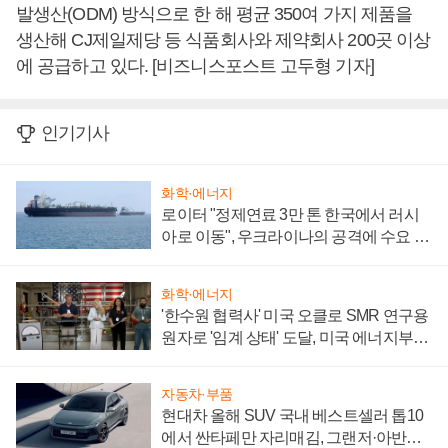
발생산(ODM) 방식으로 한 해 평균 350여 가지 제품을
생산해 CJ제일제당 등 식품회사와 제약회사 200곳 이상
에 공급하고 있다. [비즈니스포스트 고두형 기자]
인기기사
화학·에너지
로이터 "정제연료 3만 톤 한국에서 러시
아로 이동", 우크라이나의 공격에 수요 늘
어
화학·에너지
'한수원 협력사' 미국 오클로 SMR 연구용
원자로 '임계 상태' 도달, 미국 에너지부
"중요한 이정표"
자동차·부품
현대차 올해 SUV 국내 베스트셀러 톱10
에서 싼타페만 자리매김, 그랜저·아반떼