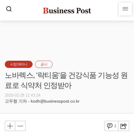
시장과머니
공시
노바렉스, '락티움'을 건강식품 기능성 원
료로 식약처 인정받아
2020-02-28 11:43:24
고두형 기자 - kodh@businesspost.co.kr
1