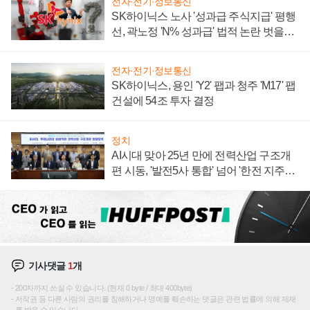
전자·전기·정보통신
SK하이닉스 노사 '성과급 주식지급' 평행
선, 곽노정 'N% 성과급' 법적 논란 벗을지
주목
전자·전기·정보통신
SK하이닉스, 용인 'Y2' 팹과 청주 'M17' 팹
건설에 54조 투자 결정
정치
AI시대 맞아 25년 만에 전력산업 구조개
편 시동, '발전5사 통합' 넘어 '한전 지주사'
재편론도
기사댓글
1
개
200자까지 쓰실 수 있습니다. (현재 0 byte / 최대 400byte)
저작권 등 다른 사람의 권리를 침해하거나 명예를 훼손하는 댓글은 관련 법률에 의해 제재
를 받을 수 있습니다.