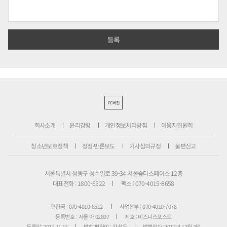
PC버전
회사소개
윤리강령
개인정보처리방침
이용자위원회
청소년보호정책
정정·반론보도
기사심의규정
불편신고
서울특별시 성동구 성수일로 39-34 서울숲더스페이스 12층
대표전화 : 1800-6522
팩스 : 070-4015-8658
편집국 : 070-4010-8512
사업본부 : 070-4010-7078
등록번호 : 서울 아 02897
제호 : 비즈니스포스트
등록일: 2013.11.13
발행·편집인 : 강석운
발행일자: 2013년 12월 2일