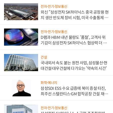
전자·전기·정보통신
외신 "삼성전자 SK하이닉스 중국 공장용 현
지 생산 반도체 장비 시험, 미국 수출통제 대
비"
전자·전기·정보통신
D램과 HBM 내년 물량도 '품절', 고객사 위
기감이 삼성전자 SK하이닉스 협상력 더 키
워
건설
국내외서 속도 붙는 원전 사업, 삼성물산·현
대건설·대우건설에 다가오는 '약속의 시간'
화학·에너지
삼성SDI ESS 수요 급증에 북미 증설 타진,
최주선 스텔란티스·GM 합작공장 건설 재추
진하나
전자·전기·정보통신