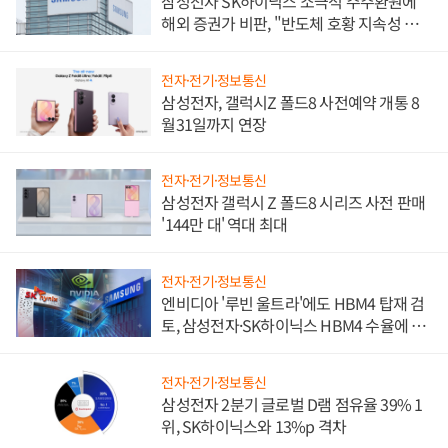
삼성전자 SK하이닉스 소극적 주주환원에
해외 증권가 비판, "반도체 호황 지속성 의
문"
전자·전기·정보통신
삼성전자, 갤럭시Z 폴드8 사전예약 개통 8
월31일까지 연장
전자·전기·정보통신
삼성전자 갤럭시 Z 폴드8 시리즈 사전 판매
'144만 대' 역대 최대
전자·전기·정보통신
엔비디아 '루빈 울트라'에도 HBM4 탑재 검
토, 삼성전자·SK하이닉스 HBM4 수율에 주
도권 갈린다
전자·전기·정보통신
삼성전자 2분기 글로벌 D램 점유율 39% 1
위, SK하이닉스와 13%p 격차