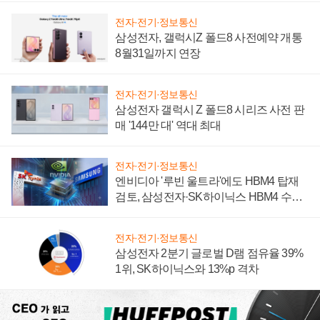
전자·전기·정보통신
삼성전자, 갤럭시Z 폴드8 사전예약 개통
8월31일까지 연장
전자·전기·정보통신
삼성전자 갤럭시 Z 폴드8 시리즈 사전 판
매 '144만 대' 역대 최대
전자·전기·정보통신
엔비디아 '루빈 울트라'에도 HBM4 탑재
검토, 삼성전자·SK하이닉스 HBM4 수율
에 주도권 갈린다
전자·전기·정보통신
삼성전자 2분기 글로벌 D램 점유율 39%
1위, SK하이닉스와 13%p 격차