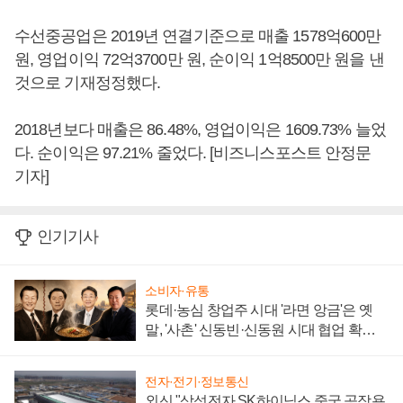
수선중공업은 2019년 연결기준으로 매출 1578억600만
원, 영업이익 72억3700만 원, 순이익 1억8500만 원을 낸
것으로 기재정정했다.
2018년보다 매출은 86.48%, 영업이익은 1609.73% 늘었
다. 순이익은 97.21% 줄었다. [비즈니스포스트 안정문
기자]
인기기사
소비자·유통
롯데·농심 창업주 시대 '라면 앙금'은 옛
말, '사촌' 신동빈·신동원 시대 협업 확대
일로
전자·전기·정보통신
외신 "삼성전자 SK하이닉스 중국 공장용