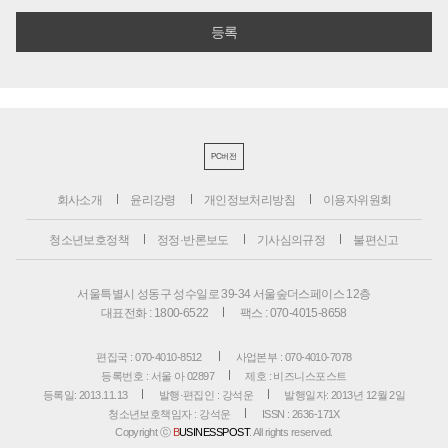
PC버전
회사소개
윤리강령
개인정보처리방침
이용자위원회
청소년보호정책
정정·반론보도
기사심의규정
불편신고
서울특별시 성동구 성수일로 39-34 서울숲더스페이스 12층
대표전화 : 1800-6522
팩스 : 070-4015-8658
편집국 : 070-4010-8512
사업본부 : 070-4010-7078
등록번호 : 서울 아 02897
제호 : 비즈니스포스트
등록일: 2013.11.13
발행·편집인 : 강석운
발행일자: 2013년 12월 2일
청소년보호책임자 : 강석운
ISSN : 2636-171X
Copyright ⓒ
B
USINESSPOST
. All rights reserved.