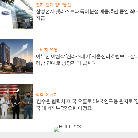
전자·전기·정보통신
삼성전자 넷리스트와 특허분쟁 매듭, 5년 동안 최대
지급
소비자·유통
이부진 야심작 '신라스테이' 서울신라호텔보다 잘 나
해남·건대로 성장판 더 넓힌다
화학·에너지
'한수원 협력사' 미국 오클로 SMR 연구용 원자로 '임
국 에너지부 "중요한 이정표"