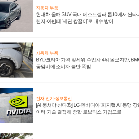
자동차·부품
현대차 올해 SUV 국내 베스트셀러 톱10에서 싼타
랜저·아반떼 '세단 쌍끌이'로 내수 방어
자동차·부품
BYD코리아 가격 앞세워 수입차 4위 올랐지만, B
공임비에 소비자 불만 폭발
전자·전기·정보통신
[AI 뭉쳐야 산다⑧] LG·엔비디아 '피지컬 AI' 동맹 
이터·기술 결집해 종합 로보틱스 기업으로