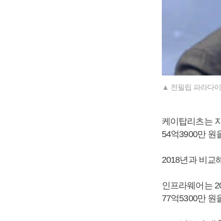
▲ 전필립 파라다이
케이탑리츠는 지난
54억3900만 
2018년과 비교해
인프라웨어는 20
77억5300만 