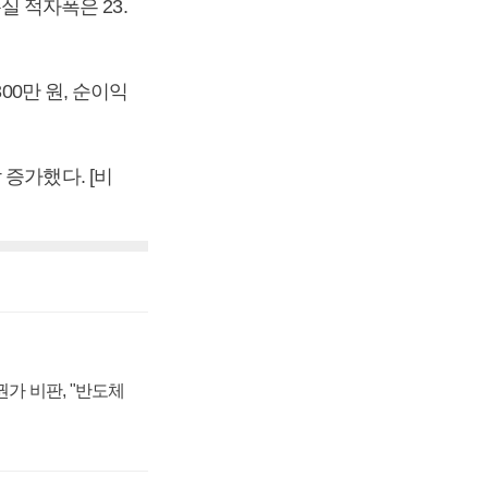
실 적자폭은 23.
00만 원, 순이익
각 증가했다. [비
가 비판, "반도체