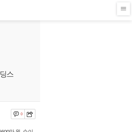
홀딩스
0
600만 원, 순이