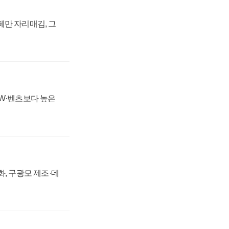
페만 자리매김, 그
MW·벤츠보다 높은
강화, 구광모 제조·데