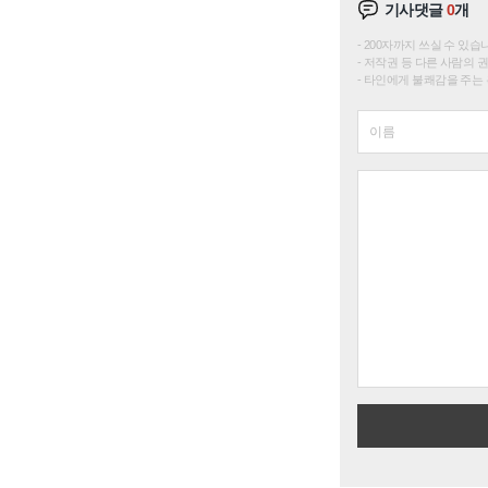
기사댓글
0
개
200자까지 쓰실 수 있습니다. 
저작권 등 다른 사람의 
타인에게 불쾌감을 주는 