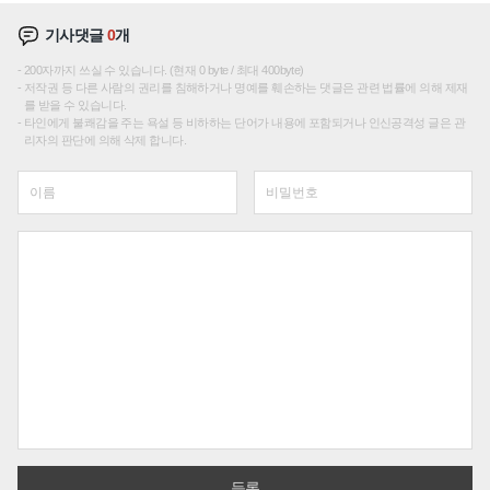
기사댓글
0
개
200자까지 쓰실 수 있습니다. (현재 0 byte / 최대 400byte)
저작권 등 다른 사람의 권리를 침해하거나 명예를 훼손하는 댓글은 관련 법률에 의해 제재
를 받을 수 있습니다.
타인에게 불쾌감을 주는 욕설 등 비하하는 단어가 내용에 포함되거나 인신공격성 글은 관
리자의 판단에 의해 삭제 합니다.