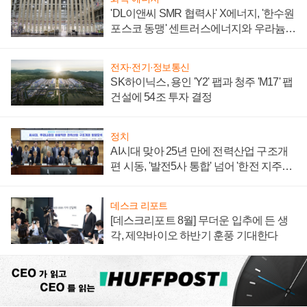
'DL이앤씨 SMR 협력사' X에너지, '한수원
포스코 동맹' 센트러스에너지와 우라늄
계약 체결
전자·전기·정보통신
SK하이닉스, 용인 'Y2' 팹과 청주 'M17' 팹
건설에 54조 투자 결정
정치
AI시대 맞아 25년 만에 전력산업 구조개
편 시동, '발전5사 통합' 넘어 '한전 지주사'
재편론도
데스크 리포트
[데스크리포트 8월] 무더운 입추에 든 생
각, 제약바이오 하반기 훈풍 기대한다