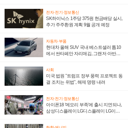
"중요한 이정표"
전자·전기·정보통신
SK하이닉스 1주당 375원 현금배당 실시,
추가 주주환원 계획 9월 공개 예정
자동차·부품
현대차 올해 SUV 국내 베스트셀러 톱10
에서 싼타페만 자리매김, 그랜저·아반떼
'세단 쌍끌이'로 내수 방어
사회
미국 법원 "트럼프 정부 풍력 프로젝트 동
결 조치는 위법", 해제 명령 내려
전자·전기·정보통신
아이폰18 '메모리 부족'에 출시 지연되나,
삼성디스플레이 LG디스플레이 LG이노
텍 '탈애플' 수익 다각화 속도
화학·에너지