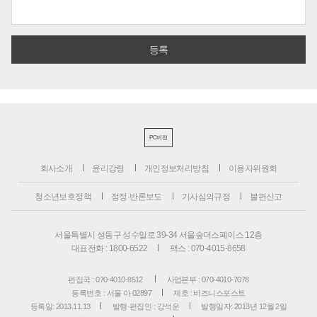
PC버전
회사소개
윤리강령
개인정보처리방침
이용자위원회
청소년보호정책
정정·반론보도
기사심의규정
불편신고
서울특별시 성동구 성수일로 39-34 서울숲더스페이스 12층
대표전화 : 1800-6522
팩스 : 070-4015-8658
편집국 : 070-4010-8512
사업본부 : 070-4010-7078
등록번호 : 서울 아 02897
제호 : 비즈니스포스트
등록일: 2013.11.13
발행·편집인 : 강석운
발행일자: 2013년 12월 2일