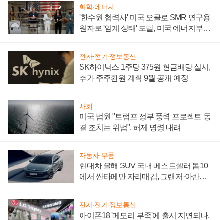
화학·에너지
'한수원 협력사' 미국 오클로 SMR 연구용
원자로 '임계 상태' 도달, 미국 에너지부
"중요한 이정표"
전자·전기·정보통신
SK하이닉스 1주당 375원 현금배당 실시,
추가 주주환원 계획 9월 공개 예정
사회
미국 법원 "트럼프 정부 풍력 프로젝트 동
결 조치는 위법", 해제 명령 내려
자동차·부품
현대차 올해 SUV 국내 베스트셀러 톱10
에서 싼타페만 자리매김, 그랜저·아반떼
'세단 쌍끌이'로 내수 방어
전자·전기·정보통신
아이폰18 '메모리 부족'에 출시 지연되나,