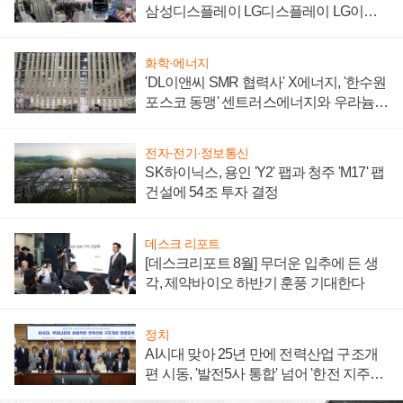
삼성디스플레이 LG디스플레이 LG이노
텍 '탈애플' 수익 다각화 속도
화학·에너지
'DL이앤씨 SMR 협력사' X에너지, '한수원
포스코 동맹' 센트러스에너지와 우라늄
계약 체결
전자·전기·정보통신
SK하이닉스, 용인 'Y2' 팹과 청주 'M17' 팹
건설에 54조 투자 결정
데스크 리포트
[데스크리포트 8월] 무더운 입추에 든 생
각, 제약바이오 하반기 훈풍 기대한다
정치
AI시대 맞아 25년 만에 전력산업 구조개
편 시동, '발전5사 통합' 넘어 '한전 지주사'
재편론도