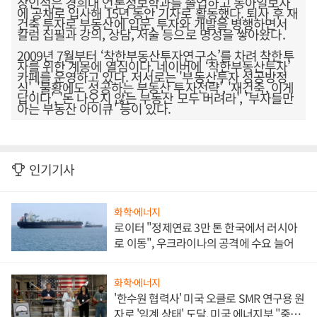
장인석은 경희대 언론정보학과를 졸업하고 동아일보사
에 공채로 입사해 15년 동안 기자로 활동했다. 퇴사 후 재
건축 투자로 부동산에 입문, 투자와 개발을 병행하면서
칼럼 집필과 강의, 상담, 저술 등으로 명성을 쌓아왔다.
2009년 7월부터 ‘착한부동산투자연구소’를 차려 착한투
자를 위한 계몽에 열심이다. 네이버에 ‘착한부동산투자’
카페를 운영하고 있다. 저서로는 '부동산투자 성공방정
식', '불황에도 성공하는 부동산 투자전략', '재건축, 이게
답이다', '돈 나오지 않는 부동산 모두 버려라', '부자들만
아는 부동산 아이큐' 등이 있다.
인기기사
화학·에너지
로이터 "정제연료 3만 톤 한국에서 러시아
로 이동", 우크라이나의 공격에 수요 늘어
화학·에너지
'한수원 협력사' 미국 오클로 SMR 연구용 원
자로 '임계 상태' 도달, 미국 에너지부 "중요