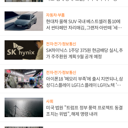
한 이정표"
자동차·부품
현대차 올해 SUV 국내 베스트셀러 톱10에
서 싼타페만 자리매김, 그랜저·아반떼 '세단
쌍끌이'로 내수 방어
전자·전기·정보통신
SK하이닉스 1주당 375원 현금배당 실시, 추
가 주주환원 계획 9월 공개 예정
전자·전기·정보통신
아이폰18 '메모리 부족'에 출시 지연되나, 삼
성디스플레이 LG디스플레이 LG이노텍 '탈
애플' 수익 다각화 속도
사회
미국 법원 "트럼프 정부 풍력 프로젝트 동결
조치는 위법", 해제 명령 내려