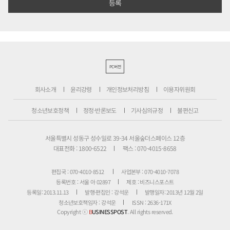
PC버전
회사소개
윤리강령
개인정보처리방침
이용자위원회
청소년보호정책
정정·반론보도
기사심의규정
불편신고
서울특별시 성동구 성수일로 39-34 서울숲더스페이스 12층
대표전화 : 1800-6522
팩스 : 070-4015-8658
편집국 : 070-4010-8512
사업본부 : 070-4010-7078
등록번호 : 서울 아 02897
제호 : 비즈니스포스트
등록일: 2013.11.13
발행·편집인 : 강석운
발행일자: 2013년 12월 2일
청소년보호책임자 : 강석운
ISSN : 2636-171X
Copyright ⓒ
B
USINESSPOST
. All rights reserved.