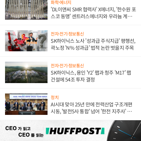
화학·에너지
'DL이앤씨 SMR 협력사' X에너지, '한수원 포
스코 동맹' 센트러스에너지와 우라늄 계약
체결
전자·전기·정보통신
SK하이닉스 노사 '성과급 주식지급' 평행선,
곽노정 'N% 성과급' 법적 논란 벗을지 주목
전자·전기·정보통신
SK하이닉스, 용인 'Y2' 팹과 청주 'M17' 팹
건설에 54조 투자 결정
정치
AI시대 맞아 25년 만에 전력산업 구조개편
시동, '발전5사 통합' 넘어 '한전 지주사' 재편
론도