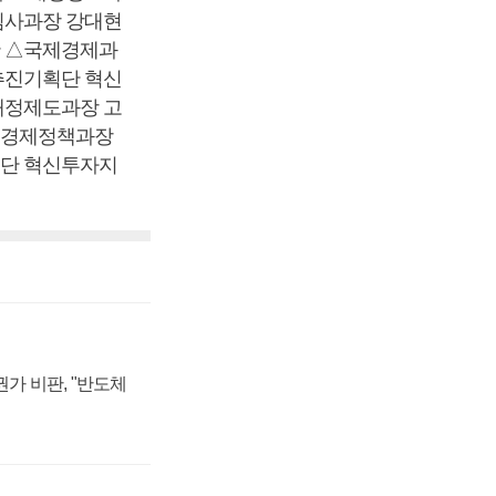
심사과장 강대현
 △국제경제과
추진기획단 혁신
재정제도과장 고
리경제정책과장
단 혁신투자지
가 비판, "반도체