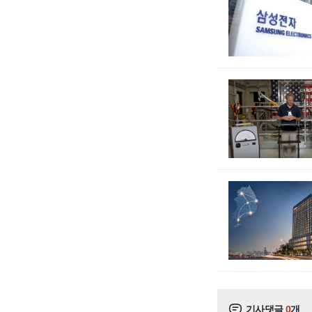
기사댓글
0
개