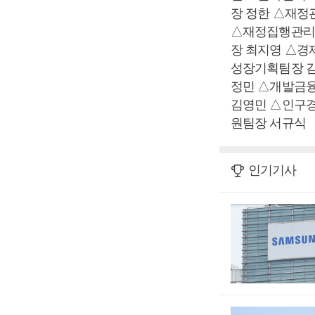
장 정한 △재
△재정집행관리
장 최지영 △
성장기획팀장 
정민 △개발금
김영민 △인구
원팀장 서규식
인기기사