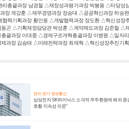
정관리총괄과장 남경철 △재정성과평가과장 박봉용 △타당성
과장 계강훈 △재무경영과장 장승대 △공공혁신과장 하승완
경제협력기획과장 황인웅 △개발협력과장 장도환 △혁신성장
김동곤 △기획재정담당관 박성훈 △계약제도과장 김준철 △
융총괄과장 이대중 △경제구조개혁총괄과장 이병원 △일자
경제과장 김승태 △미래전략과장 최재혁 △혁신성장추진기획
전자·전기·정보통신
삼성전자 SK하이닉스 소극적 주주환원에 해외 증권
호황 지속성 의문"