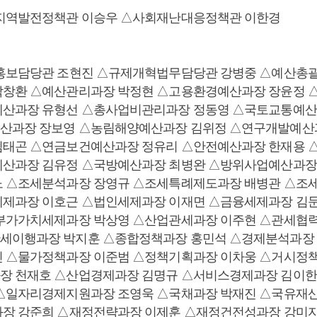
△지역발전정책관 이승우 △사회재난대응정책관 이한경
홍보담당관 조현진 △규제개혁법무담당관 강병중 △예산총괄
박창환 △예산관리과장 박정현 △고용환경예산과장 장윤정 
예산과장 유형선 △총사업비관리과장 정동영 △국토교통예산
산과장 장보영 △농림해양예산과장 김위정 △연구개발예산과
김태곤 △연금보건예산과장 정유리 △안전예산과장 한재용 
예산과장 김유정 △국방예산과장 최병완 △방위사업예산과장
노 △조세분석과장 장영규 △조세특례제도과장 배병관 △조
세제과장 이호근 △법인세제과장 이재면 △금융세제과장 김
부가가치세제과장 박상영 △산업관세과장 이주현 △관세협력
세이행과장 박지훈 △종합정책과장 홍민석 △경제분석과장 
 △물가정책과장 이준범 △정책기획과장 이차웅 △거시정책
장 천재호 △산업경제과장 김명규 △서비스경제과장 김이한
 △일자리경제지원과장 조영욱 △국채과장 박재진 △국유재
과장 강준희 △재정전략과장 이제훈 △재정건전성과장 강미