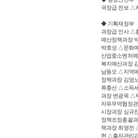
국장급 전보 
◆ 기획재정부
과장급 인사 △
예산정책과장 
박호성 △문화
산업중소벤처예
복지예산과장 
남동오 △지역
정책과장 김영
류충선 △소득
과장 변광욱 △
자유무역협정관
시장과장 심규진
정책조정총괄과
책과장 최영전
현 △출자관리