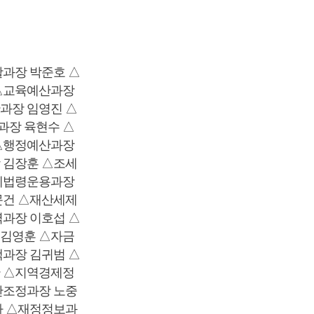
과장 박준호 △
△교육예산과장
과장 임영진 △
장 육현수 △
△행정예산과장
 김장훈 △조세
세법령운용과장
문건 △재산세제
과장 이호섭 △
김영훈 △자금
과장 김귀범 △
 △지역경제정
산조정과장 노중
자 △재정정보과