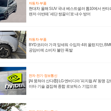
자동차·부품
현대차 올해 SUV 국내 베스트셀러 톱10에서 싼타
랜저·아반떼 '세단 쌍끌이'로 내수 방어
자동차·부품
BYD코리아 가격 앞세워 수입차 4위 올랐지만, B
공임비에 소비자 불만 폭발
전자·전기·정보통신
[AI 뭉쳐야 산다⑧] LG·엔비디아 '피지컬 AI' 동맹 
이터·기술 결집해 종합 로보틱스 기업으로