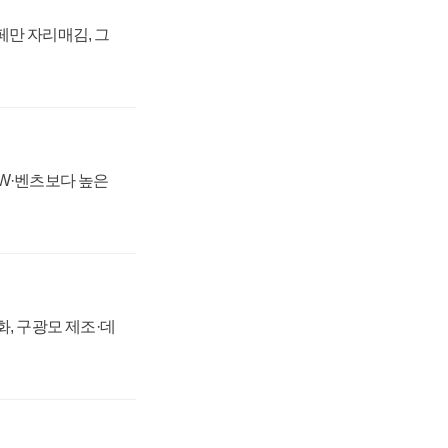
페만 자리매김, 그
MW·벤츠보다 높은
강화, 구광모 제조·데