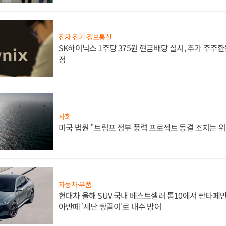
전자·전기·정보통신
SK하이닉스 1주당 375원 현금배당 실시, 추가 주주환
정
사회
미국 법원 "트럼프 정부 풍력 프로젝트 동결 조치는 위
자동차·부품
현대차 올해 SUV 국내 베스트셀러 톱10에서 싼타페만
아반떼 '세단 쌍끌이'로 내수 방어