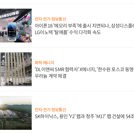
전자·전기·정보통신
아이폰18 '메모리 부족'에 출시 지연되나, 삼성디스
LG이노텍 '탈애플' 수익 다각화 속도
화학·에너지
'DL이앤씨 SMR 협력사' X에너지, '한수원 포스코 
우라늄 계약 체결
전자·전기·정보통신
SK하이닉스, 용인 'Y2' 팹과 청주 'M17' 팹 건설에 5