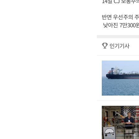
14일 CJ 보통주
반면 우선주의 주가
낮아진 7만300
인기기사