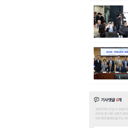
기사댓글
0
개
200자까지 쓰실 수 있습니다. (
저작권 등 다른 사람의 권리
타인에게 불쾌감을 주는 욕설