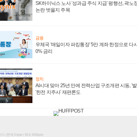
SK하이닉스 노사 '성과급 주식 지급' 평행선, 곽노정
논란 벗을지 주목
금융
우체국 '매일이자 파킹통장' 5만 계좌 한정으로 다시 
0% 금리
정치
AI시대 맞아 25년 만에 전력산업 구조개편 시동, '
'한전 지주사' 재편론도
(현재 0 byte / 최대 400byte)