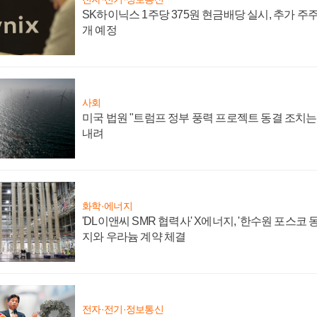
SK하이닉스 1주당 375원 현금배당 실시, 추가 주
개 예정
사회
미국 법원 "트럼프 정부 풍력 프로젝트 동결 조치는 
내려
화학·에너지
'DL이앤씨 SMR 협력사' X에너지, '한수원 포스코
지와 우라늄 계약 체결
전자·전기·정보통신