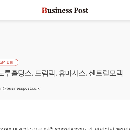
실적발표
 노루홀딩스, 드림텍, 휴마시스, 센트랄모텍
0
@businesspost.co.kr
9년 연결기준으로 매출 8937억8400만 원, 영업이익 252억8