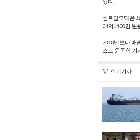
됐다.
센트랄모텍은 20
64억1400만 
2018년보다 매출
스트 윤종학 기자
인기기사