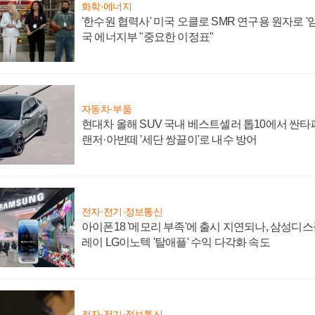
화학·에너지
'한수원 협력사' 미국 오클로 SMR 연구용 원자로 '임
국 에너지부 "중요한 이정표"
자동차·부품
현대차 올해 SUV 국내 베스트셀러 톱10에서 싼타
랜저·아반떼 '세단 쌍끌이'로 내수 방어
전자·전기·정보통신
아이폰18 '메모리 부족'에 출시 지연되나, 삼성디
레이 LG이노텍 '탈애플' 수익 다각화 속도
전자·전기·정보통신