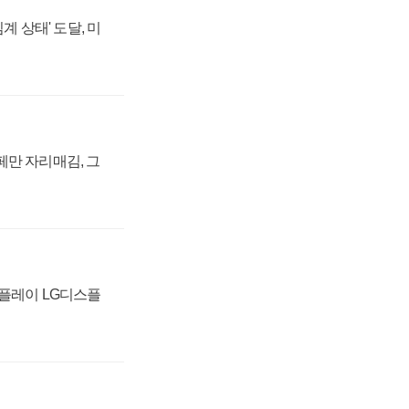
계 상태' 도달, 미
페만 자리매김, 그
스플레이 LG디스플