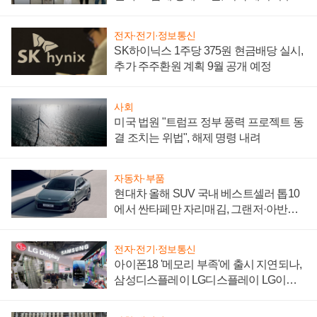
"중요한 이정표"
전자·전기·정보통신
SK하이닉스 1주당 375원 현금배당 실시,
추가 주주환원 계획 9월 공개 예정
사회
미국 법원 "트럼프 정부 풍력 프로젝트 동
결 조치는 위법", 해제 명령 내려
자동차·부품
현대차 올해 SUV 국내 베스트셀러 톱10
에서 싼타페만 자리매김, 그랜저·아반떼
'세단 쌍끌이'로 내수 방어
전자·전기·정보통신
아이폰18 '메모리 부족'에 출시 지연되나,
삼성디스플레이 LG디스플레이 LG이노
텍 '탈애플' 수익 다각화 속도