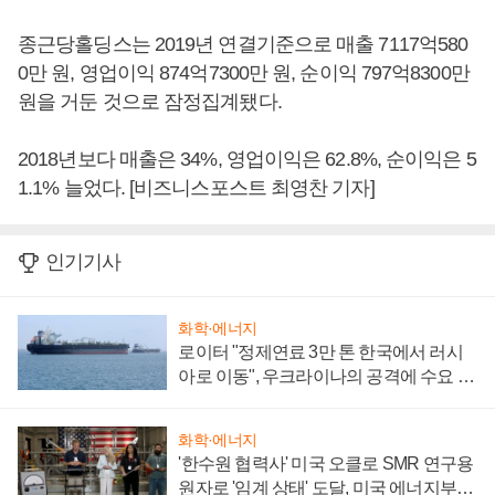
종근당홀딩스는 2019년 연결기준으로 매출 7117억580
0만 원, 영업이익 874억7300만 원, 순이익 797억8300만
원을 거둔 것으로 잠정집계됐다.
2018년보다 매출은 34%, 영업이익은 62.8%, 순이익은 5
1.1% 늘었다. [비즈니스포스트 최영찬 기자]
인기기사
화학·에너지
로이터 "정제연료 3만 톤 한국에서 러시
아로 이동", 우크라이나의 공격에 수요 늘
어
화학·에너지
'한수원 협력사' 미국 오클로 SMR 연구용
원자로 '임계 상태' 도달, 미국 에너지부