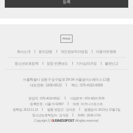
PC버전
회사소개
윤리강령
개인정보처리방침
이용자위원회
청소년보호정책
정정·반론보도
기사심의규정
불편신고
서울특별시 성동구 성수일로 39-34 서울숲더스페이스 12층
대표전화 : 1800-6522
팩스 : 070-4015-8658
편집국 : 070-4010-8512
사업본부 : 070-4010-7078
등록번호 : 서울 아 02897
제호 : 비즈니스포스트
등록일: 2013.11.13
발행·편집인 : 강석운
발행일자: 2013년 12월 2일
청소년보호책임자 : 강석운
ISSN : 2636-171X
Copyright ⓒ
B
USINESSPOST
. All rights reserved.