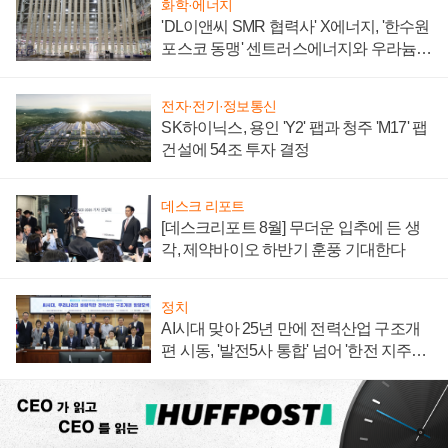
화학·에너지
'DL이앤씨 SMR 협력사' X에너지, '한수원
포스코 동맹' 센트러스에너지와 우라늄
계약 체결
전자·전기·정보통신
SK하이닉스, 용인 'Y2' 팹과 청주 'M17' 팹
건설에 54조 투자 결정
데스크 리포트
[데스크리포트 8월] 무더운 입추에 든 생
각, 제약바이오 하반기 훈풍 기대한다
정치
AI시대 맞아 25년 만에 전력산업 구조개
편 시동, '발전5사 통합' 넘어 '한전 지주사'
재편론도