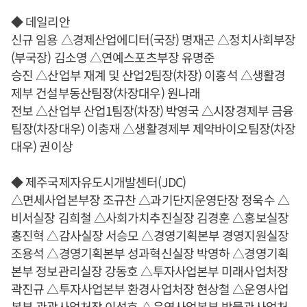
◆ 데일리안
신규 임용 △경제산업에디터(국장) 명재곤 △정치사회부장
(부국장) 김소영 △연예스포츠부장 유명준
승진 △산업부 재계 및 산업2팀장(차장) 이홍석 △생활경
제부 건설부동산팀장(차장대우) 원나래
전보 △산업부 산업1팀장(차장) 박영국 △시장경제부 금융
팀장(차장대우) 이충재 △생활경제부 제약바이오팀장(차장
대우) 권이상
◆ 제주국제자유도시개발센터(JDC)
△면세사업본부장 조규찬 △과기단지운영단장 정욱수 △
비서실장 김희철 △사회가치추진실장 김경훈 △홍보실장
홍진혁 △감사실장 서승모 △경영기획본부 경영지원실장
조용석 △경영기획본부 성과혁신실장 박영하 △경영기획
본부 정보관리실장 강동호 △투자사업본부 미래사업처장
곽진규 △투자사업본부 환경사업처장 현상철 △운영사업
본부 관광사업처장 이성호 △운영사업본부 박물관사업처