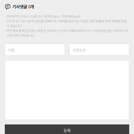
기사댓글
0
개
200자까지 쓰실 수 있습니다. (현재 0 byte / 최대 400byte)
저작권 등 다른 사람의 권리를 침해하거나 명예를 훼손하는 댓글은 관련 법률에 의해 제재를 받을
수 있습니다.
타인에게 불쾌감을 주는 욕설 등 비하하는 단어가 내용에 포함되거나 인신공격성 글은 관리자의 판
단에 의해 삭제 합니다.