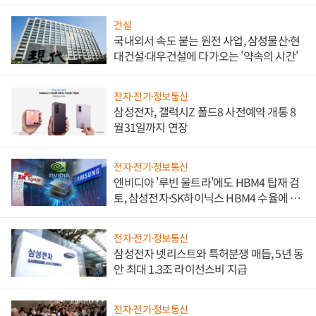
문"
건설
국내외서 속도 붙는 원전 사업, 삼성물산·현
대건설·대우건설에 다가오는 '약속의 시간'
전자·전기·정보통신
삼성전자, 갤럭시Z 폴드8 사전예약 개통 8
월31일까지 연장
전자·전기·정보통신
엔비디아 '루빈 울트라'에도 HBM4 탑재 검
토, 삼성전자·SK하이닉스 HBM4 수율에 주
도권 갈린다
전자·전기·정보통신
삼성전자 넷리스트와 특허분쟁 매듭, 5년 동
안 최대 1.3조 라이선스비 지급
전자·전기·정보통신