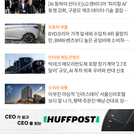
[AI 뭉쳐야 산다⑧] LG·엔비디아 '피지컬 AI'
동맹 강화, 구광모 제조·데이터·기술 결집
해 종합 로보틱스 기업으로
자동차·부품
BYD코리아 가격 앞세워 수입차 4위 올랐지
만, BMW·벤츠보다 높은 공임비에 소비자
불만 폭발
인터넷·게임·콘텐츠
빅테크 메모리반도체 포함 장기계약 '2.7조
달러' 규모, AI 투자 위축 우려와 반대 신호
소비자·유통
이부진 야심작 '신라스테이' 서울신라호텔
보다 잘 나가, 평택·주문진·해남·건대로 성
장판 더 넓힌다