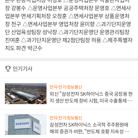
장 강봉수 △운영사업본부 공공주택처장 문영호 △면세사
업본부 면세기획처장 오정훈 △면세사업본부 상품운영처
장 천구 △면세사업본부 영업처장 윤미향 △과기단지운영
단 산업육성팀장 성낙창 △과기단지운영단 운영관리팀장
진여훈 △과기단지운영단 제2첨단팀장 허용 △제주특별자
치도 파견 박근수
인기기사
전자·전기·정보통신
외신 "삼성전자 SK하이닉스 중국 공장용 현
지 생산 반도체 장비 시험, 미국 수출통제 대
비"
전자·전기·정보통신
삼성전자 SK하이닉스 소극적 주주환원에
해외 증권가 비판, "반도체 호황 지속성 의