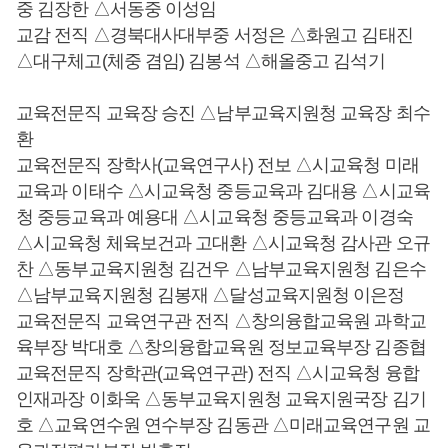
중 김장한 △서동중 이성임
교감 전직 △경북대사대부중 서정은 △화원고 김태진
△대구체고(체중 겸임) 김봉석 △해올중고 김석기
교육전문직 교육장 승진 △남부교육지원청 교육장 최수
환
교육전문직 장학사(교육연구사) 전보 △시교육청 미래
교육과 이태수 △시교육청 중등교육과 김대용 △시교육
청 중등교육과 예용대 △시교육청 중등교육과 이경숙
△시교육청 체육보건과 고대환 △시교육청 감사관 오규
찬 △동부교육지원청 김건우 △남부교육지원청 김은수
△남부교육지원청 김봉재 △달성교육지원청 이은정
교육전문직 교육연구관 전직 △창의융합교육원 과학교
육부장 박대호 △창의융합교육원 정보교육부장 김종협
교육전문직 장학관(교육연구관) 전직 △시교육청 융합
인재과장 이화욱 △동부교육지원청 교육지원국장 김기
호 △교육연수원 연수부장 김동관 △미래교육연구원 교