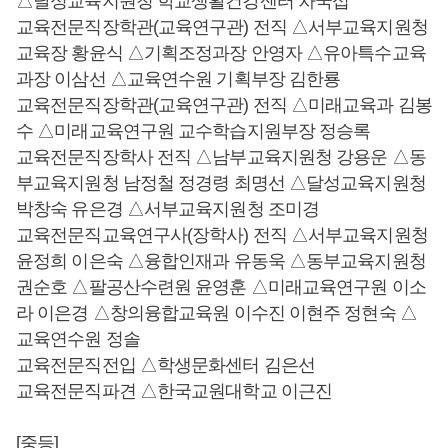
△달성교육지원청 학교생활건강센터 차국섭
교육전문직장학관(교육연구관) 전직 △서부교육지원청
교육장 황윤식 △기획조정과장 안영자 △유아특수교육
과장 이삼선 △교육연수원 기획부장 김한룡
교육전문직장학관(교육연구관) 전직 △미래교육과 김봉
수 △미래교육연구원 교수학습지원부장 정승록
교육전문직장학사 전직 △남부교육지원청 강용운 △동
부교육지원청 남정철 정경령 최명선 △달성교육지원청
박창숙 유은경 △서부교육지원청 조미경
교육전문직교육연구사(장학사) 전직 △서부교육지원청
윤정희 이은숙 △융합인재과 유동욱 △동부교육지원청
권순호 △팔공산수련원 윤영훈 △미래교육연구원 이소
라 이은경 △창의융합교육원 이수진 이현주 정현숙 △
교육연수원 정솔
교육전문직전입 △학생문화센터 김은선
교육전문직파견 △한국교원대학교 이근진
[중등]