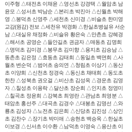
이주형 △태전초 이채윤 △영선초 강경택 △월암초 남
윤모 △성서초 박남순 △본리초 박진아 △신월초 박해
영 △봉덕초 신영주 △세천초 신미경 △비슬초 한미영
교감(원감) 전보 △세천유 박경화 △한실초병설유 서순
남 △대실유 채정화 △비슬유 황은숙 △만촌초 강혜경
△해서초 공영순 △들안길초 권금자 △매동초 김명희
△명덕초 김미경 △봉무초 김미향 △용지초 김승남 △
동촌초 김은정 △효동초 김태희 △동일초 백면희 △사
월초 변순덕 △범어초 송의연 △청림초 이상기 △동산
초 이양희 △신천초 정경숙 △동신초 채태희 △동도초
한찬 △성북초 권오걸 △비산초 김성옥 △경운초 김영
자 △칠성초 이용락 △달산초 장순희 △인지초 정영미
△칠곡초 정윤희 △강북초 최영란 △관남초 최영분 △
태암초 홍선주 △대곡초 김경수 △대봉초 김명선 △와
룡초 김성자 △노전초 김은희 △신당초 김진성 △상인
초 김찬수 △장기초 박미애 △송현초 백승옥 △한실초
이보경 △신서초 이수환 △남덕초 이영숙 △용산초 이