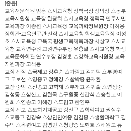
[중등]
교육전문직원 임용 △시교육청 정책국장 정의정 △동부
교육지원청 교육장 한광희 △시교육청 정책국 민주시민
교육과장 이종원 △시교육청 교육과학정보원장 이하용
장학관·교육연구관 전직 △시교육청 학생교육원장 이성
호 △시교육청 교육국 평생교육체육과장 서상교 △시교
육청 교육연수원 교원연수부장 유충열 △시교육청 학생
교육문화회관 연수부장 김경훈 △강화교육지원청 교육
지원과장 고석봉
교장 전직 △국제고 장후순 △가림고 김기택 △부평여
고 고보선 △영종고 정혜경 △함박중 윤재환
교장 중임 △신송고 고학재 △부개고 김귀술 △연성중
김성동 △삼산고 김현목 △구월중 신갑식 △송천고 이
원희 △연송고 이해경 △도림고 한연주
교장 전보 △도화기계공고 강선구 △학익여고 권상수
△교동고 김경숙 △상인천여중 김길중 △생활과학고 김
수억 △옥련여고 김영민 △청량중 노현호 △해원고 류