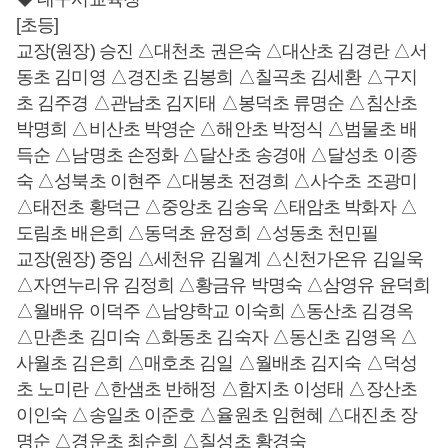
[초등]
교장(원장) 승진 △대천초 권은숙 △대산초 김경란 △서
동초 김미영 △경진초 김봉희 △칠곡초 김세환 △구지
초 김주경 △관남초 김지태 △봉덕초 류명순 △침산초
박명희 △비산초 박영순 △해안초 박정식 △범물초 배
득순 △남명초 손정화 △달산초 송경애 △달성초 이종
숙 △성북초 이현주 △대봉초 전경희 △사수초 조광미
△태전초 황덕근 △중앙초 김송욱 △태암초 박화자 △
도림초 배은희 △동덕초 윤정희 △성동초 천민필
교장(원장) 중임 △세천유 김월계 △신천가온유 김일욱
△자연누리유 김정희 △황금유 박명숙 △삼영유 윤덕희
△월배유 이덕주 △남양학교 이숙희 △동산초 김경옥
△만촌초 김미숙 △화동초 김숙자 △동신초 김영옥 △
사월초 김은희 △매호초 김일 △월배초 김지숙 △덕성
초 노미란 △한샘초 반해정 △함지초 이성태 △장산초
이인숙 △송일초 이준호 △율원초 임현혜 △대진초 장
명순 △경운초 최순희 △칠성초 황경숙