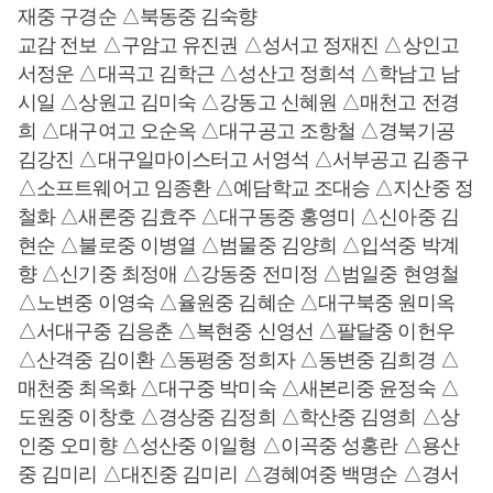
재중 구경순 △북동중 김숙향
교감 전보 △구암고 유진권 △성서고 정재진 △상인고
서정운 △대곡고 김학근 △성산고 정희석 △학남고 남
시일 △상원고 김미숙 △강동고 신혜원 △매천고 전경
희 △대구여고 오순옥 △대구공고 조항철 △경북기공
김강진 △대구일마이스터고 서영석 △서부공고 김종구
△소프트웨어고 임종환 △예담학교 조대승 △지산중 정
철화 △새론중 김효주 △대구동중 홍영미 △신아중 김
현순 △불로중 이병열 △범물중 김양희 △입석중 박계
향 △신기중 최정애 △강동중 전미정 △범일중 현영철
△노변중 이영숙 △율원중 김혜순 △대구북중 원미옥
△서대구중 김응춘 △복현중 신영선 △팔달중 이헌우
△산격중 김이환 △동평중 정희자 △동변중 김희경 △
매천중 최옥화 △대구중 박미숙 △새본리중 윤정숙 △
도원중 이창호 △경상중 김정희 △학산중 김영희 △상
인중 오미향 △성산중 이일형 △이곡중 성홍란 △용산
중 김미리 △대진중 김미리 △경혜여중 백명순 △경서