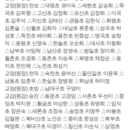
교장(원장) 전보 △대명초 권미숙 △세현초 김승회 △죽
곡초 김위향 △고산초 김정희 △포산초 김정희 △이곡
초 김주석 △지산초 김태선 △관음초 김한식 △화원초
김훈술 △신월초 김희자 △대남초 류춘원 △성곡초 박
성호 △죽전초 배이화 △용천초 빈중섭 △명곡초 송창
익 △동평초 신명숙 △한솔초 오순화 △대서초 이동화
△남부초 이임락 △남산초 장영숙 △범일초 정미희 △
월촌초 조경희 △동촌초 지승욱 △복명초 채정순 △용
지초 천민해 △노전초 최성기
교장(원장) 전직 △숙천초 윤여선 △들안길초 이윤옥 △
남동초 임춘우 △한실초 정병원 △학남초 허미정
교장(원장) 초빙 △남대구초 구영미
교감(원감) 승진 △동문초 고경임 △서촌초 두선미 △중
앙초 박지윤 △황금초 여상한 △성동초 유명희 △입석
초 장은숙 △새론초 조정숙 △송정초 지명주 △비봉초
김철완 △북비산초 노인순 △중리초 문성순 △북부초
배영희 △북대구초 이경미 △침산초 이순식 △삼영초