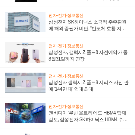
설 재추진하나
전자·전기·정보통신
삼성전자 SK하이닉스 소극적 주주환원
에 해외 증권가 비판, "반도체 호황 지속
성 의문"
전자·전기·정보통신
삼성전자, 갤럭시Z 폴드8 사전예약 개통
8월31일까지 연장
전자·전기·정보통신
삼성전자 갤럭시 Z 폴드8 시리즈 사전 판
매 '144만 대' 역대 최대
전자·전기·정보통신
엔비디아 '루빈 울트라'에도 HBM4 탑재
검토, 삼성전자·SK하이닉스 HBM4 수율
에 주도권 갈린다