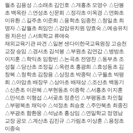
월초 김용성 △소래초 김인호 △개흥초 모영수 △단봉
초 백옥란 △연성초 신문희 △정각초 이옥경 △연화초
이유환 △길주초 이준희 △용학초 임종천 △청일초 최
명자 △갈월초 최임인 △검암유치원 양효숙 △예송유치
원 차은선 △서희학교 류애숙
재외교육기관 파견 △일본 센다이한국교육원장 고승천
교장 승임 △경서초 김석봉 △부원초 김연갑 △병방초
이지훈 △학익초 임항빈 △논곡초 전영찬 △동부초 조
성철 △당산초 조정길 △옥련초 홍광희 △효성동초 김
창복 △청학초 김창용 △상정초 박종탁 △구월초 박평
희 △아암초 배장우 △상아초 배재상 △조산초 백동기
△신촌초 이은혜 △부현동초 이종학 △서흥초 이지훈
△만석초 이형섭 △서곶초 정춘인 △부평동초 차인철
△부평북초 채익수 △석정초 최승호 △주안북초 최종진
△부광초 함환웅 △석남초 홍상임 △연일학교 정영남
교장 공모 △계산초 김진규 △가림초 이상훈 △용정초
이종숙