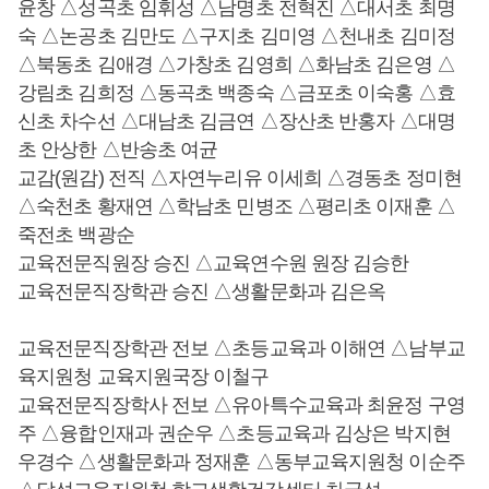
윤창 △성곡초 임휘성 △남명초 전혁진 △대서초 최명
숙 △논공초 김만도 △구지초 김미영 △천내초 김미정
△북동초 김애경 △가창초 김영희 △화남초 김은영 △
강림초 김희정 △동곡초 백종숙 △금포초 이숙홍 △효
신초 차수선 △대남초 김금연 △장산초 반홍자 △대명
초 안상한 △반송초 여균
교감(원감) 전직 △자연누리유 이세희 △경동초 정미현
△숙천초 황재연 △학남초 민병조 △평리초 이재훈 △
죽전초 백광순
교육전문직원장 승진 △교육연수원 원장 김승한
교육전문직장학관 승진 △생활문화과 김은옥
교육전문직장학관 전보 △초등교육과 이해연 △남부교
육지원청 교육지원국장 이철구
교육전문직장학사 전보 △유아특수교육과 최윤정 구영
주 △융합인재과 권순우 △초등교육과 김상은 박지현
우경수 △생활문화과 정재훈 △동부교육지원청 이순주