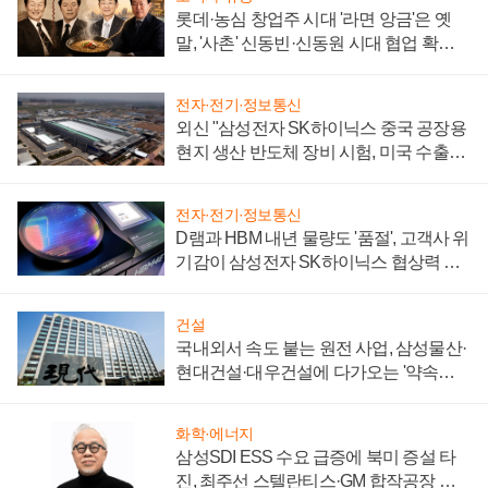
롯데·농심 창업주 시대 '라면 앙금'은 옛
말, '사촌' 신동빈·신동원 시대 협업 확대
일로
전자·전기·정보통신
외신 "삼성전자 SK하이닉스 중국 공장용
현지 생산 반도체 장비 시험, 미국 수출통
제 대비"
전자·전기·정보통신
D램과 HBM 내년 물량도 '품절', 고객사 위
기감이 삼성전자 SK하이닉스 협상력 더
키워
건설
국내외서 속도 붙는 원전 사업, 삼성물산·
현대건설·대우건설에 다가오는 '약속의
시간'
화학·에너지
삼성SDI ESS 수요 급증에 북미 증설 타
진, 최주선 스텔란티스·GM 합작공장 건