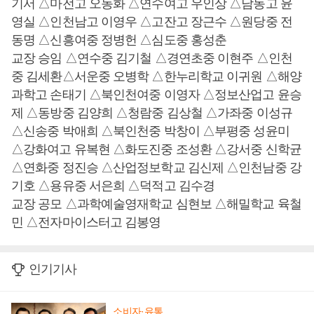
기서 △마전고 오동화 △연수여고 우인상 △남동고 윤
영실 △인천남고 이영우 △고잔고 장근수 △원당중 전
동명 △신흥여중 정병헌 △심도중 홍성춘
교장 승임 △연수중 김기철 △경연초중 이현주 △인천
중 김세환△서운중 오병학 △한누리학교 이귀원 △해양
과학고 손태기 △북인천여중 이영자 △정보산업고 윤승
제 △동방중 김양희 △청람중 김상철 △가좌중 이성규
△신송중 박애희 △북인천중 박창이 △부평중 성윤미
△강화여고 유복현 △화도진중 조성환 △강서중 신학균
△연화중 정진승 △산업정보학교 김신제 △인천남중 강
기호 △용유중 서은희 △덕적고 김수경
교장 공모 △과학예술영재학교 심현보 △해밀학교 육철
민 △전자마이스터고 김봉영
인기기사
소비자·유통