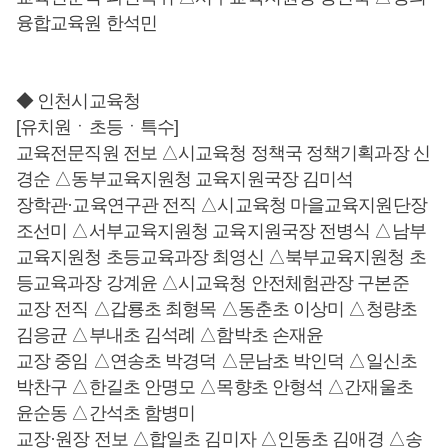
융합교육원 한석민
◆ 인천시교육청
[유치원ㆍ초등ㆍ특수]
교육전문직원 전보 △시교육청 정책국 정책기획과장 신
경순 △동부교육지원청 교육지원국장 김미석
장학관·교육연구관 전직 △시교육청 마을교육지원단장
조선미 △서부교육지원청 교육지원국장 전병식 △남부
교육지원청 초등교육과장 최영신 △북부교육지원청 초
등교육과장 강계윤 △시교육청 안전체험관장 구본준
교장 전직 △갑룡초 최형목 △동춘초 이상미 △청량초
김응균 △부내초 김석례 △함박초 손재윤
교장 중임 △연송초 박경덕 △문남초 박인덕 △일신초
박찬구 △한길초 안명모 △목향초 안형석 △간재울초
윤순동 △간석초 함병미
교장·원장 전보 △합일초 김미자 △인동초 김애경 △송