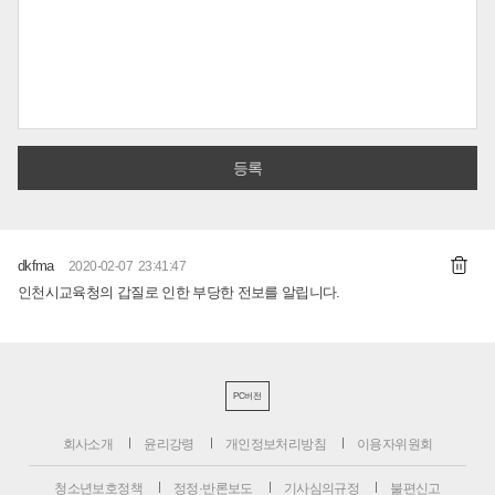
dkfma
2020-02-07 23:41:47
인천시교육청의 갑질로 인한 부당한 전보를 알립니다.
PC버전
회사소개
윤리강령
개인정보처리방침
이용자위원회
청소년보호정책
정정·반론보도
기사심의규정
불편신고