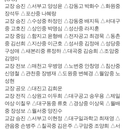
교장 승진 △서부고 양성윤 △강동고 박화수 △화원중
장석두 △포산중 나혜랑
교장 승진 △수성중 하정민 △강동중 배지득 △서대구
중 고호진 △상인중 박명심 △성산중 라지훈
교장 중임 △함지고 윤형배 △전자공고 최경묵 △동촌
중 김선희 △지산중 이근호 △성서중 김정애 △성당중
구성애 △새본리중 류정하 △대곡중 김승희 △조암중
김영미
교장 전보 △매천고 우병영 △노변중 안창영 △침산중
신영철 △관천중 장병재 △도원중 변혜경 △월암중 노
성현
교장 공모 △대진고 김희운
교장 전직 △상원고 이두희 △대구공고 송우용 △제일
여상 이칠우 △대구동중 류호 △경상중 이상욱 △월배
중 장성보 △월서중 양진수
교감 승진 △서부고 이현정 △대구일과학고 최재영 △
관음중 손병주 △칠곡중 김은주 △구암중 조양희 △서