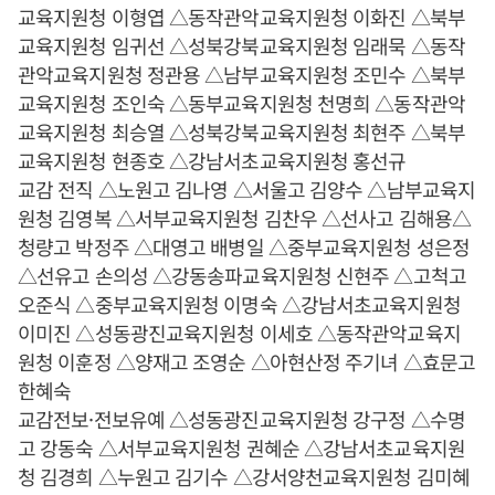
교육지원청 이형엽 △동작관악교육지원청 이화진 △북부
교육지원청 임귀선 △성북강북교육지원청 임래묵 △동작
관악교육지원청 정관용 △남부교육지원청 조민수 △북부
교육지원청 조인숙 △동부교육지원청 천명희 △동작관악
교육지원청 최승열 △성북강북교육지원청 최현주 △북부
교육지원청 현종호 △강남서초교육지원청 홍선규
교감 전직 △노원고 김나영 △서울고 김양수 △남부교육지
원청 김영복 △서부교육지원청 김찬우 △선사고 김해용△
청량고 박정주 △대영고 배병일 △중부교육지원청 성은정
△선유고 손의성 △강동송파교육지원청 신현주 △고척고
오준식 △중부교육지원청 이명숙 △강남서초교육지원청
이미진 △성동광진교육지원청 이세호 △동작관악교육지
원청 이훈정 △양재고 조영순 △아현산정 주기녀 △효문고
한혜숙
교감전보·전보유예 △성동광진교육지원청 강구정 △수명
고 강동숙 △서부교육지원청 권혜순 △강남서초교육지원
청 김경희 △누원고 김기수 △강서양천교육지원청 김미혜