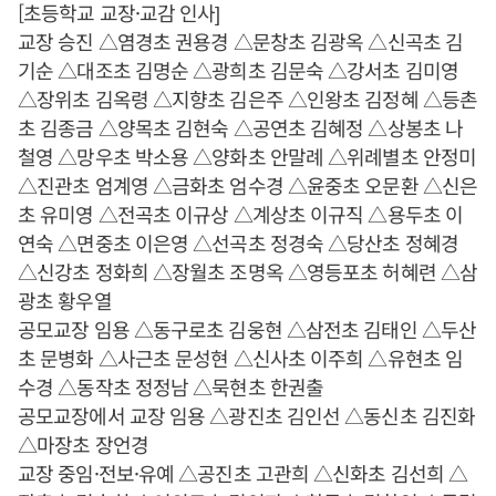
[초등학교 교장·교감 인사]
교장 승진 △염경초 권용경 △문창초 김광옥 △신곡초 김
기순 △대조초 김명순 △광희초 김문숙 △강서초 김미영
△장위초 김옥령 △지향초 김은주 △인왕초 김정혜 △등촌
초 김종금 △양목초 김현숙 △공연초 김혜정 △상봉초 나
철영 △망우초 박소용 △양화초 안말례 △위례별초 안정미
△진관초 엄계영 △금화초 엄수경 △윤중초 오문환 △신은
초 유미영 △전곡초 이규상 △계상초 이규직 △용두초 이
연숙 △면중초 이은영 △선곡초 정경숙 △당산초 정혜경
△신강초 정화희 △장월초 조명옥 △영등포초 허혜련 △삼
광초 황우열
공모교장 임용 △동구로초 김웅현 △삼전초 김태인 △두산
초 문병화 △사근초 문성현 △신사초 이주희 △유현초 임
수경 △동작초 정정남 △묵현초 한권출
공모교장에서 교장 임용 △광진초 김인선 △동신초 김진화
△마장초 장언경
교장 중임·전보·유예 △공진초 고관희 △신화초 김선희 △