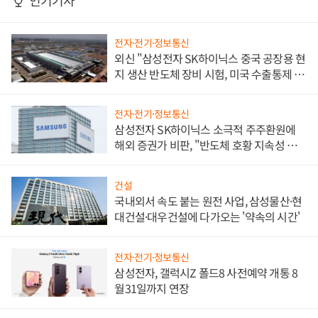
인기기사
전자·전기·정보통신
외신 "삼성전자 SK하이닉스 중국 공장용 현
지 생산 반도체 장비 시험, 미국 수출통제 대
비"
전자·전기·정보통신
삼성전자 SK하이닉스 소극적 주주환원에
해외 증권가 비판, "반도체 호황 지속성 의
문"
건설
국내외서 속도 붙는 원전 사업, 삼성물산·현
대건설·대우건설에 다가오는 '약속의 시간'
전자·전기·정보통신
삼성전자, 갤럭시Z 폴드8 사전예약 개통 8
월31일까지 연장