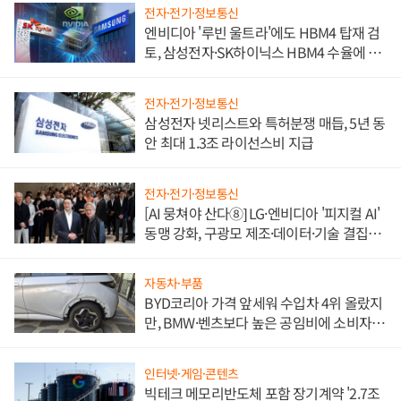
전자·전기·정보통신
엔비디아 '루빈 울트라'에도 HBM4 탑재 검
토, 삼성전자·SK하이닉스 HBM4 수율에 주
도권 갈린다
전자·전기·정보통신
삼성전자 넷리스트와 특허분쟁 매듭, 5년 동
안 최대 1.3조 라이선스비 지급
전자·전기·정보통신
[AI 뭉쳐야 산다⑧] LG·엔비디아 '피지컬 AI'
동맹 강화, 구광모 제조·데이터·기술 결집
해 종합 로보틱스 기업으로
자동차·부품
BYD코리아 가격 앞세워 수입차 4위 올랐지
만, BMW·벤츠보다 높은 공임비에 소비자
불만 폭발
인터넷·게임·콘텐츠
빅테크 메모리반도체 포함 장기계약 '2.7조