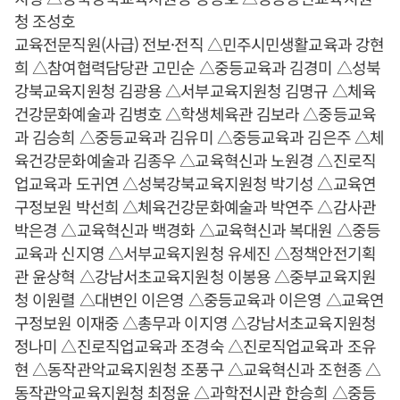
청 조성호
교육전문직원(사급) 전보·전직 △민주시민생활교육과 강현
희 △참여협력담당관 고민순 △중등교육과 김경미 △성북
강북교육지원청 김광용 △서부교육지원청 김명규 △체육
건강문화예술과 김병호 △학생체육관 김보라 △중등교육
과 김승희 △중등교육과 김유미 △중등교육과 김은주 △체
육건강문화예술과 김종우 △교육혁신과 노원경 △진로직
업교육과 도귀연 △성북강북교육지원청 박기성 △교육연
구정보원 박선희 △체육건강문화예술과 박연주 △감사관
박은경 △교육혁신과 백경화 △교육혁신과 복대원 △중등
교육과 신지영 △서부교육지원청 유세진 △정책안전기획
관 윤상혁 △강남서초교육지원청 이봉용 △중부교육지원
청 이원렬 △대변인 이은영 △중등교육과 이은영 △교육연
구정보원 이재중 △총무과 이지영 △강남서초교육지원청
정나미 △진로직업교육과 조경숙 △진로직업교육과 조유
현 △동작관악교육지원청 조풍구 △교육혁신과 조현종 △
동작관악교육지원청 최정윤 △과학전시관 한승희 △중등