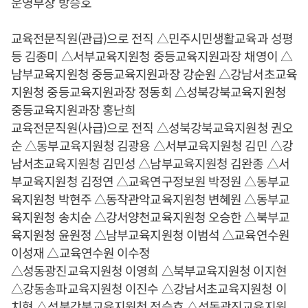
운영부장 방승호
교육전문직원(관급)으로 전직 △민주시민생활교육과 성평
등 김종미 △서부교육지원청 중등교육지원과장 채영이 △
남부교육지원청 중등교육지원과장 강순원 △강남서초교육
지원청 중등교육지원과장 정동회 △성북강북교육지원청
중등교육지원과장 홍난희
교육전문직원(사급)으로 전직 △성북강북교육지원청 권오
순 △동부교육지원청 김광용 △서부교육지원청 김민 △강
남서초교육지원청 김민성 △남부교육지원청 김완종 △서
부교육지원청 김정연 △교육연구정보원 박정원 △동부교
육지원청 박현주 △동작관악교육지원청 변혜원 △동부교
육지원청 송치순 △강서양천교육지원청 오승한 △북부교
육지원청 윤원정 △남부교육지원청 이범석 △교육연수원
이성재 △교육연수원 이수정
△성동광진교육지원청 이영희 △북부교육지원청 이지현
△강동송파교육지원청 이진수 △강남서초교육지원청 이
치형 △성북강북교육지원청 정승호 △성동광진교육지원