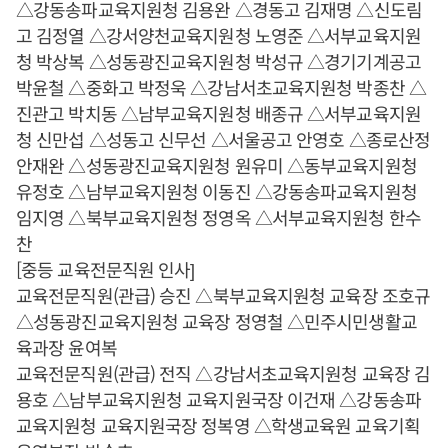
△강동송파교육지원청 김용완 △경동고 김재명 △신도림
고 김정열 △강서양천교육지원청 노영준 △서부교육지원
청 박상복 △성동광진교육지원청 박성규 △경기기계공고
박윤철 △중화고 박정욱 △강남서초교육지원청 박종찬 △
진관고 박치동 △남부교육지원청 배종규 △서부교육지원
청 신만섭 △성동고 신무선 △서울공고 안영호 △종로산정
안재완 △성동광진교육지원청 원유미 △동부교육지원청
유정호 △남부교육지원청 이동진 △강동송파교육지원청
임지영 △북부교육지원청 정영옥 △서부교육지원청 한수
찬
[중등 교육전문직원 인사]
교육전문직원(관급) 승진 △북부교육지원청 교육장 조호규
△성동광진교육지원청 교육장 정영철 △민주시민생활교
육과장 윤여복
교육전문직원(관급) 전직 △강남서초교육지원청 교육장 김
용호 △남부교육지원청 교육지원국장 이건재 △강동송파
교육지원청 교육지원국장 정복영 △학생교육원 교육기획