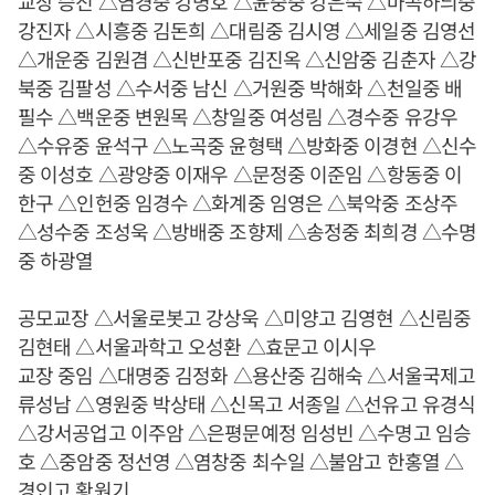
교장 승진 △염경중 강병호 △윤중중 강은숙 △마곡하늬중
강진자 △시흥중 김돈희 △대림중 김시영 △세일중 김영선
△개운중 김원겸 △신반포중 김진옥 △신암중 김춘자 △강
북중 김팔성 △수서중 남신 △거원중 박해화 △천일중 배
필수 △백운중 변원목 △창일중 여성림 △경수중 유강우
△수유중 윤석구 △노곡중 윤형택 △방화중 이경현 △신수
중 이성호 △광양중 이재우 △문정중 이준임 △항동중 이
한구 △인헌중 임경수 △화계중 임영은 △북악중 조상주
△성수중 조성욱 △방배중 조향제 △송정중 최희경 △수명
중 하광열
공모교장 △서울로봇고 강상욱 △미양고 김영현 △신림중
김현태 △서울과학고 오성환 △효문고 이시우
교장 중임 △대명중 김정화 △용산중 김해숙 △서울국제고
류성남 △영원중 박상태 △신목고 서종일 △선유고 유경식
△강서공업고 이주암 △은평문예정 임성빈 △수명고 임승
호 △중암중 정선영 △염창중 최수일 △불암고 한홍열 △
경인고 황원기