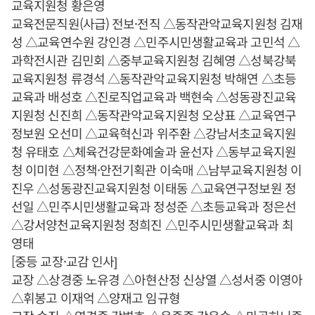
교육지원청 황은영
교육전문직원(사급) 전보·전직 △동작관악교육지원청 김재
성 △교육연수원 강인경 △민주시민생활교육과 고민석 △
과학전시관 김민회 △중부교육지원청 김혜영 △성북강북
교육지원청 류경석 △동작관악교육지원청 박해연 △초등
교육과 배성호 △진로직업교육과 백현숙 △성동광진교육
지원청 신진희 △동작관악교육지원청 오상표 △교육연구
정보원 오선미 △교육혁신과 위주환 △강남서초교육지원
청 유태호 △체육건강문화예술과 윤선자 △동부교육지원
청 이미현 △정책·안전기획관 이숙매 △남부교육지원청 이
진우 △성동광진교육지원청 이태동 △교육연구정보원 정
선일 △민주시민생활교육과 정성준 △초등교육과 정은선
△강서양천교육지원청 정희진 △민주시민생활교육과 최
영태
[중등 교장·교감 인사]
교장 △상경중 노유경 △아현산정 신상열 △성서중 이영아
△휘봉고 이재억 △양재고 임규형