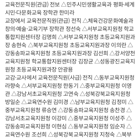
교육전문직원(관급) 전보 △민주시민생활교육과 평화·세계
시민·다문화교육 장학관 한미라
교장에서 교육전문직원(관급) 전직 △체육건강문화예술과
창의·예술·교육기부 장학관 정선숙 △서부교육지원청 학교
통합지원센터장 김명희 △서부교육지원청 초등교육지원과
장 송현숙 △북부교육지원청 초등교육지원과장 이의란 △
강동송파교육지원청 초등교육지원과장 김선희 △강서양천
교육지원청 학교통합지원센터장 김장균 △성동광진교육지
원청 초등교육지원과장 안광용
교감·교사에서 교육전문직원(사급) 전직 △동부교육지원청
라향숙 △서부교육지원청 한동기 △중부교육지원청 이영
관 △강남서초교육지원청 고연숙 △성북강북교육지원청
방일순 △교육연수원 김미경 △남부교육지원청 김정미 △
중부교육지원청 류승연 △강동송파교육지원청 송찬경 △
강남서초교육지원청 이강미 △중부교육지원청 이성주 △
강동송파교육지원청 이현심 △동부교육지원청 임순자 △
교육연수원 조선희 △성북강북교육지원청 지청숙 △북부