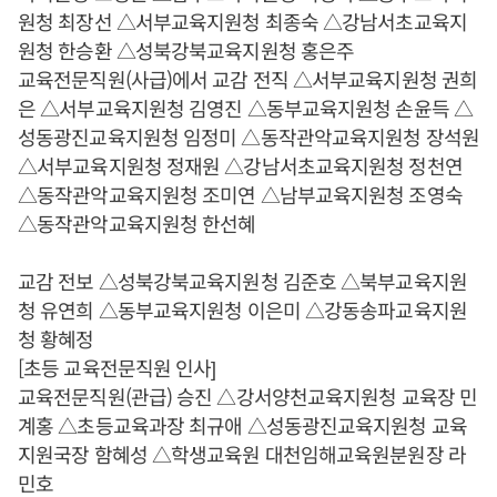
원청 최장선 △서부교육지원청 최종숙 △강남서초교육지
원청 한승환 △성북강북교육지원청 홍은주
교육전문직원(사급)에서 교감 전직 △서부교육지원청 권희
은 △서부교육지원청 김영진 △동부교육지원청 손윤득 △
성동광진교육지원청 임정미 △동작관악교육지원청 장석원
△서부교육지원청 정재원 △강남서초교육지원청 정천연
△동작관악교육지원청 조미연 △남부교육지원청 조영숙
△동작관악교육지원청 한선혜
교감 전보 △성북강북교육지원청 김준호 △북부교육지원
청 유연희 △동부교육지원청 이은미 △강동송파교육지원
청 황혜정
[초등 교육전문직원 인사]
교육전문직원(관급) 승진 △강서양천교육지원청 교육장 민
계홍 △초등교육과장 최규애 △성동광진교육지원청 교육
지원국장 함혜성 △학생교육원 대천임해교육원분원장 라
민호