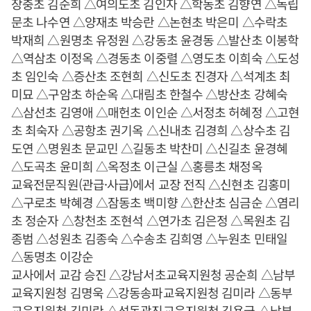
장충초 김순희 △여의도초 김인자 △학동초 김향연 △독립
문초 나수연 △양재초 박승란 △논현초 박은미 △수락초
박재희 △원명초 유정원 △강동초 윤경동 △발산초 이봉학
△역삼초 이정옥 △경동초 이중렬 △영도초 이희숙 △도성
초 임인숙 △증산초 조현희 △신도초 진경자 △석계초 최
미묘 △구암초 하순옥 △대림초 한철수 △방산초 강혜숙
△삼선초 김영애 △매헌초 이인순 △서정초 허혜정 △고현
초 최숙자 △공항초 권기옥 △신내초 김경희 △상수초 김
도연 △명원초 문교민 △길동초 박찬미 △신길초 윤경혜
△도곡초 윤미희 △옥정초 이근실 △홍릉초 채정옥
교육전문직원(관급·사급)에서 교장 전직 △신현초 김홍미
△구로초 박혜경 △잠동초 백미향 △한산초 심금순 △염리
초 정순자 △창천초 조현석 △연가초 김은정 △목원초 김
종범 △성원초 김종숙 △수송초 김희영 △누원초 민태일
△동명초 이강순
교사에서 교감 승진 △강남서초교육지원청 공순희 △남부
교육지원청 김명욱 △강동송파교육지원청 김미라 △동부
교육지원청 김미란 △성동광진교육지원청 김용국 △남부