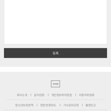
PC버전
회사소개
윤리강령
개인정보처리방침
이용자위원회
청소년보호정책
정정·반론보도
기사심의규정
불편신고