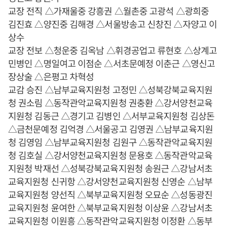
교장 전직 △가재울중 강흥권 △월촌중 고광석 △광희중
김진효 △양진중 김해경 △서울방송고 신창진 △자양고 이
상수
교장 전보 △청운중 김옥남 △휘경공업고 류현호 △상계고
민병인 △명일여고 이점순 △서초문예정 이춘근 △영신고
장상술 △은평고 차혁성
교감 승진 △남부교육지원청 고정민 △성북강북교육지원
청 권소림 △동작관악교육지원청 권충환 △강서양천교육
지원청 김동근 △경기고 김병인 △서부교육지원청 김상돈
△금천문예정 김억경 △서울공고 김영권 △남부교육지원
청 김영임 △남부교육지원청 김원구 △동작관악교육지원
청 김호실 △강서양천교육지원청 문용호 △동작관악교육
지원청 박재선 △성북강북교육지원청 송원근 △강남서초
교육지원청 신귀항 △강서양천교육지원청 신영순 △남부
교육지원청 양선직 △북부교육지원청 오묘순 △성동광진
교육지원청 윤여한 △북부교육지원청 이상윤 △강남서초
교육지원청 이원흥 △동작관악교육지원청 이정환 △동부