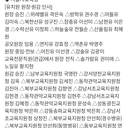
[유치원 원장·원감 인사]
원장 승진 △위례별유 곽은숙 △방학유 권수경 △마들유
김미숙 △북한산유 성구진 △장충유 이선미 △남현유 이은
경 △수락산유 이정희 △하늘숲유 전월순 △산울림유 최혜
원
공모원장 임용 △연지유 강효정 △역촌유 박영주
원장 중임·전보 △어진유 이선경 △강솔유 김광미
교육전문직원(관급)에서 원장 전직 △솔가람유 권미애 △
노일유 황지현
원감 승진 △남부교육지원청 국영란 △강서양천교육지원
청 김옥 △북부교육지원청 김세진 △동작관악교육지원청
김진아 △북부교육지원청 김향연 △강남서초교육지원청
김현경 △동작관악교육지원청 김현주 △강남서초교육지
원청 김혜정 △동작관악교육지원청 문성숙 △성동광진교
육지원청 박은하 △강동송파교육지원청 박은희 △강남서
초교육지원청 상정진 △북부교육지원청 안선희(경수병유)
△북부교육지원청 안선희(동명병유) △동부교육지원청 연