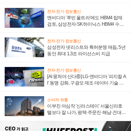
자 불만 폭발
전자·전기·정보통신
엔비디아 '루빈 울트라'에도 HBM4 탑재
검토, 삼성전자·SK하이닉스 HBM4 수율
에 주도권 갈린다
전자·전기·정보통신
삼성전자 넷리스트와 특허분쟁 매듭, 5년
동안 최대 1.3조 라이선스비 지급
전자·전기·정보통신
[AI 뭉쳐야 산다⑧] LG·엔비디아 '피지컬 A
I' 동맹 강화, 구광모 제조·데이터·기술 결
집해 종합 로보틱스 기업으로
소비자·유통
이부진 야심작 '신라스테이' 서울신라호
텔보다 잘 나가, 평택·주문진·해남·건대로
성장판 더 넓힌다