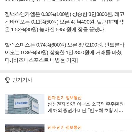
젬백스앤카엘은 0.30%(100원) 상승한 3만3800원, 레고
켐바이오는 0.11%(50원) 오른 4만4400원, 텔콘RF제약
은 1.52%(80원) 높아진 5350원에 장을 끝냈다.
헬릭스미스는 0.74%(600원) 오른 8만2100원, 인트론바
이오는 0.39%(50원) 상승한 1만2800원에 거래를 마쳤
다. [비즈니스포스트 나병현 기자]
인기기사
전자·전기·정보통신
삼성전자 SK하이닉스 소극적 주주환원
에 해외 증권가 비판, "반도체 호황 지속
성 의문"
전자·전기·정보통신