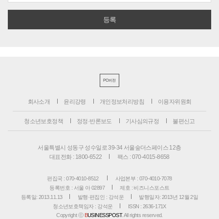
PC버전
회사소개
윤리강령
개인정보처리방침
이용자위원회
청소년보호정책
정정·반론보도
기사심의규정
불편신고
서울특별시 성동구 성수일로 39-34 서울숲더스페이스 12층
대표전화 : 1800-6522
팩스 : 070-4015-8658
편집국 : 070-4010-8512
사업본부 : 070-4010-7078
등록번호 : 서울 아 02897
제호 : 비즈니스포스트
등록일: 2013.11.13
발행·편집인 : 강석운
발행일자: 2013년 12월 2일
청소년보호책임자 : 강석운
ISSN : 2636-171X
Copyright ⓒ
B
USINESSPOST
. All rights reserved.