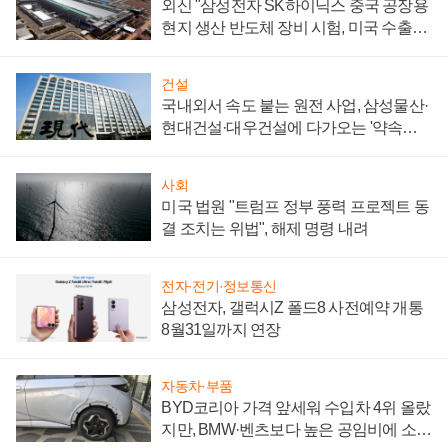
외신 "삼성전자 SK하이닉스 중국 공장용
현지 생산 반도체 장비 시험, 미국 수출통
제 대비"
건설
국내외서 속도 붙는 원전 사업, 삼성물산·
현대건설·대우건설에 다가오는 '약속의
시간'
사회
미국 법원 "트럼프 정부 풍력 프로젝트 동
결 조치는 위법", 해제 명령 내려
전자·전기·정보통신
삼성전자, 갤럭시Z 폴드8 사전예약 개통
8월31일까지 연장
자동차·부품
BYD코리아 가격 앞세워 수입차 4위 올랐
지만, BMW·벤츠보다 높은 공임비에 소비