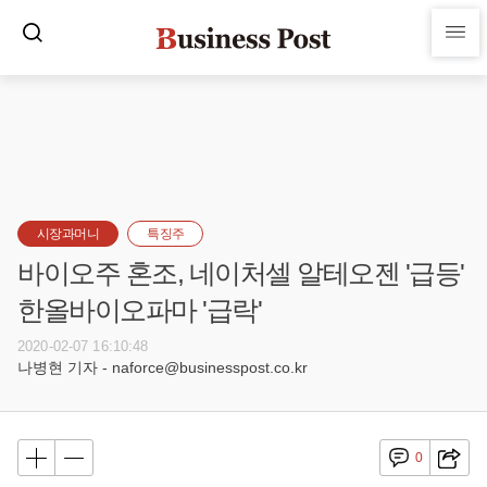
시장과머니
특징주
바이오주 혼조, 네이처셀 알테오젠 '급등'
한올바이오파마 '급락'
2020-02-07 16:10:48
나병현 기자 - naforce@businesspost.co.kr
0