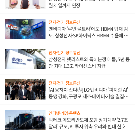
월31일까지 연장
전자·전기·정보통신
엔비디아 '루빈 울트라'에도 HBM4 탑재 검
토, 삼성전자·SK하이닉스 HBM4 수율에 주
도권 갈린다
전자·전기·정보통신
삼성전자 넷리스트와 특허분쟁 매듭, 5년 동
안 최대 1.3조 라이선스비 지급
전자·전기·정보통신
[AI 뭉쳐야 산다⑧] LG·엔비디아 '피지컬 AI'
동맹 강화, 구광모 제조·데이터·기술 결집
해 종합 로보틱스 기업으로
인터넷·게임·콘텐츠
빅테크 메모리반도체 포함 장기계약 '2.7조
달러' 규모, AI 투자 위축 우려와 반대 신호