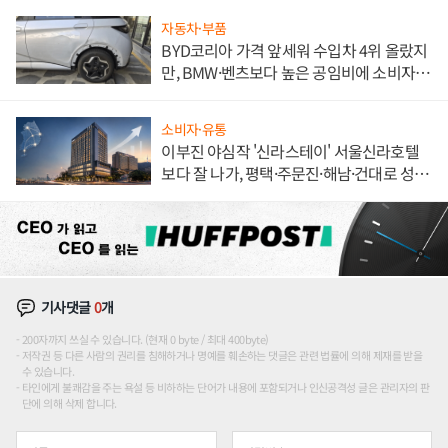
자동차·부품
BYD코리아 가격 앞세워 수입차 4위 올랐지
만, BMW·벤츠보다 높은 공임비에 소비자
불만 폭발
소비자·유통
이부진 야심작 '신라스테이' 서울신라호텔
보다 잘 나가, 평택·주문진·해남·건대로 성
장판 더 넓힌다
기사댓글
0
개
200자까지 쓰실 수 있습니다. (현재 0 byte / 최대 400byte)
저작권 등 다른 사람의 권리를 침해하거나 명예를 훼손하는 댓글은 관련 법률에 의해 제재를 받을
수 있습니다.
타인에게 불쾌감을 주는 욕설 등 비하하는 단어가 내용에 포함되거나 인신공격성 글은 관리자의 판
단에 의해 삭제 합니다.