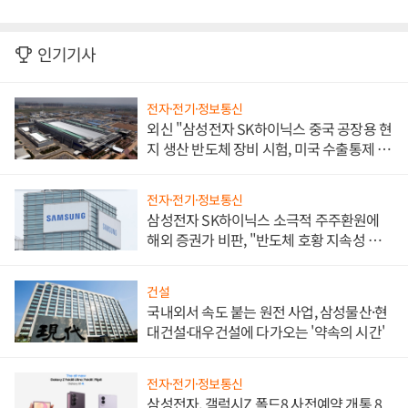
인기기사
전자·전기·정보통신
외신 "삼성전자 SK하이닉스 중국 공장용 현
지 생산 반도체 장비 시험, 미국 수출통제 대
비"
전자·전기·정보통신
삼성전자 SK하이닉스 소극적 주주환원에
해외 증권가 비판, "반도체 호황 지속성 의
문"
건설
국내외서 속도 붙는 원전 사업, 삼성물산·현
대건설·대우건설에 다가오는 '약속의 시간'
전자·전기·정보통신
삼성전자, 갤럭시Z 폴드8 사전예약 개통 8