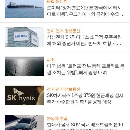
화학·에너지
로이터 "정제연료 3만 톤 한국에서 러시
아로 이동", 우크라이나의 공격에 수요 늘
어
전자·전기·정보통신
삼성전자 SK하이닉스 소극적 주주환원
에 해외 증권가 비판, "반도체 호황 지속
성 의문"
사회
미국 법원 "트럼프 정부 풍력 프로젝트 동
결 조치는 위법", 해제 명령 내려
전자·전기·정보통신
SK하이닉스 1주당 375원 현금배당 실시,
추가 주주환원 계획 9월 공개 예정
자동차·부품
현대차 올해 SUV 국내 베스트셀러 톱10