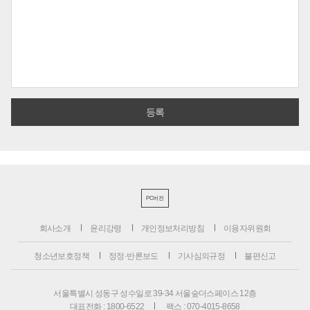
PC버전
회사소개
윤리강령
개인정보처리방침
이용자위원회
청소년보호정책
정정·반론보도
기사심의규정
불편신고
서울특별시 성동구 성수일로 39-34 서울숲더스페이스 12층
대표전화 : 1800-6522
팩스 : 070-4015-8658