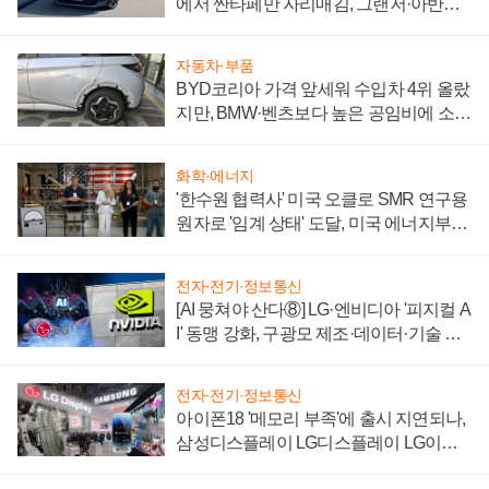
에서 싼타페만 자리매김, 그랜저·아반떼
'세단 쌍끌이'로 내수 방어
자동차·부품
BYD코리아 가격 앞세워 수입차 4위 올랐
지만, BMW·벤츠보다 높은 공임비에 소비
자 불만 폭발
화학·에너지
'한수원 협력사' 미국 오클로 SMR 연구용
원자로 '임계 상태' 도달, 미국 에너지부
"중요한 이정표"
전자·전기·정보통신
[AI 뭉쳐야 산다⑧] LG·엔비디아 '피지컬 A
I' 동맹 강화, 구광모 제조·데이터·기술 결
집해 종합 로보틱스 기업으로
전자·전기·정보통신
아이폰18 '메모리 부족'에 출시 지연되나,
삼성디스플레이 LG디스플레이 LG이노
텍 '탈애플' 수익 다각화 속도