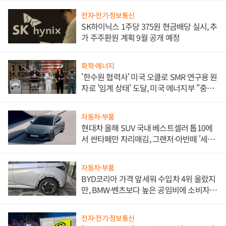
전자·전기·정보통신
SK하이닉스 1주당 375원 현금배당 실시, 추
가 주주환원 계획 9월 공개 예정
화학·에너지
'한수원 협력사' 미국 오클로 SMR 연구용 원
자로 '임계 상태' 도달, 미국 에너지부 "중요
한 이정표"
자동차·부품
현대차 올해 SUV 국내 베스트셀러 톱10에
서 싼타페만 자리매김, 그랜저·아반떼 '세단
쌍끌이'로 내수 방어
자동차·부품
BYD코리아 가격 앞세워 수입차 4위 올랐지
만, BMW·벤츠보다 높은 공임비에 소비자
불만 폭발
전자·전기·정보통신