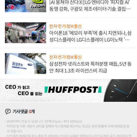
[AI 뭉쳐야 산다⑧] LG·엔비디아 '피지컬 AI'
동맹 강화, 구광모 제조·데이터·기술 결집
해 종합 로보틱스 기업으로
전자·전기·정보통신
아이폰18 '메모리 부족'에 출시 지연되나, 삼
성디스플레이 LG디스플레이 LG이노텍 '탈
애플' 수익 다각화 속도
전자·전기·정보통신
삼성전자 넷리스트와 특허분쟁 매듭, 5년 동
안 최대 1.3조 라이선스비 지급
기사댓글
0
개
200자까지 쓰실 수 있습니다. (현재 0 byte / 최대 400byte)
저작권 등 다른 사람의 권리를 침해하거나 명예를 훼손하는 댓글은 관련 법률에 의해 제재를 받을
수 있습니다.
타인에게 불쾌감을 주는 욕설 등 비하하는 단어가 내용에 포함되거나 인신공격성 글은 관리자의 판