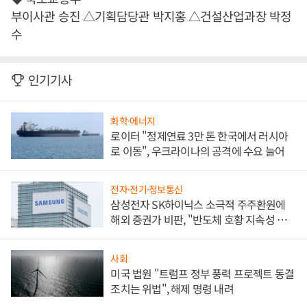
부이사관 승진 △기획담당관 박지홍 △건설산업과장 박정
수
인기기사
화학·에너지
로이터 "정제연료 3만 톤 한국에서 러시아
로 이동", 우크라이나의 공격에 수요 늘어
전자·전기·정보통신
삼성전자 SK하이닉스 소극적 주주환원에
해외 증권가 비판, "반도체 호황 지속성 의
문"
사회
미국 법원 "트럼프 정부 풍력 프로젝트 동결
조치는 위법", 해제 명령 내려