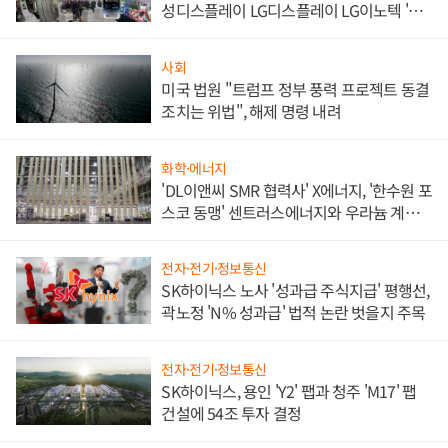
성디스플레이 LG디스플레이 LG이노텍 '탈
애플' 수익 다각화 속도
사회
미국 법원 "트럼프 정부 풍력 프로젝트 동결
조치는 위법", 해제 명령 내려
화학·에너지
'DL이앤씨 SMR 협력사' X에너지, '한수원 포
스코 동맹' 센트러스에너지와 우라늄 계약
체결
전자·전기·정보통신
SK하이닉스 노사 '성과급 주식지급' 평행선,
곽노정 'N% 성과급' 법적 논란 벗을지 주목
전자·전기·정보통신
SK하이닉스, 용인 'Y2' 팹과 청주 'M17' 팹
건설에 54조 투자 결정