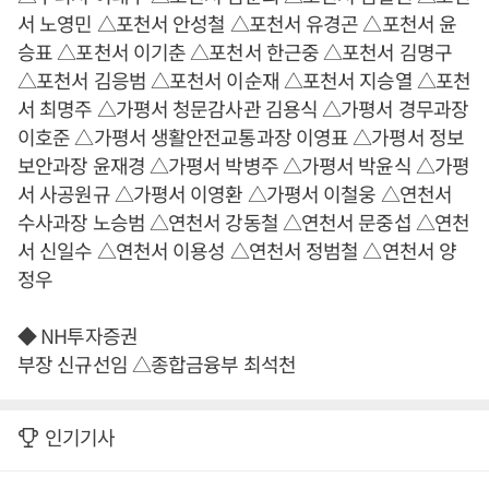
서 노영민 △포천서 안성철 △포천서 유경곤 △포천서 윤
승표 △포천서 이기춘 △포천서 한근중 △포천서 김명구
△포천서 김응범 △포천서 이순재 △포천서 지승열 △포천
서 최명주 △가평서 청문감사관 김용식 △가평서 경무과장
이호준 △가평서 생활안전교통과장 이영표 △가평서 정보
보안과장 윤재경 △가평서 박병주 △가평서 박윤식 △가평
서 사공원규 △가평서 이영환 △가평서 이철웅 △연천서
수사과장 노승범 △연천서 강동철 △연천서 문중섭 △연천
서 신일수 △연천서 이용성 △연천서 정범철 △연천서 양
정우
◆ NH투자증권
부장 신규선임 △종합금융부 최석천
인기기사