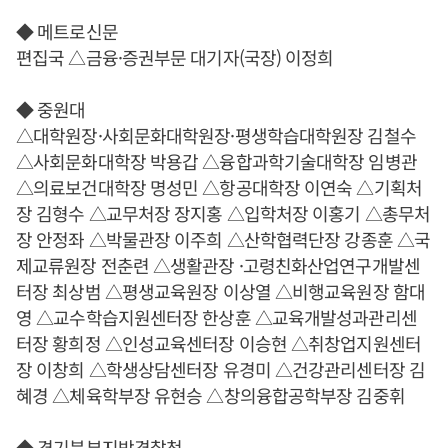
◆ 메트로신문
편집국 △금융·증권부문 대기자(국장) 이정희
◆ 중원대
△대학원장·사회문화대학원장·평생학습대학원장 김철수
△사회문화대학장 박용갑 △융합과학기술대학장 임병관
△의료보건대학장 명성민 △항공대학장 이연숙 △기획처
장 김형수 △교무처장 장지홍 △입학처장 이홍기 △총무처
장 안정좌 △박물관장 이주희 △산학협력단장 강종훈 △국
제교류원장 전춘련 △생활관장 ·고령친화산업연구개발센
터장 최상범 △평생교육원장 이상열 △비행교육원장 함대
영 △교수학습지원센터장 한상훈 △교육개발성과관리센
터장 황희정 △인성교육센터장 이승현 △취창업지원센터
장 이창희 △학생상담센터장 유경미 △건강관리센터장 김
혜경 △체육학부장 유현승 △창의융합공학부장 김중휘
◆ 경기북부지방경찰청