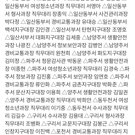
일산동부서 여성청소년과장 직무대리 서영아 △일산동부
서 형사과장 직무대리 장종익 △일산동부서 사건관리과장
박다정 △일산동부서 경비교통과장 유대승 △일산동부서
백석지구대장 김인경 △일산서부서 탄현지구대장 조영호
△일산서부서 대화지구대장 김세중 △남양주서 생활안전
과장 나광진 △남양주서 정보보안과장 김병언 △남양주서
경비교통과장 직무대리 원천희 △남양주서 화도지구대장
김미정 △파주서 청문감사관 박동운 △파주서 생활안전과
장 이종현 △파주서 여성청소년과장 직무대리 김경숙 △파
주서 정보과장 김진홍 △파주서 보안과장 임연호 △파주서
경비교통과장 류인화 △파주서 금촌지구대장 박화준 △파
주서 문산지구대장 이용희 △양주서 생활안전과장 김일권
△양주서 경비교통과장 직무대리 박희안 △동두천서 여성
청소년과장 직무대리 이기중 △동두천서 수사과장 직무대
리 김길수 △구리서 수사과장 김용대 △구리서 형사과장
직무대리 조병화 △구리서 교문지구대장 김봉근 △구리서
인창지구대장 이진백 △포천서 경비교통과장 직무대리 지