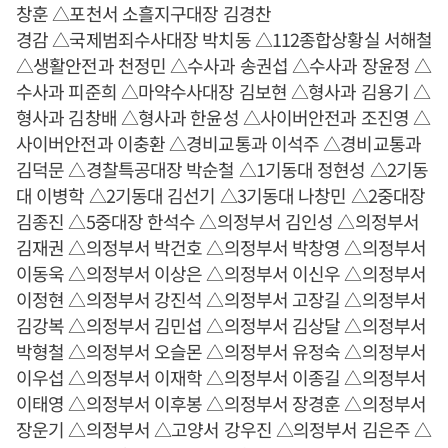
창훈 △포천서 소흘지구대장 김경찬
경감 △국제범죄수사대장 박치동 △112종합상황실 서해철
△생활안전과 천정민 △수사과 송권섭 △수사과 장윤정 △
수사과 피준희 △마약수사대장 김보현 △형사과 김용기 △
형사과 김창배 △형사과 한윤성 △사이버안전과 조진영 △
사이버안전과 이충환 △경비교통과 이석주 △경비교통과
김덕문 △경찰특공대장 박순철 △1기동대 정현성 △2기동
대 이병학 △2기동대 김선기 △3기동대 나창민 △2중대장
김종진 △5중대장 한석수 △의정부서 김인성 △의정부서
김재권 △의정부서 박건호 △의정부서 박창영 △의정부서
이동욱 △의정부서 이상은 △의정부서 이신우 △의정부서
이정현 △의정부서 강진석 △의정부서 고장길 △의정부서
김강복 △의정부서 김민섭 △의정부서 김상달 △의정부서
박형철 △의정부서 오슬몬 △의정부서 유정숙 △의정부서
이우섭 △의정부서 이재학 △의정부서 이종길 △의정부서
이태영 △의정부서 이후봉 △의정부서 장경훈 △의정부서
장운기 △의정부서 △고양서 강우진 △의정부서 김은주 △