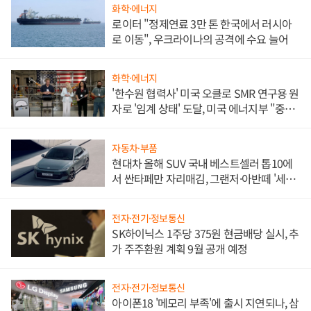
화학·에너지
로이터 "정제연료 3만 톤 한국에서 러시아
로 이동", 우크라이나의 공격에 수요 늘어
화학·에너지
'한수원 협력사' 미국 오클로 SMR 연구용 원
자로 '임계 상태' 도달, 미국 에너지부 "중요
한 이정표"
자동차·부품
현대차 올해 SUV 국내 베스트셀러 톱10에
서 싼타페만 자리매김, 그랜저·아반떼 '세단
쌍끌이'로 내수 방어
전자·전기·정보통신
SK하이닉스 1주당 375원 현금배당 실시, 추
가 주주환원 계획 9월 공개 예정
전자·전기·정보통신
아이폰18 '메모리 부족'에 출시 지연되나, 삼