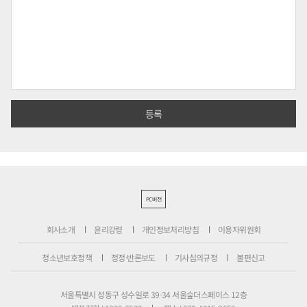
PC버전
회사소개
윤리강령
개인정보처리방침
이용자위원회
청소년보호정책
정정·반론보도
기사심의규정
불편신고
서울특별시 성동구 성수일로 39-34 서울숲더스페이스 12층