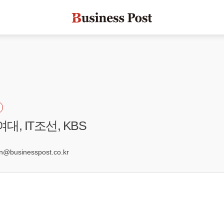
대, IT조선, KBS
7
businesspost.co.kr