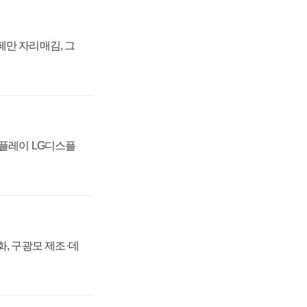
페만 자리매김, 그
스플레이 LG디스플
강화, 구광모 제조·데