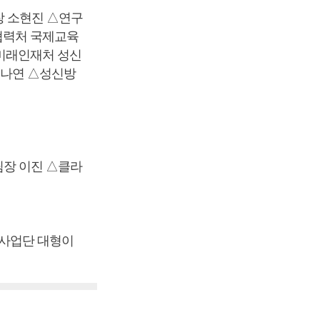
 소현진 △연구
협력처 국제교육
미래인재처 성신
나연 △성신방
장 이진 △클라
사업단 대형이