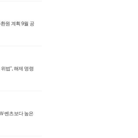
주환원 계획 9월 공
위법", 해제 명령
MW·벤츠보다 높은