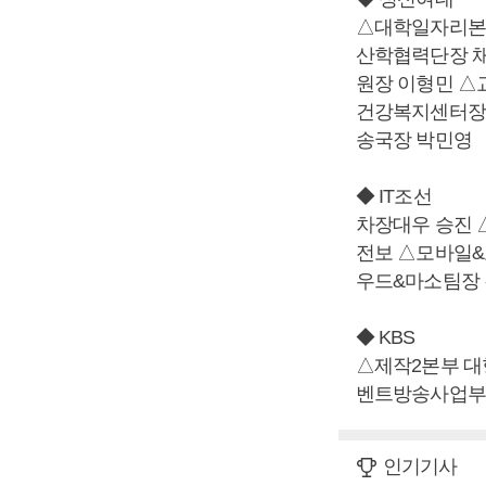
△대학일자리본부
산학협력단장 
원장 이형민 △
건강복지센터장
송국장 박민영
◆ IT조선
차장대우 승진 
전보 △모바일&
우드&마소팀장 
◆ KBS
△제작2본부 
벤트방송사업부
인기기사