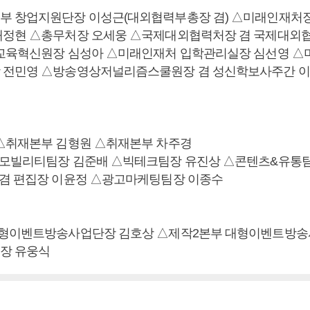
 창업지원단장 이성근(대외협력부총장 겸) △미래인재처장
채정현 △총무처장 오세웅 △국제대외협력처장 겸 국제대외
교육혁신원장 심성아 △미래인재처 입학관리실장 심선영 △
 전민영 △방송영상저널리즘스쿨원장 겸 성신학보사주간 이
△취재본부 김형원 △취재본부 차주경
모빌리티팀장 김준배 △빅테크팀장 유진상 △콘텐츠&유통팀
겸 편집장 이윤정 △광고마케팅팀장 이종수
대형이벤트방송사업단장 김호상 △제작2본부 대형이벤트방송
장 유웅식