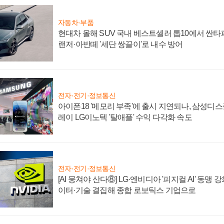
자동차·부품
현대차 올해 SUV 국내 베스트셀러 톱10에서 싼타
랜저·아반떼 '세단 쌍끌이'로 내수 방어
전자·전기·정보통신
아이폰18 '메모리 부족'에 출시 지연되나, 삼성디
레이 LG이노텍 '탈애플' 수익 다각화 속도
전자·전기·정보통신
[AI 뭉쳐야 산다⑧] LG·엔비디아 '피지컬 AI' 동맹 
이터·기술 결집해 종합 로보틱스 기업으로