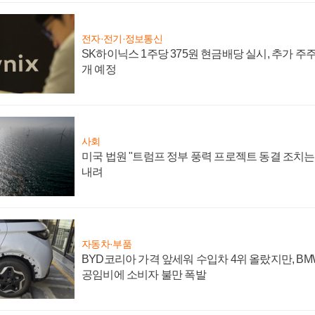
전자·전기·정보통신
SK하이닉스 1주당 375원 현금배당 실시, 추가 주
개 예정
사회
미국 법원 "트럼프 정부 풍력 프로젝트 동결 조치는 
내려
자동차·부품
BYD코리아 가격 앞세워 수입차 4위 올랐지만, B
공임비에 소비자 불만 폭발