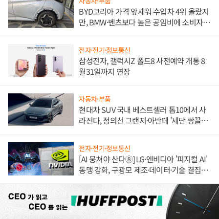
자동차·부품
BYD코리아 가격 앞세워 수입차 4위 올랐지
만, BMW·벤츠보다 높은 공임비에 소비자
불만 폭발
전자·전기·정보통신
삼성전자, 갤럭시Z 폴드8 사전예약 개통 8
월31일까지 연장
자동차·부품
현대차 SUV 국내 베스트셀러 톱10에서 사
라진다, 정의선 그랜저·아반떼 '세단 쌍끌
이'로 내수 방어
전자·전기·정보통신
[AI 뭉쳐야 산다⑧] LG·엔비디아 '피지컬 AI'
동맹 강화, 구광모 제조·데이터·기술 결집
해 종합 로보틱스 기업으로