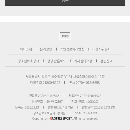
PC버전
회사소개
윤리강령
개인정보처리방침
이용자위원회
청소년보호정책
정정·반론보도
기사심의규정
불편신고
서울특별시 성동구 성수일로 39-34 서울숲더스페이스 12층
대표전화 : 1800-6522
팩스 : 070-4015-8658
편집국 : 070-4010-8512
사업본부 : 070-4010-7078
등록번호 : 서울 아 02897
제호 : 비즈니스포스트
등록일: 2013.11.13
발행·편집인 : 강석운
발행일자: 2013년 12월 2일
청소년보호책임자 : 강석운
ISSN : 2636-171X
Copyright ⓒ
B
USINESSPOST
. All rights reserved.