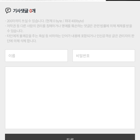
기사댓글
0
개
200자까지 쓰실 수 있습니다. (현재 0 byte / 최대 400byte)
저작권 등 다른 사람의 권리를 침해하거나 명예를 훼손하는 댓글은 관련 법률에 의해 제재를 받을
수 있습니다.
타인에게 불쾌감을 주는 욕설 등 비하하는 단어가 내용에 포함되거나 인신공격성 글은 관리자의 판
단에 의해 삭제 합니다.