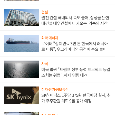
대비"
건설
원전 건설 국내외서 속도 붙어, 삼성물산·현
대건설·대우건설에 다가오는 '약속의 시간'
화학·에너지
로이터 "정제연료 3만 톤 한국에서 러시아
로 이동", 우크라이나의 공격에 수요 늘어
사회
미국 법원 "트럼프 정부 풍력 프로젝트 동결
조치는 위법", 해제 명령 내려
전자·전기·정보통신
SK하이닉스 1주당 375원 현금배당 실시, 추
가 주주환원 계획 9월 공개 예정