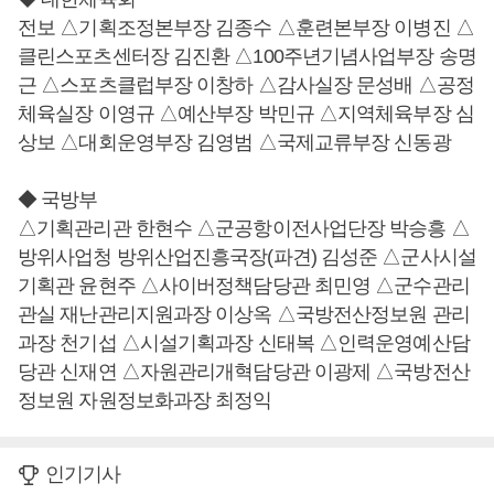
전보 △기획조정본부장 김종수 △훈련본부장 이병진 △
클린스포츠센터장 김진환 △100주년기념사업부장 송명
근 △스포츠클럽부장 이창하 △감사실장 문성배 △공정
체육실장 이영규 △예산부장 박민규 △지역체육부장 심
상보 △대회운영부장 김영범 △국제교류부장 신동광
◆ 국방부
△기획관리관 한현수 △군공항이전사업단장 박승흥 △
방위사업청 방위산업진흥국장(파견) 김성준 △군사시설
기획관 윤현주 △사이버정책담당관 최민영 △군수관리
관실 재난관리지원과장 이상옥 △국방전산정보원 관리
과장 천기섭 △시설기획과장 신태복 △인력운영예산담
당관 신재연 △자원관리개혁담당관 이광제 △국방전산
정보원 자원정보화과장 최정익
인기기사