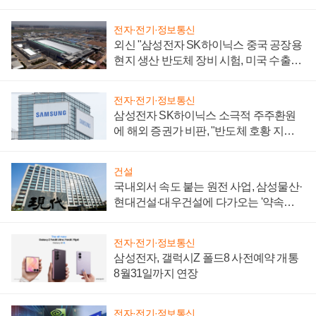
전자·전기·정보통신
외신 "삼성전자 SK하이닉스 중국 공장용
현지 생산 반도체 장비 시험, 미국 수출통
제 대비"
전자·전기·정보통신
삼성전자 SK하이닉스 소극적 주주환원
에 해외 증권가 비판, "반도체 호황 지속
성 의문"
건설
국내외서 속도 붙는 원전 사업, 삼성물산·
현대건설·대우건설에 다가오는 '약속의
시간'
전자·전기·정보통신
삼성전자, 갤럭시Z 폴드8 사전예약 개통
8월31일까지 연장
전자·전기·정보통신