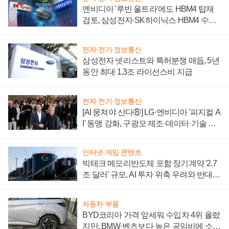
엔비디아 '루빈 울트라'에도 HBM4 탑재
검토, 삼성전자·SK하이닉스 HBM4 수율
에 주도권 갈린다
전자·전기·정보통신
삼성전자 넷리스트와 특허분쟁 매듭, 5년
동안 최대 1.3조 라이선스비 지급
전자·전기·정보통신
[AI 뭉쳐야 산다⑧] LG·엔비디아 '피지컬 A
I' 동맹 강화, 구광모 제조·데이터·기술 결
집해 종합 로보틱스 기업으로
인터넷·게임·콘텐츠
빅테크 메모리반도체 포함 장기계약 '2.7
조 달러' 규모, AI 투자 위축 우려와 반대
신호
자동차·부품
BYD코리아 가격 앞세워 수입차 4위 올랐
지만, BMW·벤츠보다 높은 공임비에 소비