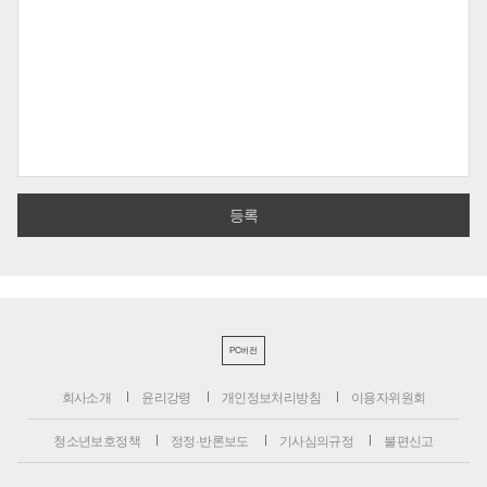
PC버전
회사소개
윤리강령
개인정보처리방침
이용자위원회
청소년보호정책
정정·반론보도
기사심의규정
불편신고