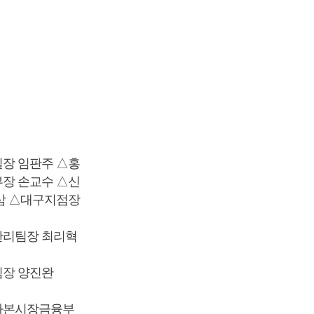
장 임판주 △홍
장 손교수 △신
삼 △대구지점장
관리팀장 최리혁
팀장 양진완
△자본시장금융부