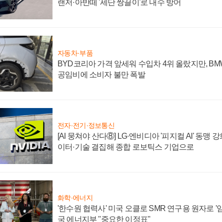
랜저·아반떼 '세단 쌍끌이'로 내수 방어
자동차·부품
BYD코리아 가격 앞세워 수입차 4위 올랐지만, B
공임비에 소비자 불만 폭발
전자·전기·정보통신
[AI 뭉쳐야 산다⑧] LG·엔비디아 '피지컬 AI' 동맹 
이터·기술 결집해 종합 로보틱스 기업으로
화학·에너지
'한수원 협력사' 미국 오클로 SMR 연구용 원자로 '임
국 에너지부 "중요한 이정표"