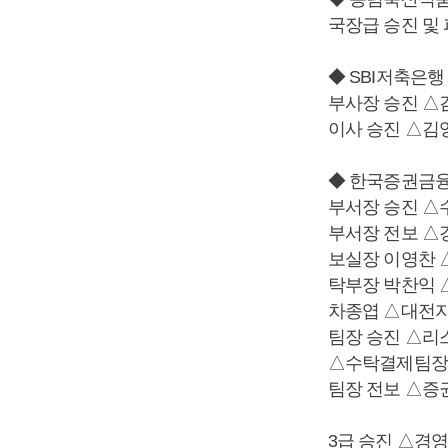
국장급 승진 및
◆ SBI저축은행
부사장 승진 △
이사 승진 △김
◆ 한국증권금
부서장 승진 △
부서장 전보 △
보실장 이영찬 
탁부장 박찬익 
차종엽 △대전
팀장 승진 △
△수탁결제팀장
팀장 전보 △증
3급 승진 △경