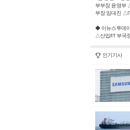
부부장 윤영부 
부장 임대진 △I
◆ 이뉴스투데
△산업/IT 부
인기기사