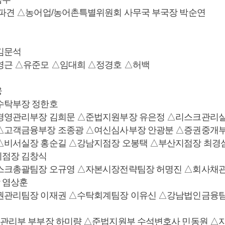
 파견 △농어업/농어촌특별위원회 사무국 부국장 박순연
김문석
영근 △유준모 △임대희 △정경호 △허백
융
수탁부장 정한호
경영관리부장 김희문 △준법지원부장 유은정 △리스크관리실
△고객금융부장 조종광 △여신심사부장 안광분 △증권중개부
△비서실장 홍순길 △강남지점장 오봉택 △부산지점장 최경
지점장 김창식
리스크총괄팀장 오규영 △자본시장전략팀장 허명진 △회사채
 염상훈
권관리팀장 이재권 △수탁회계팀장 이유신 △강남법인금융
영관리부 부부장 하미량 △준법지원부 수석변호사 민동원 