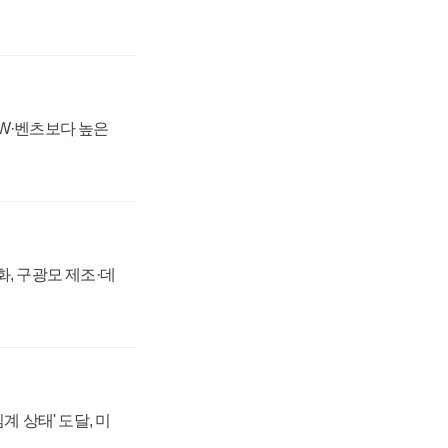
MW·벤츠보다 높은
강화, 구광모 제조·데
계 상태' 도달, 미