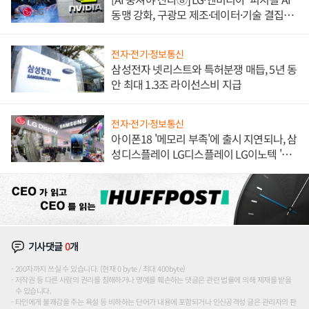
동맹 강화, 구광모 제조·데이터·기술 결집
해 종합 로보틱스 기업으로
전자·전기·정보통신
삼성전자 넷리스트와 특허분쟁 매듭, 5년 동
안 최대 1.3조 라이선스비 지급
전자·전기·정보통신
아이폰18 '메모리 부족'에 출시 지연되나, 삼
성디스플레이 LG디스플레이 LG이노텍 '탈
애플' 수익 다각화 속도
기사댓글
0
개
200자까지 쓰실 수 있습니다. (현재 0 byte / 최대 400byte)
저작권 등 다른 사람의 권리를 침해하거나 명예를 훼손하는 댓글은 관련 법률에 의해 제재를 받을
수 있습니다.
타인에게 불쾌감을 주는 욕설 등 비하하는 단어가 내용에 포함되거나 인신공격성 글은 관리자의 판