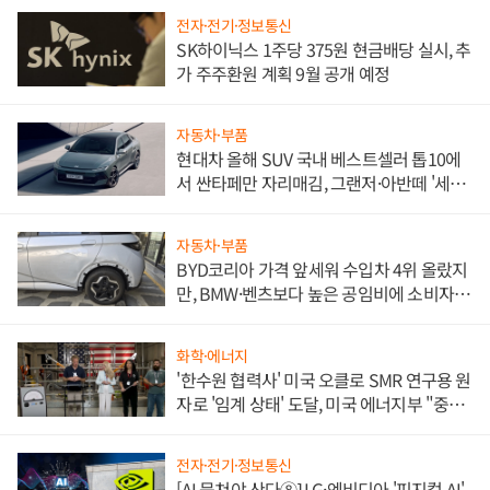
전자·전기·정보통신
SK하이닉스 1주당 375원 현금배당 실시, 추
가 주주환원 계획 9월 공개 예정
자동차·부품
현대차 올해 SUV 국내 베스트셀러 톱10에
서 싼타페만 자리매김, 그랜저·아반떼 '세단
쌍끌이'로 내수 방어
자동차·부품
BYD코리아 가격 앞세워 수입차 4위 올랐지
만, BMW·벤츠보다 높은 공임비에 소비자
불만 폭발
화학·에너지
'한수원 협력사' 미국 오클로 SMR 연구용 원
자로 '임계 상태' 도달, 미국 에너지부 "중요
한 이정표"
전자·전기·정보통신
[AI 뭉쳐야 산다⑧] LG·엔비디아 '피지컬 AI'